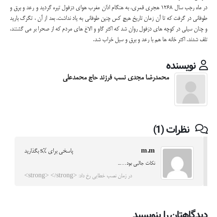
در ماه رجب سال 1268 هجری قمری، به هنگام اذان مغرب هوای دزفول تیره گردید و رعد و برق و
طوفانی در گرفت که تا آن زمان تاریخ هیچ کس چنین طوفانی به یاد نداشت. بعد از آن ، تگرگ بارید
و چنان سیلی در کوچه های دزفول روان شد که اکثر گاو و الاغ های مردم که از صحرا بر می گشتند،
تلف شدند. اکثر خانه ها هم با رعد و برق و سیل خراب شد.
نویسنده
محمدرضا مجدی نسب فرزند حاج محمدعلی
نظرات (1)
m.m
پاسخی برای %s بگذارید
نکات جالبی بود…..
در زمان نصب خطایی رخ داد: <strong> </strong>
دیدگاهتان را بنویسید