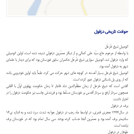
حوادث تاريخی دزفول
اتومیبلِ شیخ خَزعَل
با واسطه از مرحوم حاج سیّد علی کمالی و از دیگر معمّرین دزفولی شنیده شده است، اولین اتومبیلی
که وارد دزفول شد، اتومبیل سواری شیخ خَرعَل حکمران سابق خوزستان بود که برای دیدار با علمای
شهر به دزفول آمده بود.
اتومبیل شیخ خرعل بسیار آهسته در کوچه های شهر حرکت می کرد، طبعاً باید اولین خودرویی باشد
که از روی پل باستانی دزفول عبور کرده است.
گفتنی است که شیخ خزعل از زمان مظفّرالدین شاه قاجار تا زمان حکومت پهلوی اوّل با القابی
همچون سردار اَرفع و سردار اَقدس بر خوزستان مسلّط بود و فرزندش چاسب نیز حکومت دزفول را در
اختیار داشت.
برف در دزفول
در سال1277 هجری قمری، در اواسط ماه رجب در دزفول هوا به شدت سرد شده و به اندازه ی16
سانتیمتر برف آمده بود و معمّرین آنجا حساب کرده بودند سی سال تمام بود که در خوزستان برف
نیامده است.
طوفان در دزفول