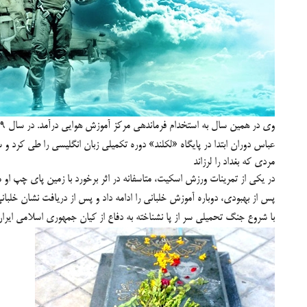
وی در همین سال به استخدام فرماندهی مرکز آموزش هوایی درآمد. در سال ۱۳۴۹ به دانشکده خلبانی نیروی هوایی راه یافت و پس از گذراندن دوران مقدماتی پرواز در ایران، در سال ۱۳۵۱ برای تکمیل دوره خلبانی به
عباس دوران ابتدا در پایگاه «لکلند» دوره تکمیلی زبان انگلیسی را طی کرد و سپس در
مردی که بغداد را لرزاند
در یکی از تمرینات ورزش اسکیت، متاسفانه در اثر برخورد با زمین پای چپ او مصدوم شد و به مدت 2 ماه 
پس از بهبودی، دوباره آموزش خلبانی را ادامه داد و پس از دریافت نشان خلبانی در سال ۱۳۵۲ به ایران بازگشت و به عنوان خلبان هواپیمایی F4 ابتدا در پایگاه یکم شکاری و سپس در پایگاه سوم شکا
با شروع
جنگ تحمیلی
سر از پا نشناخته به دفاع از کیان
جمهوری اسلامی ایرا