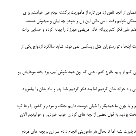
مدان از آنجا تلفن زد من تازه از ماموریت برگشته بودم می خواستم برای
ستگی خوابم رفت ، می دانی این زن و شوهر چه لیلی و مجنونی هستند.
 علی فكر كنم پروانه خانم مریضی مهرزاد را بهانه كرده و حسابی برات
مت اینجا ، تو رستوران متل ریسكس نمی دونم شاید سالگرد ازدواج یكی از
كنم از پایم خارج كنم . علی كه اون همه خوش تیپ بود رفته موهایش رو
ه حواله شان كردیم اما بعد فكر كردیم خدا پدر و مادرشان را بیامورزد
یا چون ما همدیگر را خیلی دوست داریم جنگ و مردم و كشور را رها كرد
ت بودیم به قول بعضی از بچه های گردان خوب خوردیم و خوابیدیم الان
د باورت نشه اما تا بحال هر ماموریتی انجام دادم سر زن و بچه های مردم