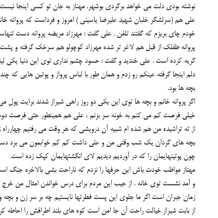
نوشته بودی دلت می خواهد برگردی بوشهر. مهناز به جان تو كسی اینجا نیست 
علی هم (سرلشگر خلبان شهید علیرضا یاسینی ) امروز و فرداست كه پروانه خانم 
خودم چای بریزم كه گفتند تلفن . علی گفت : مهرزاد مریضه پروانه دست تنها
پروانه طفلك از قبل هم لاغر تر شده مهرزاد كوچولو هم سرخك گرفته و پشت سر
گریه كرده است . علی خندید و گفت : حسود چشم نداری توی این دنیا یكی لی
دلم اینجا گرفته عینكم رو زدم و همان طور با لباس پرواز و پوتین هایی كه چ
بچه ها بود.
اگر پروانه خانم و بچه ها توی این یكی دو روز راهی شیراز شدند برایت پول می
خیلی فرصت كم می كنم به خونه سر بزنم ، علی هم همینطور حتی فرصت دوش گ
از ته تراشیده من هم شده ام شبیه آن درویشی كه هر وقت می رفتیم چهارراه زن
بچه های گردان یك شب وقتی من و علی داشت كم كم خوابمون می برد دست و پایما
چون پوتینهایمان را كه در آوردیم دیدیم لای انگشتهایمان كپك زده است.
مهناز مواظب خودت باش این حرفها را نزدم كه ناراحت بشی بالاخره جنگ اس
و آمد نشست توی خانه . از جیب این مردم برای درس خواندن امثال من خرج 
زمان جبران است اگر ما جلوی این پست فطرتها نایستیم چه بر سر زن و بچه و
از بابت شیراز خیالت راحت آن جا امن است كوه های بلند اطرافش را احاطه كرده