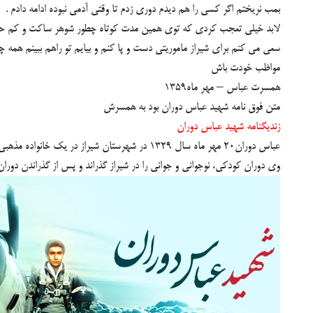
بمب نریختم اگر كسی را هم دیدم دوری زدم تا وقتی آدمی نبوده ادامه دادم .
لابد خیلی تعجب كردی كه توی همین مدت كوتاه چطور شوهر ساكت و كم حرفت به
سعی می كنم برای شیراز ماموریتی دست و پا كنم و بیایم تو راهم ببینم همه 
مواظب خودت باش
همسرت عباس – مهر ماه1359
متن فوق نامه شهيد عباس دوران بود به همسرش
زنديگنامه شهيد عباس دوران
عباس دوران۲۰ مهر ماه سال ۱۳۲۹ در شهرستان شیراز در یک خانواده مذهبی دیده به جهان گشود.
وی دوران کودکی، نوجوانی و جوانی را در شیراز گذراند و پس از گذراندن دوران ابتدایی پای به دبیرستان نهاد. عباس د