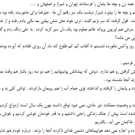
همه زن و بچه ها یشان را فرستادند تهران و شیراز و اصفهان و …
و بچه ها را بیاورد شیراز دیشب یك سر رفتم آن جا . علیرضا برای ماموریت رفته بود ه
ست . قول گرفت كه سر بزنم گفت : نری خونه مثل نعش بیفتی بعد بگی یادم رفت و از خ
ش هم اوریون پروانه خانم معلوم بود یك دل سیر گریه كرده . به علی زنگ زدم و گفتم
لی من باشه؟
ند روز واكس نخورده نشستم تا آفتاب كم كم طلوع كنه باد آن روزی افتادم كه آورده بود
 فرستم .
رفتن رو هم ندارم . دوش كه پیشكش پوتینهایم را هم دو سه روز یكبار هم وقت نمی 
د آنجا نشسته بود .
ن را گرفتند و انداختند توی حمام آب را هم رویمان بازكردند . اولش كلی بد و بی را
ت و وضعیت مملكت غیر عادی. نمی شود توقع داشت چون یك سال است ازدواج كردیم و 
شده است پیش از جنگ زندگی راحتی داشتیم و به قدر خودمان خوشی كردیم و خوش بخ
 خاكمان می آید . بگذریم
 و اجازه نمی دهد هواپیماهای دشمن خدای ناكرده آنجا را بزنند . درباره خودم هم شای