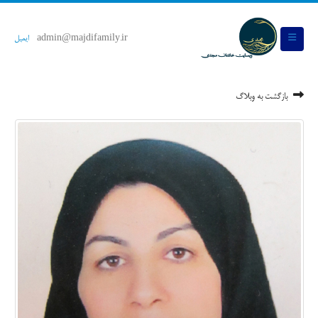
admin@majdifamily.ir
ایمیل
بازگشت به وبلاگ