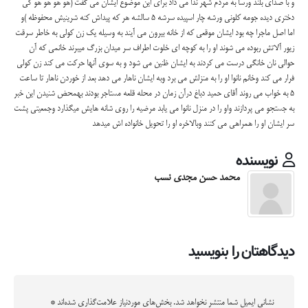
و با صدای بلند ورسا به مردم شهر ندا می داد برای این موضوع ایشان می گفت (هو هو هو هو کی
دختری دیده جومه کلونی ورشه چار اسپیده سرشه 5 سالشه هر که پیداش کنه شرینیش محفوظه )و
اما اصل ماجرا چه بود ایشان موقعی که از خانه بیرون می آیند به وسیله یک زن کولی به خاطر سرقت
زیور آلاتش ربوده می شوند او را به کوچه ای خلوت اطراف سر میدان بزرگ میبرند خانمی که آن
حوالی نان خانگی درست می کردند به ایشان ظنین می شود و به سوی آنها حرکت می کند زن کولی
فرار می کند وخانم نانوا او را به منزلش می برد وبه ایشان ناهار می دهد بعد از خوردن ناهار تا ساعت
5 به خواب می روند آقای حمید دباغ درآن زمان در محله قلعه مستاجر بودند بهمحض شنیدن این خبر
به جستجو می پردازند واو را در منزل نانوا می یابد مرضیه را روی شانه هایش میگذارد وجمعیتی پشت
سر ایشان او را همراهی می کنند وبالاخره او را تحویل خانواده اش میدهد
نویسنده
محمد حسن مجدی نسب
دیدگاهتان را بنویسید
نشانی ایمیل شما منتشر نخواهد شد.
بخش‌های موردنیاز علامت‌گذاری شده‌اند
*