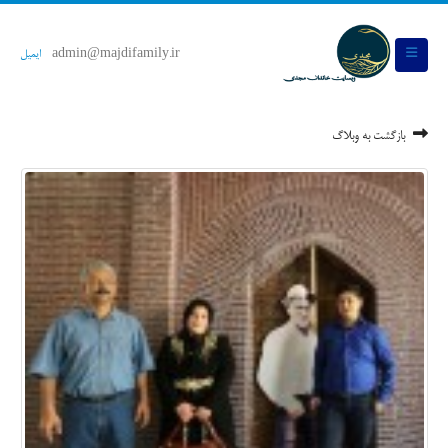
admin@majdifamily.ir
ایمیل
بازگشت به وبلاگ