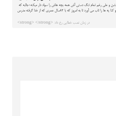
خدا رحمت کنه بابا بزرگ مهربونم را۰من که ندیدمش ولی از صبوری و مهربونیش خیلی شنیدم۰از این که دوست داشته بچه هاش مدرسه برن و با سواد بشن و علی رغم تمام تنگ دستی آش همه بچه هاش را سواد دار میکنه۰جالبه که
حتی دختر آش را هم در این امر پشتیبانی میکنه به طوری که حاجیه طاهره خانم اولین دختر خاندان هست که به تحصیل روی می آورد و تمام سختی ها و کنا یه ها را تاب می آورد تا به امروز که با ۸۲سال عمری که از خدا گرفته مدرس
در زمان نصب خطایی رخ داد: <strong> </strong>