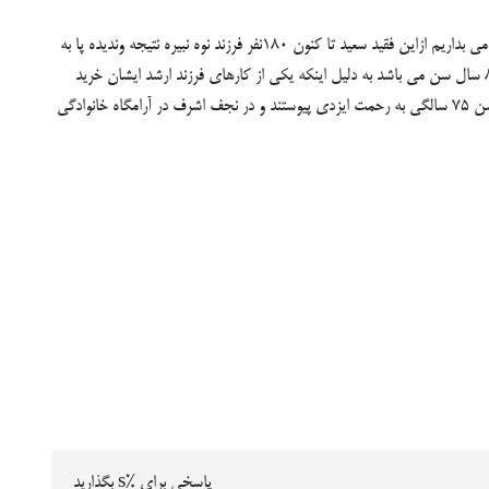
که حسن بر اثر بیماری در زمان حیات ایشان فوت می نماید به مناسبت 133 امین سالگرد تولد ایشان فرصتی دست داد تا از این مرد بزرگ یادی کنیم وخاطرش را گرامی بداریم ازاین فقید سعید تا کنون 180نفر فرزند نوه نبیره نتیجه وندیده پا به
این جهان نهاده اند کوچکترین فرد این مجموعه خانم آنیسا دفتری با 15 ماه سن نوه حاجیه فرخنده مجدی نسب وبزرگترین آنها حاجیه خانم طاهره مجدی نسب با 82 سال سن می باشد به دلیل اینکه یکی از کارهای فرزند ارشد ایشان خرید
وفروش پوست بوده است نام خانوادگی پوست خر(خرید پوست)را برگزیده اند که بعد از مدتی به مجدی نسب تغییر شهرت می دهند این مرد شریف در سال 1335 در سن 75 سالگی به رحمت ایزدی پیوستند و در نجف اشرف در آرامگاه خانوادگی
پاسخی برای %s بگذارید