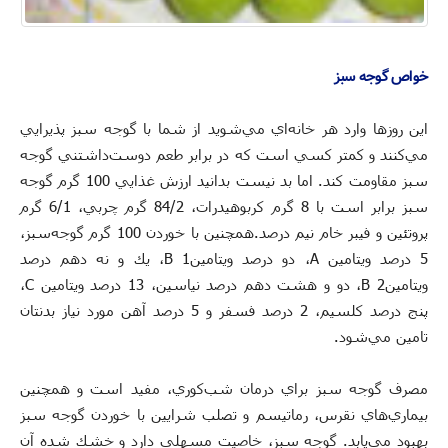
خواص گوجه سبز
ا‌ين روزها وارد هر خانه‌اي مي‌شويد از شما با گوجه سبز پذيرايي
مي‌كنند و كمتر كسي است كه در برابر طعم دوست‌داشتني گوجه
سبز مقاومت كند. اما بد نيست بدانيد ارزش غذايي 100 گرم گوجه
سبز برابر است با 8 گرم كربوهيدرات، 84/2 گرم چربي، 6/1 گرم
پروتئين و فيبر خام نيم درصد.همچنين با خوردن 100 گرم گوجه‌سبز،
5 درصد ويتامين A، دو درصد ويتامين1 B، يك و نه دهم درصد
ويتامين2 B، دو و هشت دهم درصد نياسين، 13 درصد ويتامين C،
پنج درصد كلسيم، 2 درصد فسفر و 5 درصد آهن مورد نياز بدنتان
تامين مي‌شود.
مصرف گوجه سبز براي درمان شب‌كوري، مفيد است و همچنين
بيماري‌هاي نقرس، رماتيسم و تصلب شرايين با خوردن گوجه سبز
بهبود مي‌يابد. گوجه سبز، خاصيت مسهلي دارد و خشك شده آن