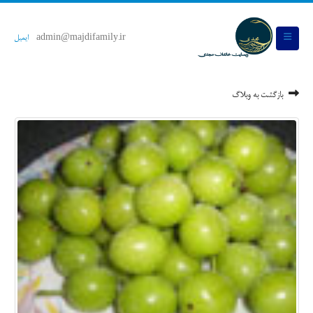
admin@majdifamily.ir
ایمیل
بازگشت به وبلاگ