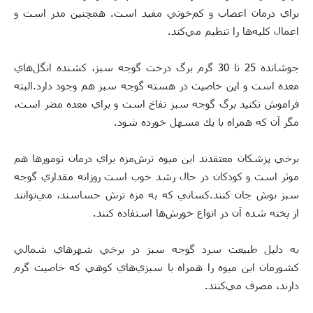
براي درمان اعصاب و كم‌خوني مفيد است. همچنين مدر است و
اعمال كليه‌ها را تنظيم مي‌كند.
جوشانده 25 تا 30 گرم برگ درخت گوجه سبز، كشنده انگل‌هاي
معده است و اين خاصيت در هسته گوجه سبز هم وجود دارد.البته
فراموش نكنيد برگ گوجه سبز نفاخ است و براي معده مضر است،
مگر آن كه همراه با يك مسهل خورده شود.
برخي پزشكان معتقدند اين ميوه ترش‌مزه براي درمان تومورها هم
موثر است و كودكان در حال رشد خوب است روزانه مقداري گوجه
سبز نوش جان كنند.كساني كه به مزه ترش حساسند، مي‌توانند
از پخته شده آن در انواع خورش‌ها استفاده كنند.
به دليل طبيعت سرد گوجه سبز در برخي شهرهاي شمالي
كشورمان اين ميوه را همراه با سبزي‌هاي كوهي كه خاصيت گرم
دارند، مصرف مي‌كنند.