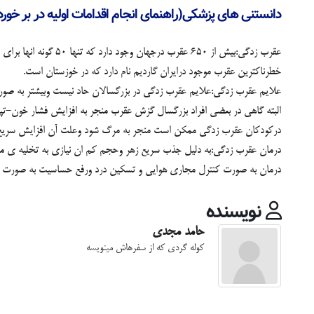
دانستنی های پزشکی(راهنمای انجام اقدامات اولیه در بر خورد
عقرب زدگی:بیش از 650 عقرب درجهان وجود دارد که تنها 50 گونه انها برای انسان خطرناک هستند.
خطرناکترین عقرب موجود درایران گاردیم نام دارد که در خوزستان است.
علایم عقرب زدگی:علایم عقرب زدگی در بزرگسالان حاد نیست وبیشتر به صور
البته گاهی در بعضی افراد بزرگسال گزش عقرب منجر به افزایش فشار خون-تپ
درکودکان عقرب زدگی ممکن است منجر به مرگ شود وعلت آن افزایش سریع
درمان عقرب زدگی:به دلیل جذب سریع زهر وحجم کم ان نیازی به تخلیه ی م
درمان به صورت کنترل مجاری هوایی و تسکین درد ورفع حساسیت به صورت استفاد
نویسنده
حامد مجدی
کوله گردی که از سفرهاش مینویسه