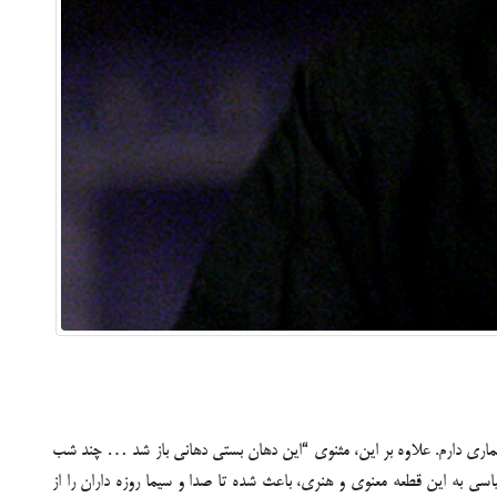
صوت زیبا خاطرات بی شماری دارم. علاوه بر این، مثنوی “این دهان بستی دهانی باز شد … چ‍‍ند شب
ای سیاسی به این قطعه معنوی و هنری، باعث شده تا صدا و سیما روزه داران را از