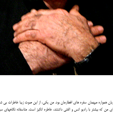
 افطار می نشستم، تا سال ۱۳۸۸ صدای ربنای شجریان همواره میهمان سفره های افطارمان بود. من یکی، از این 
م نسل های من که بیشتر با رادیو انس و الفتی داشتند، خاطره انگیز است. متاسفانه نگاهه