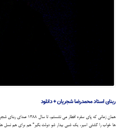
ربنای استاد محمدرضا شجریان + دانلود
همان زمانی که پای سفره
‌ها خواب را گ‍‍شت‍‍ی اسی‍‍ر، یک شب‍‍ی بی‍‍دار ش‍‍و دول‍‍ت بگی‍‍ر” هم برای ه