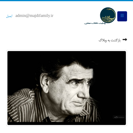
admin@majdifamily.ir
ایمیل
بازگشت به وبلاگ