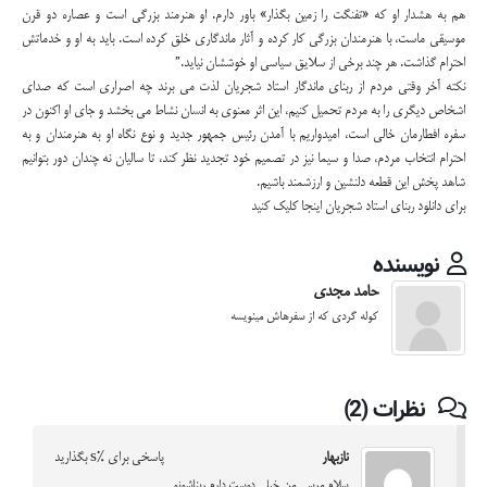
هم به هشدار او که «تفنگت را زمین بگذار» باور دارم. او هنرمند بزرگی است و عصاره دو قرن
موسیقی ماست، با هنرمندان بزرگی کار کرده و آثار ماندگاری خلق کرده است. باید به او و خدماتش
احترام گذاشت. هر چند برخی از سلایق سیاسی او خوششان نیاید.”
نکته آخر وقتی مردم از ربنای ماندگار استاد شجریان لذت می برند چه اصراری است که صدای
اشخاص دیگری را به مردم تحمیل کنیم، این اثر معنوی به انسان نشاط می بخشد و جای او اکنون در
سفره افطارمان خالی است، امیدواریم با آمدن رئیس جمهور جدید و نوع نگاه او به هنرمندان و به
احترام انتخاب مردم، صدا و سیما نیز در تصمیم خود تجدید نظر کند، تا سالیان نه چندان دور بتوانیم
شاهد پخش این قطعه دلنشین و ارزشمند باشیم.
برای دانلود ربنای استاد شجریان اینجا
کلیک
کنید
نویسنده
حامد مجدی
کوله گردی که از سفرهاش مینویسه
نظرات (2)
نازبهار
پاسخی برای %s بگذارید
سلام مرسی من خیلی دوست دارم ربناشونو