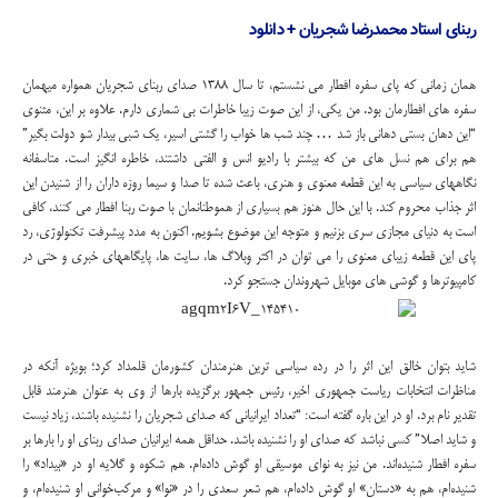
ربنای استاد محمدرضا شجریان + دانلود
همان زمانی که پای سفره افطار می نشستم، تا سال 1388 صدای ربنای شجریان همواره میهمان
سفره های افطارمان بود. من یکی، از این صوت زیبا خاطرات بی شماری دارم. علاوه بر این، مثنوی
“این دهان بستی دهانی باز شد … چ‍‍ند شب ‌ها خواب را گ‍‍شت‍‍ی اسی‍‍ر، یک شب‍‍ی بی‍‍دار ش‍‍و دول‍‍ت بگی‍‍ر”
هم برای هم نسل های من که بیشتر با رادیو انس و الفتی داشتند، خاطره انگیز است. متاسفانه
نگاههای سیاسی به این قطعه معنوی و هنری، باعث شده تا صدا و سیما روزه داران را از شنیدن این
اثر جذاب محروم کند. با این حال هنوز هم بسیاری از هموطنانمان با صوت ربنا افطار می کنند، کافی
است به دنیای مجازی سری بزنیم و متوجه این موضوع بشویم. اکنون به مدد پیشرفت تکنولوژی، رد
پای این قطعه زیبای معنوی را می توان در اکثر وبلاگ ها، سایت ها، پایگاههای خبری و حتی در
کامپیوترها و گوشی های موبایل شهروندان جستجو کرد.
شاید بتوان خالق این اثر را در رده سیاسی ترین هنرمندان کشورمان قلمداد کرد؛ بویژه آنکه در
مناظرات انتخابات ریاست جمهوری اخیر، رئیس جمهور برگزیده بارها از وی به عنوان هنرمند قابل
تقدیر نام برد. او در این باره گفته است: “تعداد ایرانیانی که صدای شجریان را نشنیده باشند، زیاد نیست
و شاید اصلا” کسی نباشد که صدای او را نشنیده باشد. حداقل همه ایرانیان صدای ربنای او را بارها بر
سفره افطار شنیده‌اند. من نیز به نوای موسیقی او گوش داده‌ام. هم شکوه و گلایه او در «بیداد» را
شنیده‌ام، هم به «دستان» او گوش داده‌ام، هم شعر سعدی را در «نوا» و مرکب‌خوانی او شنیده‌ام، و