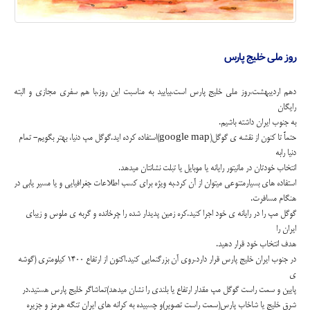
روز ملی خلیج پارس
دهم اردیبهشت،روز ملی خلیج پارس است.بیایید به مناسبت این روز،با هم سفری مجازی و البته
رایگان
به جنوب ایران داشته باشیم.
حتماً تا کنون از نقشه ی گوگل(google map)استفاده کرده اید.گوگل مپ دنیا، بهتر بگویم- تمام
دنیا رابه
انتخاب خودتان در مانیتور رایانه یا موبایل یا تبلت نشانتان میدهد.
استفاده های بسیارمتنوعی میتوان از آن کرد.به ویژه برای کسب اطلاعات جغرافیایی و یا مسیر یابی در
هنگام مسافرت.
گوگل مپ را در رایانه ی خود اجرا کنید.کره زمین پدیدار شده را چرخانده و گربه ی ملوس و زیبای
ایران را
هدف انتخاب خود قرار دهید.
در جنوب ایران خلیج پارس قرار دارد.روی آن بزرگنمایی کنید.اکنون از ارتفاع 1400 کیلومتری (گوشه
ی
پایین و سمت راست گوگل مپ مقدار ارتفاع یا بلندی را نشان میدهد)تماشاگر خلیج پارس هستید.در
شرق خلیج یا شاخاب پارس(سمت راست تصویر)و چسبیده به کرانه های ایران تنگه هرمز و جزیره