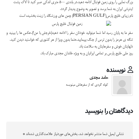
بزرگ نمایی را روی زمین فوتبال ادامه دهید.در بلندی 500 متری اندکی صبر کنید تا لاک پشت
اینترنتی ایران به شما برسد و تصویر به وضوح پدیدار گردد.
نام زیبای خلیج پارس(PERSIAN GULF) چمن های ورزشگاه را زینت بخشیده است
سفر ما به پایان رسید اما شما میتوانید خودتان سفر را ادامه دهید(خرجش با من!).عکس ها را ببینید و
تنگه ی هرمز را بدون ترس از جنگ بپیمایید.حتما بدون ویزا از هر کشوری که خواستید دیدن کنید.
دلهایتان خوش و سفرهایتان به سلامت باد.
روز ملی خلیج پارس بر تمامی ایرانیان و به ویژه خاندان مجدی مبارک باد.
نویسنده
حامد مجدی
کوله گردی که از سفرهاش مینویسه
دیدگاهتان را بنویسید
نشانی ایمیل شما منتشر نخواهد شد.
بخش‌های موردنیاز علامت‌گذاری شده‌اند
*