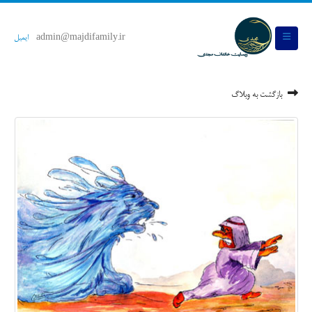
admin@majdifamily.ir
ایمیل
بازگشت به وبلاگ