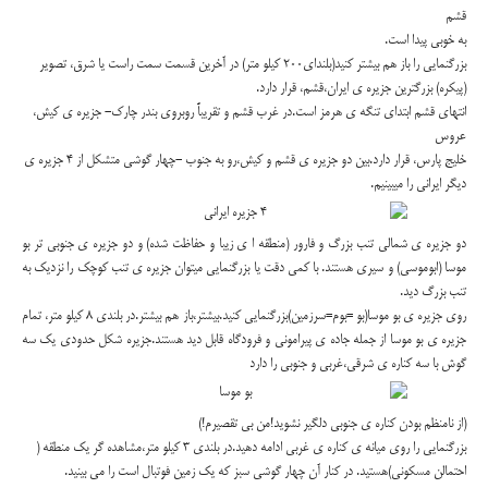
قشم
به خوبی پیدا است.
بزرگنمایی را باز هم بیشتر کنید(بلندای200 کیلو متر) در آخرین قسمت سمت راست یا شرق، تصویر
(پیکره) بزرگترین جزیره ی ایران،قشم، قرار دارد.
انتهای قشم ابتدای تنگه ی هرمز است.در غرب قشم و تقریباً روبروی بندر چارک- جزیره ی کیش،
عروس
خلیج پارس، قرار دارد.بین دو جزیره ی قشم و کیش،رو به جنوب -چهار گوشی متشکل از 4 جزیره ی
دیگر ایرانی را میبینیم.
دو جزیره ی شمالی تنب بزرگ و فارور (منطقه ا ی زیبا و حفاظت شده) و دو جزیره ی جنوبی تر بو
موسا (ابوموسی) و سیری هستند. با کمی دقت یا بزرگنمایی میتوان جزیره ی تنب کوچک را نزدیک به
تنب بزرگ دید.
روی جزیره ی بو موسا(بو =بوم=سرزمین)بزرگنمایی کنید.بیشتر،باز هم بیشتر.در بلندی 8 کیلو متر، تمام
جزیره ی بو موسا از جمله جاده ی پیرامونی و فرودگاه قابل دید هستند.جزیره شکل حدودی یک سه
گوش با سه کناره ی شرقی،غربی و جنوبی را دارد
(از نامنظم بودن کناره ی جنوبی دلگیر نشوید!من بی تقصیرم!)
بزرگنمایی را روی میانه ی کناره ی غربی ادامه دهید.در بلندی 3 کیلو متر،مشاهده گر یک منطقه (
احتمالن مسکونی)هستید. در کنار آن چهار گوشی سبز که یک زمین فوتبال است را می بینید.