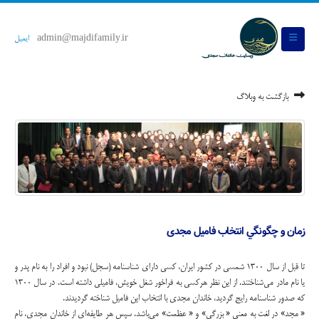
admin@majdifamily.ir
ایمیل
بازگشت به وبلاگ
زمان و چگونگي انتخاب فاميل مجدی
تا قبل از سال 1300 شمسي در كشور ايران، كسي داراي شناسنامه (سجل) نبود و افراد را به نام پدر و
يا نام مادر مي‌شناختند. از اين نظر هركسي به فراخور شغل خويش، فاميلي داشته است. در سال 1300
كه صدور شناسنامه رايج گرديد، خاندان مجدي با انتخاب اين فاميل شناخته گرديدند.
« مجد» در لغت به معني « بزرگي» و « عظمت» مي‌باشد. سپس هر طايفه‌اي از خاندان مجدي، نام