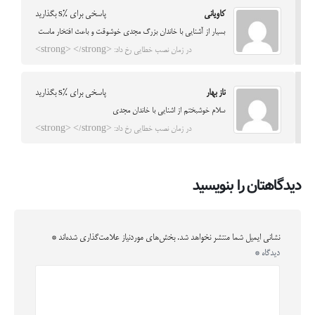
كاوياني
پاسخی برای %s بگذارید
بسيار از آشنايي با خاندان بزرگ مجدی خوشوقت و باعث افتخار ماست
در زمان نصب خطایی رخ داد: <strong> </strong>
ناز بهار
پاسخی برای %s بگذارید
سلام خوشبختم از اشنایی با خاندان مجدی
در زمان نصب خطایی رخ داد: <strong> </strong>
دیدگاهتان را بنویسید
نشانی ایمیل شما منتشر نخواهد شد.
بخش‌های موردنیاز علامت‌گذاری شده‌اند
*
دیدگاه
*