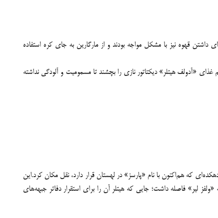
تن قهوه نیز با مشکل مواجه بودند و از مارگارین به جای کره استفاده
دی است که در آن زمان به چنین غذایی دسترسی داشت. در واقع مارگوت یکی از 15 زن جوانی بود که ناچار بودند به مدت 2 سال و نیم غذای «آدولف هیتلر» دیکتاتور نازی را بچشند تا مسمومیت و آلودگی نداشته
به منزل مادرشوهرش در دهکده‌ای که هم‌اکنون با نام «پارسز» در لهستان قرار دارد، نقل مکان کرد.این
را آغاز کرد اما داستان از آنجا شروع شد که این خانه کمتر از 3 کیلومتر با منطقه‌ای موسوم به «ولفز لیر» فاصله داشت؛ جایی که هیتلر آن را برای استقرار دفاتر جبهه‌های