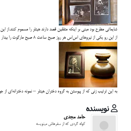
شایعاتی مطرح بود مبنی بر اینکه متفقین قصد دارند هیتلر را مسموم کنند.از ای
از این رو یکی از نیروهای اس‌اس هر روز صبح ساعت 8 صبح مارگوت را بیدار می‌کرد. به عبارتی هر وقت که هیتلر در ولفز‌لیر بود، کار مارگوت نیز شروع می‌شد. با این حال وی هرگز هیتلر را ندید.
به این ترتیب زنی که از پیوستن به گروه دختران هیتلر – نمونه دخترانه‌ای از ج
نویسنده
حامد مجدی
کوله گردی که از سفرهاش مینویسه