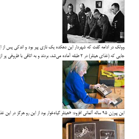
وولک در ادامه گفت که شهردار این دهکده یک نازی پیر بود و اندکی پس از این
جایی که (غذای هیتلر) در 2 طبقه آماده می‌شد، بردند و به اتاقی با ظروفی پر از سبزیجات، سس، رشته و… منتقل شدند.
این پیرزن 95 ساله آلمانی افزود: «هیتلر گیاه‌خوار بود از این رو هرگز در این غذاها گوشت وجود نداشت و البته غذاها بسیار لذیذ بودند اما نمی‌توانستیم از آنها لذت ببریم.»