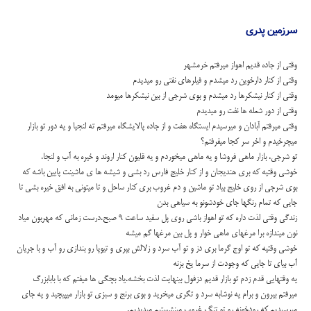
سرزمین پدری
وقتی از جاده قدیم اهواز میرفتم خرمشهر
وقتی از کنار دارخوین رد میشدم و فیلرهای نفتی رو میدیدم
وقتی از کنار نیشکرها رد میشدم و بوی شرجی از بین نیشکرها میومد
وقتی از دور شعله ها نفت رو میدیدم
وقتی میرفتم آبادان و میرسیدم ایستگاه هفت و از جاده پالایشگاه میرفتم ته لنجیا و یه دور تو بازار
میچرخیدم و اخر سر کجا میفرفتم؟
تو شرجی، بازار ماهی فروشا و یه ماهی میخوردم و یه قلیون کنار اروند و خیره به آب و لنجا.
خوشی وقتیه که بری هندیجان و از کنار خلیج فارس رد بشی و شیشه ها ی ماشینت پایین باشه که
بوی شرجی از روی خلیج بیاد تو ماشین و دم غروب بری کنار ساحل و تا میتونی به افق خیره بشی تا
جایی که تمام رنگها جای خودشونو به سیاهی بدن
زندگی وقتی لذت داره که تو اهواز باشی روی پل سفید ساعت ۹ صبح.درست زمانی که مهربون میاد
نون میندازه برا مرغهای ماهی خوار و پل بین مرغها گم میشه
خوشی وقتیه که تو اوج گرما بری دز و تو آب سرد و زلالش بپری و تیوپا رو بندازی رو آب و با جریان
آب بیای تا جایی که وجودت از سرما یخ بزنه
یه وقتهایی قدم زدم تو بازار قدیم دزفول بینهایت لذت بخشه.یاد بچگی ها میفتم که با بابابزرگ
میرفتم بیرون و برام یه نوشابه سرد و تگری میخرید و بوی برنج و سبزی تو بازار میپیچید و یه جای
میرسیدیم که رودخونه رو تو تنگ غروب مینشستیم میدیدیم.