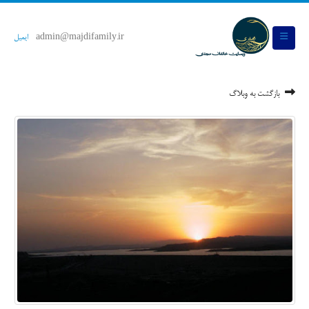
admin@majdifamily.ir
ایمیل
بازگشت به وبلاگ