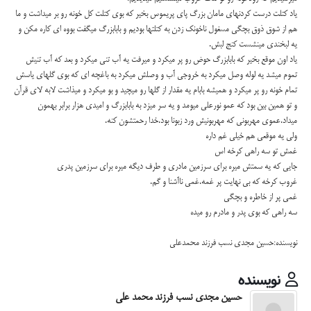
یاد کتلت درست کردنهای مامان بزرگ پای پریموس بخیر که بوی کتلت کل خونه رو بر میداشت و ما
هم از شوق ذوق بچگی مسغول ناخونک زدن به کتلتها بودیم و بابابزرگ میگفت بووه ای کاره مکن و
یه لبخندی مینشست کنج لبش.
یاد اون موقع بخیر که بابابزرگ حوض رو پر میکرد و میرفت یه آب تنی میکرد و بعد که آب تنیش
تموم میشد یه لوله وصل میکرد به خروجی آب و وصلش میکرد به باغچه ای که بوی گلهای یاسش
تمام خونه رو پر میکرد و همیشه بابام یه مقدار از گلها رو میچید و بو میکرد و میذاشت لابه لای قرآن
و تو همین بین بود که عمو نورعلی میومد و یه سر میزد به بابابزرگ و امیدی هزار برابر بهمون
میداد.عموی مهربونی که مهربونیش ورد زبونا بود.خدا رحمتشون کنه.
ولی یه موقعی هم خیلی غم داره
غمش تو سه راهی کرخه اس
جایی که یه سمتش میره برای سرزمین مادری و طرف دیگه میره برای سرزمین پدری
غروب کرخه که بی نهایت پر غمه.غمی ناآشنا و گم.
غمی پر از خاطره و بچگی
سه راهی که بوی پدر و مادرم رو میده
نویسنده:حسین مجدی نسب فرزند محمدعلی
نویسنده
حسین مجدی نسب فرزند محمد علی