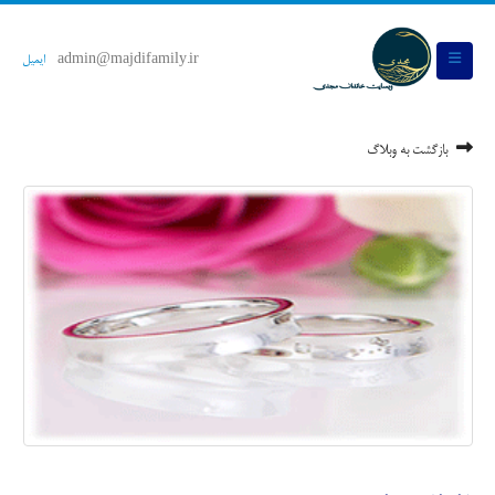
admin@majdifamily.ir
ایمیل
بازگشت به وبلاگ