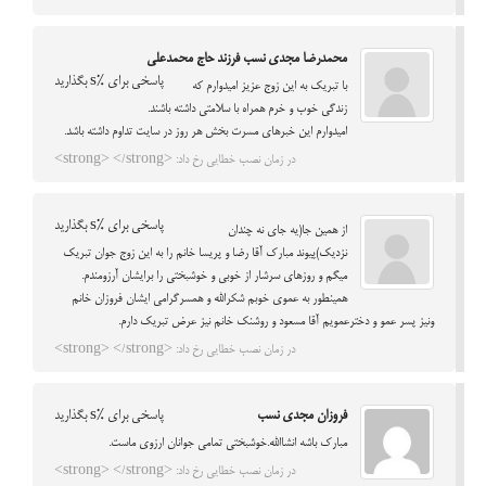
محمدرضا مجدی نسب فرزند حاج محمدعلی
پاسخی برای %s بگذارید
با تبریک به این زوج عزیز امیدوارم که
زندگی خوب و خرم همراه با سلامتی داشته باشند.
امیدوارم این خبرهای مسرت بخش هر روز در سایت تداوم داشته باشد.
در زمان نصب خطایی رخ داد: <strong> </strong>
پاسخی برای %s بگذارید
از همین جا(یه جای نه چندان
نزدیک)پیوند مبارک آقا رضا و پریسا خانم را به این زوج جوان تبریک
میگم و روزهای سرشار از خوبی و خوشبختی را برایشان آرزومندم.
همینطور به عموی خوبم شکرالله و همسرگرامی ایشان فروزان خانم
ونیز پسر عمو و دخترعمویم آقا مسعود و روشنک خانم نیز عرض تبریک دارم.
در زمان نصب خطایی رخ داد: <strong> </strong>
فروزان مجدی نسب
پاسخی برای %s بگذارید
مبارک باشه انشاالله.خوشبختی تمامی جوانان ارزوی ماست.
در زمان نصب خطایی رخ داد: <strong> </strong>