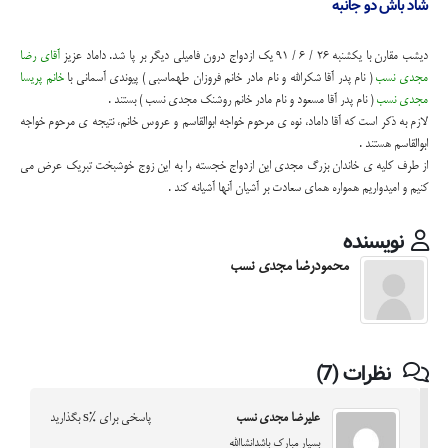
شاد باش دو جانبه
دیشب مقارن با یکشنبه 26 / 6 / 91 یک ازدواج درون فامیلی دیگر بر پا شد. داماد عزیز
آقای رضا
مجدی نسب
( نام پدر آقا شکرالله و نام مادر خانم فروزان طهماسبی ) پیوندی آسمانی با
خانم پریسا
مجدی نسب
( نام پدر آقا مسعود و نام مادر خانم روشنک مجدی نسب ) بستند .
لازم به ذکر است که آقا داماد، نوه ی مرحوم خواجه ابوالقاسم و عروس خانم، نتیجه ی مرحوم خواجه
ابوالقاسم هستند .
از طرف کلیه ی خاندان بزرگ مجدی این ازدواج خجسته را به این زوج خوشبخت تبریک عرض می
کنیم و امیدواریم همواره همای سعادت بر آشیان آنها آشیانه کند .
نویسنده
محمودرضا مجدی نسب
نظرات (7)
علیرضا مجدی نسب
پاسخی برای %s بگذارید
بسیار مبارک باشدانشاالله