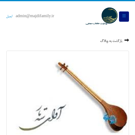
admin@majdifamily.ir
ایمیل
بازگشت به وبلاگ