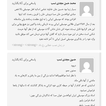
محمد حسن مجدی نسب
پاسخی برای %s بگذارید
بسیار زیبا بود حسین جان خداوند تمامی اساتید اهل موسیقی بالاخص
عبادی ابوالحسن خان صبا درویش خان را قرین رحمت کند اینها
افرادی بودند که موسیقی ایرانی را به اوج عظمت رساندند ولی متاسفانه
بعد از سال 1357دوران طلایی موسیقی ایرانی رو به تاریکی رفت واکنون نیز هیچ بهایی برای
این هنر گرانبها قایل نیستند نمونه اش نشان ندادن آلات موسیقی که از نظر آنها حرمت
شکنی است سخن در این مورد بسیار دارم که گفتن آنها دردی درمان نمی کند موفق باشید
واژه خود را در یادگیری موسیقی اصیل ایرانی تا آخر ادامه دهید
در زمان نصب خطایی رخ داد: <strong> </strong>
حسین مجدی نسب
پاسخی برای %s بگذارید
دروود
ممنون عمو.
با نظر شما موافقم.واقعا اساتید بزرگی از بین ما رفتن و کارهای به یاد
ماندنی از آنها باقی ماند.
اساتیدی که هر کدام از آنها در حیطه کاری خود اثراتی به یادگار گذاشتند که تا سالها از یادها
فراموش نمیشود.
استاد بزرگ موسیقی ایران ابوالحسن خوان صبا که شاگردان بزرگی چون :
استاد فرامرز پایور
استاد حسین یاحقی