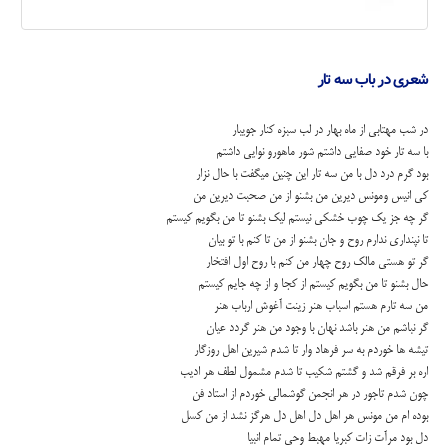
شعری در باب سه تار
در شب مهتابی از ماه بهار در لب سبزه کنار جویبار
با سه تار خود صفایی داشتم شور ماهورو نوایی داشتم
بود گرم درد دل با من سه تار این چنین میگفت با حال نزار
کی انیس ومونس دیرین من بشنو از من صحبت دیرین من
گر چه جز یک چوب خشکی نیستم لیک بشنو تا من بگویم کیستم
تا نپنداری ندارم روح و جان بشنو از من تا کنم با تو بیان
گر تو هستی مالک روح چهار من کنم با روح اول افتخار
حال بشنو تا من بگویم کیستم از کجا و از چه جایم کیستم
من سه تارم هستم اسباب هنر زینت آغوش ارباب هنر
گر نباشم من هنر باشد نهان با وجود من هنر گردد عیان
تیشه ها خوردم به سر فرهاد وار تا شدم شیرین اهل روزگار
اره بر فرقم شد و گشتم شکیب تا شدم مشمول لطف هر ادیب
چون شدم تاجور در هر انجمن گوشمالی خوردم از استاد فن
بوده ام من مونس هر اهل دل اهل دل هرگز نشد از من کسل
دل بود مرآت زات کبریا مهبط وحی تمام انبیا