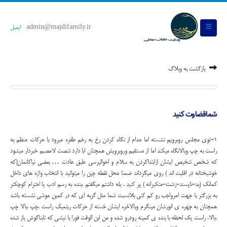
admin@majdifamily.ir
ایمیل
بازگشت به وبلاگ
شماقضاوت کنید
1-توی مجلس روبرویم نشسته اما مدام از نگاه کردن رخ به رخم طفره میرود با حرکات منظم به
راست به چپ وبالانگاه میکند اما از مستقیم وروبرویش همچنان ابا دارد شصت لامصبم خبردار میشود
که شخص شخیص ایشان ازابتداکردن به سلام و احوالپرسی طبق عادت … بعضی نیاکانمان(که
خوشبختانه در اقلیت اند ) روی میگرداند ضمنا محل نقطه چین را میتوانید با انتخاب واژه های داخل
کمانک (بد-ناپسند-زشت-متکبرانه ) پر کنید . بله داشتم میگفتم ،بنده به رسم ادب یا احترام کوچکتر
به بزرگتر یا جهت امرواجب رو کم کنی بلانسبت شما مثل گربه ای که در کمین موشی نشسته باشد
همچنان به چهره ی انورشان مینگرم وبالاخره ایشان خسته از حرکات ریتمیک راست ،چپ ،بالا چپ
،بالا، راست یک لحظه با بنده ی کمینه رودرو شده و من ابن الوقت فورا با نیشی که تابناگوش باز شده