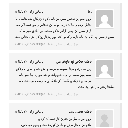
رها
پاسخی برای %s بگذارید
فروغ خانم این شخص بنظرم من باید یکی از نزدیکان باشد متاسفانه ما
بخاطر حجب و حیا که داریم جواب این اشخاص را نمی دهیم اگر یک
بار در مقابل این چنین افرادی هگی بایستیم این اخلاق بسیار بد که
بعضی از فامیل چه آقا و چه خانم دارند ترک می کند چون روزگار روزگار احترام متقابل است
در زمان نصب خطایی رخ داد: <strong> </strong>
فاطمه حلاجی نوه حاج نورعلی
پاسخی برای %s بگذارید
jمن هم بارها و بارها خصوصا تو مراسم و حتی مهمانی های خانوادگی
شاهد چنین مسئله ای بودم. هیچ وقت تو کتم نمی ره چرا کسی باید
سراغم رو از دیگری بگیره؟ اگر علاقه ای به ارتباط وجود داشته باشه،
مطمئنا راهش به راحتی پیدا میشه.
در زمان نصب خطایی رخ داد: <strong> </strong>
فاطمه مجدی نسب
پاسخی برای %s بگذارید
فروغ جان به نظر من بهترین کار همینه که کردی
سلام کن تا مثل موش تو تله بزرگواریت بیفته و پیچ و تاب بخوره