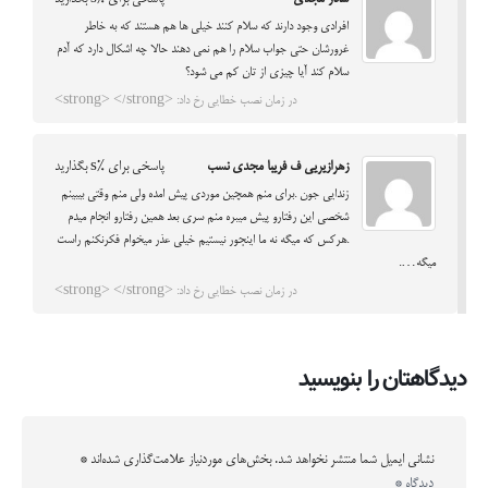
افرادی وجود دارند که سلام کنند خیلی ها هم هستند که به خاطر
غرورشان حتی جواب سلام را هم نمی دهند حالا چه اشکال دارد که آدم
سلام کند آیا چیزی از تان کم می شود؟
در زمان نصب خطایی رخ داد: <strong> </strong>
زهرازیریی ف فریبا مجدی نسب
پاسخی برای %s بگذارید
زندایی جون .برای منم همچین موردی پیش امده ولی منم وقتی بیبینم
شخصی این رفتارو پیش میبره منم سری بعد همین رفتارو انجام میدم
.هرکس که میگه نه ما اینجور نیستیم خیلی عذر میخوام فکرنکنم راست
میگه….
در زمان نصب خطایی رخ داد: <strong> </strong>
دیدگاهتان را بنویسید
نشانی ایمیل شما منتشر نخواهد شد.
بخش‌های موردنیاز علامت‌گذاری شده‌اند
*
دیدگاه
*