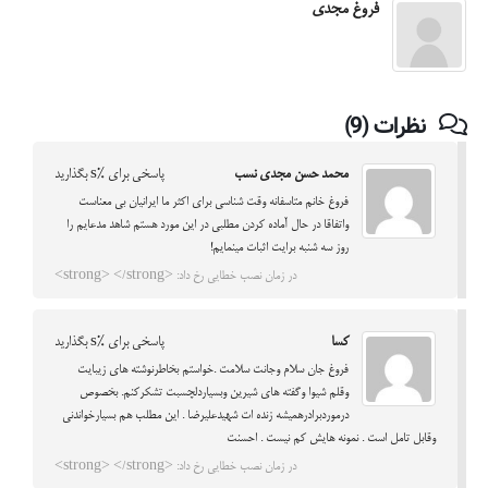
فروغ مجدی
نظرات (9)
محمد حسن مجدی نسب
پاسخی برای %s بگذارید
فروغ خانم متاسفانه وقت شناسی برای اکثر ما ایرانیان بی معناست
واتفاقا در حال آماده کردن مطلبی در این مورد هستم شاهد مدعایم را
روز سه شنبه برایت اثبات مینمایم!
در زمان نصب خطایی رخ داد: <strong> </strong>
کسا
پاسخی برای %s بگذارید
فروغ جان سلام وجانت سلامت .خواستم بخاطرنوشته های زیبایت
وقلم شیوا وگفته های شیرین وبسیاردلچسبت تشکرکنم. بخصوص
درموردبرادرهمیشه زنده ات شهیدعلیرضا . این مطلب هم بسیارخواندنی
وقابل تامل است . نمونه هایش کم نیست . احسنت
در زمان نصب خطایی رخ داد: <strong> </strong>