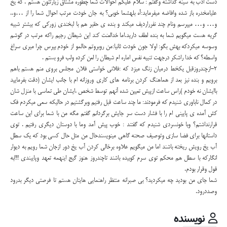
دست ادب به سینه گذاشته وگفتم : سلام علیکم احوالات شما چطوره مشتاق زیارتتون هستم . که یخ
علیامخدره باز شده وافاضه میفرماید:آه بلهشما خوبی؟ به جان خودت مرتب احوال شما را از …و..
و… و… میپرسم ونام چند نفرراردیف میکند و بنده ی حقیر هم با لبخندی زورکی که بیشتر شبیه
گریه هست میگویم شما به بنده لطف دارید.اما خدالعنت کند این شیطان رجیم راکه مرتب در گوشم
وسوسه میکردکه بهش بگو: اولا جون خودت ثانیا:من روبروتم حالمو از خودم بپرس چرا میری سراغ
واسطه؟ که خدا راشکر درجهت تنبیه نفس اماره ام شیطان را لعن کرده ولب فرو بستم .
2-ازچندروزقبل یکخط درمیان زنگ میزد که :فلانی خواستی فلان مجلس بروی منم هستم باهم
برویم و بنده نیز بعد از هماهنگ کردن برنامه های کاری وروزانه ام با جانب ایشان (دقت بفرمایید
باایشان نه خودم )راس ساعت ازپیش تعیین شده آنهم توسط شخص ،ایشان طی تماسی با منزل شان
در کمال ناباوری شنیدم که فرمودند: ما چند ساعت قبل رفتیم وبرگشتیم در حالیکه سعی میکردم فک
کش آمده ی پایینی ام را با فشار دست سر جایش برگردانم گفتم مگه من با شما برای این ساعت
قرارنداشتم؟ وبا خونسردی شنیدم که گفتند : خوب پیش آمد وما با دوستان دیگری رفتیم . توی
داستانها برای فضا سازی وتوصیف صحنه گاهی مینویسندحال من مثل حال کسی بود که یک سطل
آب یخ رویش ریخته باشند اما من میگویم علاوه برخالی کردن آب یخ دور ازجان شما رویم به دیوار
انگارکه با سطل هم محکم توی سرم کوبیده باشند تاچندروز هنوز گیج اینهمه تعهد وپایبندی !!!به
قول وقرار بودم.
شما جای من بودید چه میکردید؟ بی صبرانه منتظر راهنمایی هایتان هستم تا فرصتی دیگر بدرود
وصددرود.
نویسنده