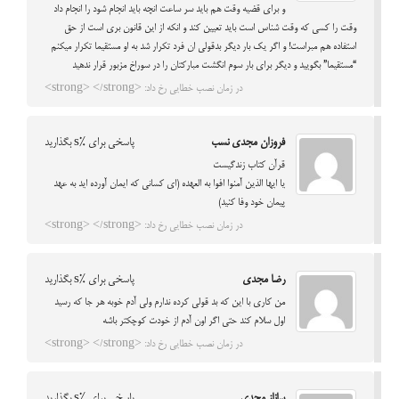
و برای قضیه وقت هم باید سر ساعت انچه باید انجام شود را انجام داد
وقت را کسی که وقت شناس است باید تعیین کند و انکه از این قانون بری است از حق
استفاده هم مبراست! و اگر یک بار دیگر بدقولی ان فرد تکرار شد به او مستقیما تکرار میکنم
“مستقیما” بگویید و دیگر برای بار سوم انگشت مبارکتان را در سوراخ مزبور قرار ندهید
در زمان نصب خطایی رخ داد: <strong> </strong>
فروزان مجدی نسب
پاسخی برای %s بگذارید
قرآن کتاب زندگیست
یا ایها الذین آمنوا افوا به العهده (ای کسانی که ایمان آورده اید به عهد
پیمان خود وفا کنید)
در زمان نصب خطایی رخ داد: <strong> </strong>
رضا مجدی
پاسخی برای %s بگذارید
من کاری با این که بد قولی کرده ندارم ولی آدم خوبه هر جا که رسید
اول سلام کند حتی اگر اون آدم از خودت کوچکتر باشه
در زمان نصب خطایی رخ داد: <strong> </strong>
ساناز مجدی
پاسخی برای %s بگذارید