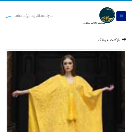
admin@majdifamily.ir
ایمیل
بازگشت به وبلاگ