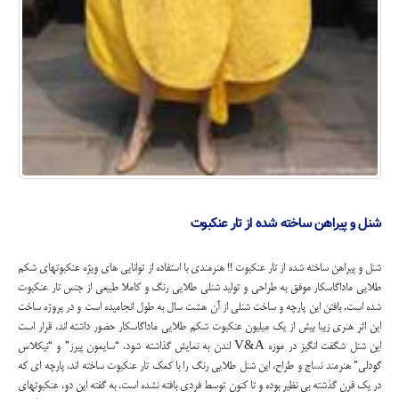
شنل و پیراهن ساخته شده از تار عنکبوت
شنل و پیراهن ساخته شده از تار عنکبوت !! هنرمندی با استفاده از توانایی های ویژه عنکبوتهای شکم
طلایی ماداگاسکار موفق به طراحی و تولید شنلی طلایی رنگ و کاملا طبیعی از جنس تار عنکبوت
شده است. بافتن این پارچه و ساخت شنلی از آن هشت سال به طول انجامیده است و در پروژه ساخت
این اثر هنری زیبا بیش از یک میلیون عنکبوت شکم طلایی ماداگاسکار حضور داشته اند، قرار است
این شنل شگفت انگیز در موزه V&A لندن به نمایش گذاشته شود. “سایمون پیرز” و “نیکلاس
گودلی” هنرمند نساج و طراح، این شنل طلایی رنگ را با کمک تار عنکبوت ساخته اند، پارچه ای که
در یک قرن گذشته بی نظیر بوده و تا کنون توسط فردی بافته نشده است. به گفته این دو، عنکبوتهای