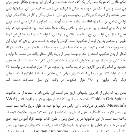
شکم طلایی که هر یک به بزرگی یک کف دست هستند، برای اجرای این پروژه از جنگلها جمع آوری
می شدند و پس از یک روز دوباره به جنگل بازگردانده می شدند. به گفته پیرز این عنکبوتها کمی
سمی هستند و از قدرت گزش بالایی برخوردارند، وی طی 20 سال زندگی و کار در ماداگاسکار درباره
توانایی تاربافی این عنکبوتها اطلاعات زیادی به دست آورده است. تصاویری از ابزارهایی که در قرون
18 و 19 برای استخراج این تار بی نظیر و طلایی رنگ به جا مانده است، این عنکبوتها تنها در یک
فصل از سال می توانند این نوع از تارهای طلایی و درخشان را تولید کنند، رنگ درخشان این تارها
طبیعی و منحصر به این گونه از عنکبوتها است. گودلی با توجه به افسانه های زیادی که درباره این
پارچه وجود داشت تصمیم گرفت این صنعت افسانه ای را دوباره احیا کند. تارهای حریر مانند در کارگاه
گودلی از بدن عنکبوتها استخراج شده و توسط تیمی از پارچه بافان محلی بافته می شدند، اما تولید و
بافته شدن دو متر از ابریشم عنکبوتی که برای ساخت این شنل کافی باشد، هشت سال به طول
انجامید. بر اساس گزارش گاردین، در فرایند ساخت این پارچه، هر 23 هزار عنکبوت می توانستند 25
گرم تار تولید کنند، این در حالی است که وزن نهایی شنل طلایی رنگ 1.5 کیلوگرم است، به بیانی
دیگر یک میلیون و 380 هزار عنکبوت در بافت این شنل مشارکت داشته اند.
——————————————————————————–
لباس زیبا که یکی از نادرترین لباسهای تاریخ بشر است. این لباس نادر با استفاده از تار عنکبوت
Golden Orb Spider ساخته شده و از روز گذشته در موزه ویکتوریا و آلبرت لندن (V&A
Museum’s) نگهداری می‌گردد. از این لباس نادر تنها دو عدد در طول تاریخ ساخته شده است.
این لباس نادر در ماداگاسکار در طول ۸ سال و با استفاده از تاری که ۱٫۲ میلیون عنکبوت تنیده اند
ساخته شده است. تار این عنکبوتها هر روز صبح پیش از طلوع آفتاب توسط افراد آموزش دیده جمع
آوری می‌شده و در انتعای روز عنکبوتها به طبیعت بازگردانده می‌شدند. نکته جالب در مورد این لباس
رنگ آن است که رنگ طبیعی تارهای عنکبوت Golden Orb Spider است. نکنه جالب دیگر