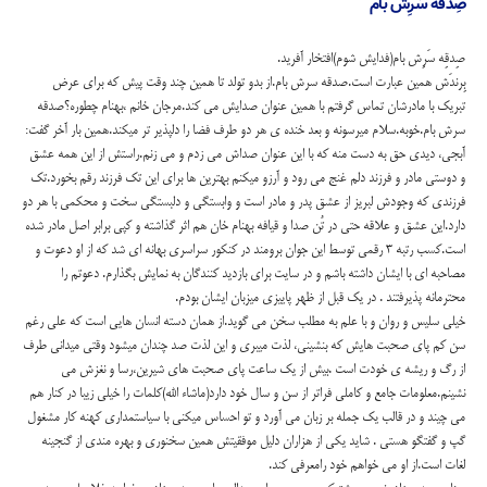
صِدقه سَرِش بام
صِدقِه سَرِش بام(فدایش شوم)افتخار آفرید.
بِرندَش همین عبارت است.صدقه سرش بام.از بدو تولد تا همین چند وقت پیش که برای عرض
تبریک با مادرشان تماس گرفتم با همین عنوان صدایش می کند.مرجان خانم ،بهنام چطوره؟صدقه
سرش بام.خوبه.سلام میرسونه و بعد خنده ی هر دو طرف فضا را دلپذیر تر میکند.همین بار آخر گفت:
آبجی، دیدی حق به دست منه که با این عنوان صداش می زدم و می زنم.راستش از این همه عشق
و دوستی مادر و فرزند دلم غنج می رود و آرزو میکنم بهترین ها برای این تک فرزند رقم بخورد.تک
فرزندی که وجودش لبریز از عشق پدر و مادر است و وابستگی و دلبستگی سخت و محکمی با هر دو
دارد.این عشق و علاقه حتی در تُن صدا و قیافه بهنام خان هم اثر گذاشته و کپی برابر اصل مادر شده
است.کسب رتبه ۳ رقمی توسط این جوان برومند در کنکور سراسری بهانه ای شد که از او دعوت و
مصاحبه ای با ایشان داشته باشم و در سایت برای بازدید کنندگان به نمایش بگذارم. دعوتم را
محترمانه پذیرفتند . در یک قبل از ظهر پاییزی میزبان ایشان بودم.
خیلی سلیس و روان و با علم به مطلب سخن می گوید.از همان دسته انسان هایی است که علی رغم
سن کم پای صحبت هایش که بنشینی، لذت میبری و این لذت صد چندان میشود وقتی میدانی طرف
از رگ و ریشه ی خودت است .بیش از یک ساعت پای صحبت های شیرین،رسا و نغزش می
نشینم.معلومات جامع و کاملی فراتر از سن و سال خود دارد(ماشاء الله)کلمات را خیلی زیبا در کنار هم
می چیند و در قالب یک جمله بر زبان می آورد و تو احساس میکنی با سیاستمداری کهنه کار مشغول
گپ و گفتگو هستی . شاید یکی از هزاران دلیل موفقیتش همین سخنوری و بهره مندی از گنجینه
لغات است.از او می خواهم خود رامعرفی کند.