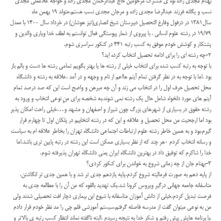
بهنام مجدی زاده نوه ی مشترک مرحومین حاج عبدالرحمان مجدی زاده و خواجه غلامعلی مجدی
نسب و یگانه فرزند عبدالرضا مجدی زاده و مرجان مجدی نسب هستم.متولد ۱۹ بهمن ماه
سال۱۳۸۱ در دزفول وفارغ التحصیل دبیرستان شیخ انصاری(تیز هوشان) در خرداد سال ۱۴۰۰ با معدل
۱۹/۷۹ در رشته علوم انسانی . با پیروی از شعار پیوستگی فعال توانستم به لطف خدا ویاری والدین و
پشتکار و کوشش خودم موفق به کسب رتبه ۴۴۱ در کنکور سراسری شوم.
۲-چه رشته ای را برای ادامه تحصیل انتخاب کرده اید؟
با توجه به رتبه کسب شده برای انتخاب خیلی از رشته ها یا بهتر بگویم تمامی رشته ها دست و بالم باز
بود .اما با توجه به در نظر گرفتن تمام آیتم هااعم از نام و وجهه و در آمد ،علاقه به رشته و دانشگاه
محل تحصیل حرف اول را در انتخاب می زند و آن چه مبرهن و واضح است این که صد درصد تمام
آیتم های مورد دلخواه شامل حال یک رشته نمی شوند.به شخصه برای منِ نوعی انتخاب و ورود به
رشته حقوق در بسیاری از شهرهای بزرگ چون شیراز و اصفهان و مشهد و…خیلی راحت امکان پذیر
بود اما ارجحیت من محل تحصیل و علاقه و این که در رشته انتخابیم در پلکان اول تا چهارم قرار
گیرم،بود و به همین خاطر رشته علوم ارتباطات اجتماعی دانشگاه تهران را بخاطر علاقه ام به سیاست
و رسانه انتخاب کردم ۰هر چند که از نظر بسیاری ممکن است این رشته در رتبه پایین تری باشد.اما
خدا را شاکرم که توفیق داد در بهترین دانشگاه ایران یعنی دانشگاه تهران پذیرفته شوم.
۳-بهنام جان از چه زمانی شروع به خواندن برای کنکور کردی؟
از پایه دهم به صورت فرمالیته شروع کردم.پایه یازدهم جدی تر شد و با همین جدی تر انگاشتن،
متاسفانه جامعه جهانی درگیر ویروس کرونا شد.یک تهدید بالقوه که من آن را با مطالعه جدی به
فرصت تبدیل کردم.خیلی از دانش آموزان متاسفانه با شیوع این بیماری دچار افت تحصیلی شدند ولی
من به نوعی میتوان گفت از مدرسه فاصله گرفتم.سیستم آموزشی قلم چی را مد نظر خودم قرار دادم
.با برنامه هایش پیش رفتم و شکر خدا به نتیجه رسیدم .البته ناگفته نماند انتظار کسب رتبه ی بالاتر و