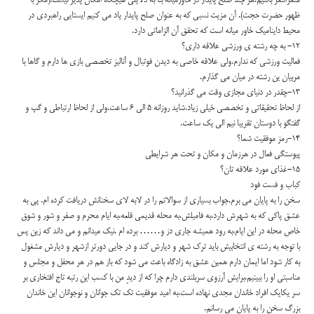
مثمرالثمر باشیم.هر چند صلح پایدار در خاورمیانه بنا به دلایلی هیچگاه امکان پذیر نیست.(مگر با
ظهور حضرت حجت). آن مزیت نسبی که به عنوان صلح پایدار یاد می کنیم ایستایی راهبردی در
محیط داینامیک خاور میانه است که تحقق آن الزاماتی دارد.
۱۲- به چه رشته ی ورزشی علاقه داری؟
فعالیت ورزشی که ندارم.ولی علاقه خاصی به دیدن فوتبال و آنالیز تخصصی بازی ها دارم و گاها با
مربیان ین رشته در میان می گذارم.
۱۳-چقدر در دنیای مجازی وقت می گذرانید؟
از لحاظ تحقیقاتی و تخصصی خیلی زیاد.شاید روزانه ۵ الی ۶ ساعت.ولی از لحاظ ارتباطی و گپ و
گفتگو با دوستان تقریبا نیم الی یک ساعت.
۱۴-رمز موفقیت شما؟
پیوستگی فعال در هرزمان و مکان و تحت هر شرایطی
۱۵-غذای مورد علاقه تان؟
کباب و فست فود
سخن را به پایان می برم.جواب بسیاری از سوالاتم را در لابه لای سخنانش دریافت کرده ام. پی به
عشق پاکی که به شهرش دارد،به فامیلش،به محله قدیمی قلعه،به ایام محرم و صفر و شور و شوق
خاص محله در این ایام،به رود همیشه جاری دز و…… برده ام .نیک میدانم و می داند که زین پس
با توجه به رشته ی انتخابیش باید ترک شهر و دیارش کند و در جایی دورتر ازشهر و دیارش مشغول
به کار شود اما ایمان دارم همین عشق به زادگاه باعث می شود که باز هم در هر محفل و مجلس و
مناسبتی او را ببینیم.برایش آرزوی سربلندی دارم چرا که از دیدِ من با کسب این رتبه تاج افتخاری بر
سر یکایک افراد خاندان مجدی نهاده است.به امید موفقیت تک تک جوانان و نوجوانان این خاندان
بزرگ سخن را به پایان می رسانم.