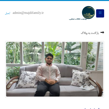
admin@majdifamily.ir
ایمیل
بازگشت به وبلاگ