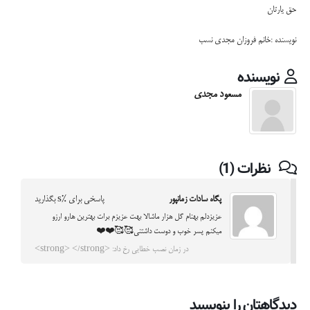
حق یارتان
نویسنده :خانم فروزان مجدی نسب
نویسنده
مسعود مجدی
نظرات (1)
پگاه سادات زمانپور
پاسخی برای %s بگذارید
عزیزدلم بهنام گل هزار ماشالا بهت عزیزم برات بهترین هارو ارزو
میکنم پسر خوب و دوست داشتنی🥰🥰❤️❤️
در زمان نصب خطایی رخ داد: <strong> </strong>
دیدگاهتان را بنویسید