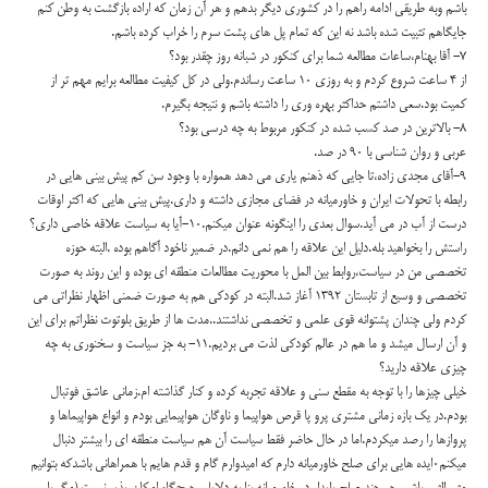
باشم وبه طریقی ادامه راهم را در کشوری دیگر بدهم و هر آن زمان که اراده بازگشت به وطن کنم
جایگاهم تثبیت شده باشد نه این که تمام پل های پشت سرم را خراب کرده باشم.
۷- آقا بهنام،ساعات مطالعه شما برای کنکور در شبانه روز چقدر بود؟
از ۴ ساعت شروع کردم و به روزی ۱۰ ساعت رساندم.ولی در کل کیفیت مطالعه برایم مهم تر از
کمیت بود.سعی داشتم حداکثر بهره وری را داشته باشم و نتیجه بگیرم.
۸- بالاترین در صد کسب شده در کنکور مربوط به چه درسی بود؟
عربی و روان شناسی با ۹۰ در صد.
۹-آقای مجدی زاده،تا جایی که ذهنم یاری می دهد همواره با وجود سن کم پیش بینی هایی در
رابطه با تحولات ایران و خاورمیانه در فضای مجازی داشته و داری.پیش بینی هایی که اکثر اوقات
درست از آب در می آید.سوال بعدی را اینگونه عنوان میکنم.۱۰-آیا به سیاست علاقه خاصی داری؟
راستش را بخواهید بله.دلیل این علاقه را هم نمی دانم.در ضمیر ناخود آگاهم بوده .البته حوزه
تخصصی من در سیاست،روابط بین المل با محوریت مطالعات منطقه ای بوده و این روند به صورت
تخصصی و وسیع از تابستان ۱۳۹۲ آغاز شد.البته در کودکی هم به صورت ضمنی اظهار نظراتی می
کردم ولی چندان پشتوانه قوی علمی و تخصصی نداشتند..مدت ها از طریق بلوتوث نظراتم برای این
و آن ارسال میشد و ما هم در عالم کودکی لذت می بردیم.۱۱- به جز سیاست و سخنوری به چه
چیزی علاقه دارید؟
خیلی چیزها را با توجه به مقطع سنی و علاقه تجربه کرده و کنار گذاشته ام.زمانی عاشق فوتبال
بودم.در یک بازه زمانی مشتری پرو پا قرص هواپیما و ناوگان هواپیمایی بودم و انواع هواپیماها و
پروازها را رصد میکردم.اما در حال حاضر فقط سیاست آن هم سیاست منطقه ای را بیشتر دنبال
میکنم۰ایده هایی برای صلح خاورمیانه دارم که امیدوارم گام و قدم هایم با همراهانی باشدکه بتوانیم