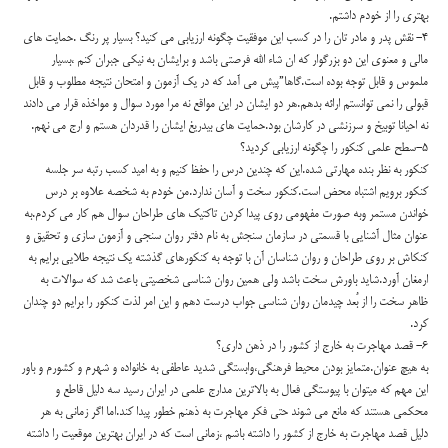
بهتری را از خودم داشتم.
۴- نقش پدر و مادر تان را در کسب این موفقیت چگونه ارزیابی می کنید؟ بسیار پر رنگ .حمایت های
مالی و معنوی این دو بزرگوار که ان شاء الله فرصتی باشد و برایشان به نیکی جبران کنم ،بسیار
ملموس و قابل توجه بوده است.گاها”پیش می آمد که در یک آزمون و امتحان نتیجه مطلوب و قابل
قبولی را نمی توانستم ارائه بدهم.هر دو ایشان در این مواقع نه مرا مورد سوال و مواخذه قرار می دادند
نه احیانا توبیخ و سرزنشی در کارشان بود.حمایت های بیدریغ ایشان را قدردان هستم و ارج می نهم.
۵-سطح علمی کنکور را چگونه ارزیابی کردید؟
کنکور به نظر بنده مهارتی شده.این که چندین درس را حفظ کنیم و به امید کسب رتبه سر جلسه
کنکور برویم اشتباه محض است.کنکور سخت و آسان ندارد.من خودم به شخصه علاوه بر درس
خواندن مستمر وبه صورت مفهومی روی پیدا کردن تاکتیک های طراحان سوال هم کار می کردم.به
عنوان مثال آشنایی با قسمتی در سازمان سنجش به نام دفتر روان سنجی و آزمون سازی و تحقیق و
کنکاش بر روی طراحان و روان شناسان آن با توجه به کنکورهای گذشته یک نتیجه طلایی برایم به
ارمغان آورد.شاید باورش سخت باشد ولی همین روان شناسی شخصیتی باعث شد که سوالات به
ظاهر سخت را از بُعد چیدمان روان شناسی جواب درست دهم و این امر لذت کنکور را برایم دو چندان
کرد.
۶- قصد مهاجرت به خارج از کشور را در ذهن داری؟
به هیچ عنوان.متمایز بودن محیط فرهنگی،وابستگی شدید عاطفی به خانواده و شهرم و کشورم و باور
این مهم که میتوان با پیوستگی فعال به بالاترین مدارج علمی در ایران رسید سه دلیل قاطع و
محکمی هستند که مانع می شوند حتی فکر مهاجرت به ذهنم خطور پیدا کند.اما اگر زمانی به هر
دلیل قصد مهاجرت به خارج از کشور را داشته باشم ،زمانی است که در ایران بهترین موقعیت را داشته