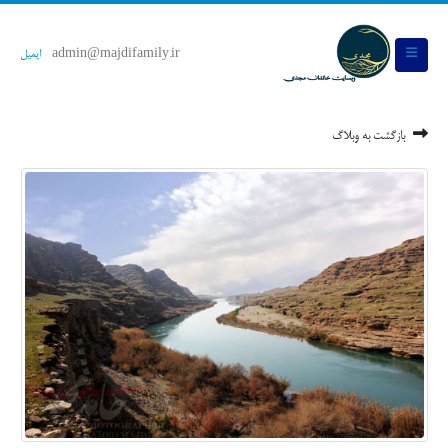
admin@majdifamily.ir
ایمیل
بازگشت به وبلاگ