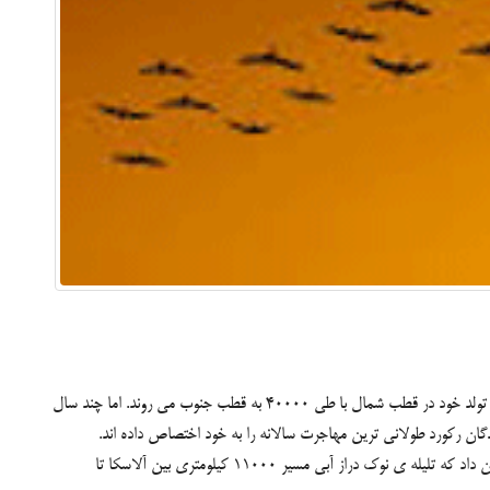
پرستوی دریائی شمالگان (Sterna paradisaea) با وزنی کمتر از 125 گرم طولانی ترین مهاجرت را دارند. در گذشته دانشمندان تور می کردند که پرندگان از محل تولد خود در قطب شمال با طی 40000 به قطب جنوب می روند. اما چند سال
پرستوی دریائی شمالگان دورترین مسیر سالانه را طی می کند، اما طی مسیر بدون توقف را پرندگان دیگر در اختیار دارند. در سال 2009، مسافت سنج ماهواره ای نشان داد که تلیله ی نوک دراز آبی مسیر 11000 کیلومتری بین آلاسکا تا