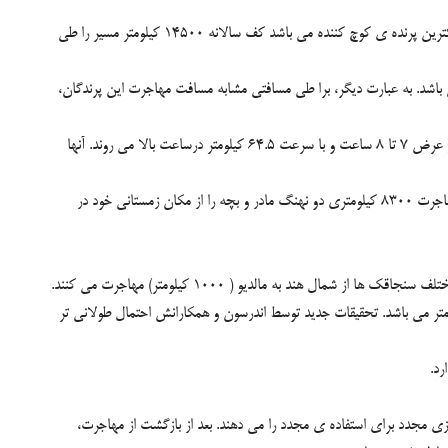
سال گذشته، مهاجرت مرغی تیتر اخبار زیادی را به خود اختصاص داد. دانشمندان کشف کردند که چکچک کوهی (Oenanthe oenanthe) با وزن 25 گرم، کوچکترین پرنده ی کوچ کننده می باشد کف سالانه 14500 کیلومتر مسیر را طی
 یعنی مهاجرت مسافت فوق توسط چکچک کوهی، چیزی مثل طی مسیر 50 میلیون مایلی توسط ما می باشد. به عبارت دیگر، برا طی مسافتی مشابه مسافت مهاجرت این پرندگان،
جالب توجه تر از چکچک های کوهی، غازهای هندی (Anser indicus) می باشند. این پرندگان ارتفاع از سطح دریا تا بالای کوه هیمالیا یعنی 6000 متر را فقط در عرض 7 تا 8 ساعت و با سرعت 64.5 کیلومتر درساعت بالا می روند. آنها
در میان پستانداران، نهنگ های کوهان دار (Megaptera novaeangliae) رکورد طولانی ترین مهاجرت را به خود اختصاص داده اند. در سال 2007 محققان مهاجرت 8300 کیلومتری دو نهنگ مادر و بچه را از مکان زمستانی خود در
مهاجرت چند نسلی پروانه ی شهریار بسیار معروف می باشد، اما در مقایسه با سنجاقک ها به چشم نمی آیند. چارلز اندرسون در سال 2009 کشف کرد که گونه های مختلف سنجاقک ها از شمال هند به مالدیو ( 1000 کیلومتر) مهاجرت می کنند.
ا از غرب اقیانوس هند تا شرق و جنوب آفریقا می روند. سفر رفت و برگشت آنها از هند تا آفریقا در مجموع در حدود 14 تا 18 هزار کیلومتر می باشد. تحقیقات جدید توسط اندرسون و همکارانش احتمال طولانی تر
ی مجدد برای استفاده ی مجدد را می دهند. بعد از بازگشت از مهاجرت،