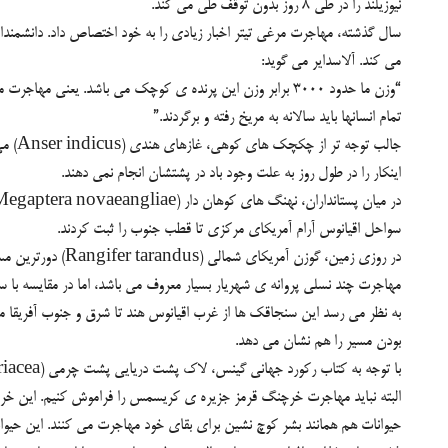
نیوزیلند را در طی 8 روز بدون توقف طی می کند.
می کند. آلاسدایر می گوید:
تمام انسانها باید سالانه به مریخ رفته و برگردند.”
اینکار را در طول روز به علت وجود باد در پشتشان انجام نمی دهند.
سواحل اقیانوس آرام آمریکای مرکزی تا قطب جنوب را ثبت کردند.
در روزی زمین، گوزن آمریکای شمالی (Rangifer tarandus) دورترین مسافت را بین پستانداران خشکی، 5000 کیلومتر در سال، طی می کند.
بودن مسیر را هم نشان می دهد.
با توجه به کتاب رکورد جهانی گینس، لاک پشت دریایی پشت چرمی (Dermochelys coriacea) رکورد طولانی ترین مهاجرت را درمیان خزندگان را در اختیار دارد.
البته نباید مهاجرت خرچنگ قرمز جزیره ی کریسمس را فراموش کنیم. این خرچنگ حدود 8 کیلومتر برای تولید
حیوانات هم همانند بشر کوچ نشین برای بقای خود مهاجرت می کنند. این حیوا