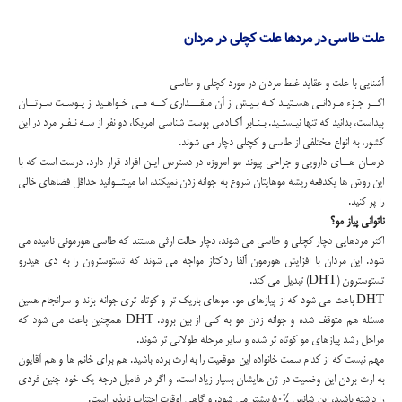
علت طاسی در مردها علت کچلی در مردان
آشنایی با علت و عقاید غلط مردان در مورد کچلی و طاسی
اگــر جـزء مـردانـی هسـتیـد کـه بـیـش از آن مـقـــداری کــه مـی خـواهـید از پـوسـت سـرتــان
پیداست، بدانید که تنها نیـستـید. بـنـابر آکـادمی پوست شناسی امریکا، دو نفر از سـه نـفـر مرد در این
کشور، به انواع مختلفی از طاسی و کچلی دچار می شوند.
درمـان هــای دارویی و جراحی پیوند مو امروزه در دسترس ایـن افراد قرار دارد. درست است که با
این روش ها یکدفعه ریشه موهایتان شروع به جوانه زدن نمیکند، اما میـتــوانید حداقل فضاهای خالی
را پر کنید.
ناتوانی پیاز مو؟
اکثر مردهایی دچار کچلی و طاسی می شوند، دچار حالت ارثی هستند که طاسی هورمونی نامیده می
شود. این مردان با افزایش هورمون آلفا رداکتاز مواجه می شوند که تستوسترون را به دی هیدرو
تستوسترون (DHT) تبدیل می کند.
DHT باعث می شود که از پیازهای مو، موهای باریک تر و کوتاه تری جوانه بزند و سرانجام همین
مسئله هم متوقف شده و جوانه زدن مو به کلی از بین برود. DHT همچنین باعث می شود که
مراحل رشد پیازهای مو کوتاه تر شده و سایر مرحله طولانی تر شوند.
مهم نیست که از کدام سمت خانواده این موقعیت را به ارث برده باشید. هم برای خانم ها و هم آقایون
به ارث بردن این وضعیت در ژن هایشان بسیار زیاد است. و اگر در فامیل درجه یک خود چنین فردی
را داشته باشید، این شانس %50 بیشتر می شود. و گاهی اوقات اجتناب ناپذیر است.