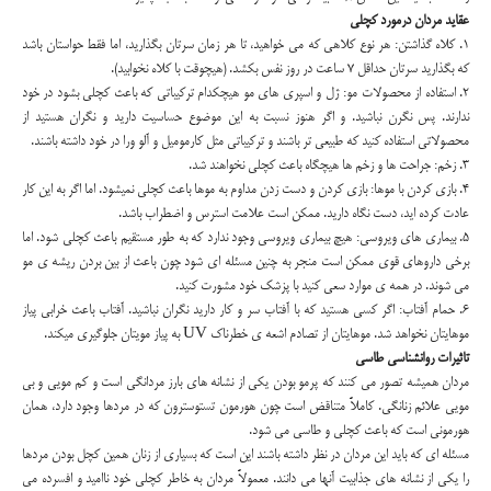
عقاید مردان درمورد کچلی
1. کلاه گذاشتن: هر نوع کلاهی که می خواهید، تا هر زمان سرتان بگذارید، اما فقط حواستان باشد
که بگذارید سرتان حداقل 7 ساعت در روز نفس بکشد. (هیچوقت با کلاه نخوابید).
2. استفاده از محصولات مو: ژل و اسپری های مو هیچکدام ترکیباتی که باعث کچلی بشود در خود
ندارند. پس نگرن نباشید. و اگر هنوز نسبت به این موضوع حساسیت دارید و نگران هستید از
محصولاتی استفاده کنید که طبیعی تر باشند و ترکیباتی مثل کارمومیل و آلو ورا در خود داشته باشند.
3. زخم: جراحت ها و زخم ها هیچگاه باعث کچلی نخواهند شد.
4. بازی کردن با موها: بازی کردن و دست زدن مداوم به موها باعث کچلی نمیشود. اما اگر به این کار
عادت کرده اید، دست نگاه دارید. ممکن است علامت استرس و اضطراب باشد.
5. بیماری های ویروسی: هیچ بیماری ویروسی وجود ندارد که به طور مستقیم باعث کچلی شود. اما
برخی داروهای قوی ممکن است منجر به چنین مسئله ای شود چون باعث از بین بردن ریشه ی مو
می شوند. در همه ی موارد سعی کنید با پزشک خود مشورت کنید.
6. حمام آفتاب: اگر کسی هستید که با آفتاب سر و کار دارید نگران نباشید. آفتاب باعث خرابی پیاز
موهایتان نخواهد شد. موهایتان از تصادم اشعه ی خطرناک UV به پیاز مویتان جلوگیری میکند.
تاثیرات روانشناسی طاسی
مردان همیشه تصور می کنند که پرمو بودن یکی از نشانه های بارز مردانگی است و کم مویی و بی
مویی علائم زنانگی. کاملاً متناقض است چون هورمون تستوسترون که در مردها وجود دارد، همان
هورمونی است که باعث کچلی و طاسی می شود.
مسئله ای که باید این مردان در نظر داشته باشند این است که بسیاری از زنان همین کچل بودن مردها
را یکی از نشانه های جذابیت آنها می دانند. معمولاً مردان به خاطر کچلی خود ناامید و افسرده می