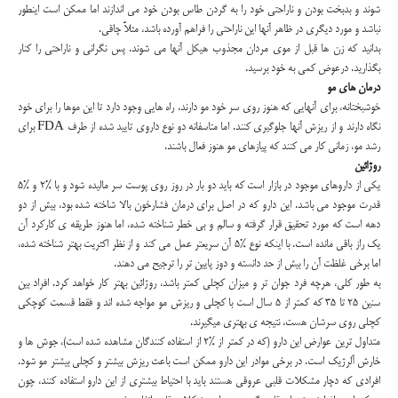
شوند و بدبخت بودن و ناراحتی خود را به گردن طاس بودن خود می اندازند اما ممکن است اینطور
نباشد و مورد دیگری در ظاهر آنها این ناراحتی را فراهم آورده باشد، مثلاً چاقی.
بدانید که زن ها قبل از موی مردان مجذوب هیکل آنها می شوند. پس نگرانی و ناراحتی را کنار
بگذارید. درعوض کمی به خود برسید.
درمان های مو
خوشبختانه، برای آنهایی که هنوز روی سر خود مو دارند، راه هایی وجود دارد تا این موها را برای خود
نگاه دارند و از ریزش آنها جلوگیری کنند. اما متاسفانه دو نوع داروی تایید شده از طرف FDA برای
رشد مو، زمانی کار می کنند که پیازهای مو هنوز فعال باشند.
روژائین
یکی از داروهای موجود در بازار است که باید دو بار در روز روی پوست سر مالیده شود و با %2 و %5
قدرت موجود می باشد. این دارو که در اصل برای درمان فشارخون بالا شاخته شده بود، بیش از دو
دهه است که مورد تحقیق قرار گرفته و سالم و بی خطر شناخته شده، اما هنوز طریقه ی کارکرد آن
یک راز باقی مانده است. با اینکه نوع %5 آن سریعتر عمل می کند و از نظر اکثریت بهتر شناخته شده،
اما برخی غلظت آن را بیش از حد دانسته و دوز پایین تر را ترجیح می دهند.
به طور کلی، هرچه فرد جوان تر و میزان کچلی کمتر باشد، روژائین بهتر کار خواهد کرد. افراد بین
سنین 25 تا 35 که کمتر از 5 سال است با کچلی و ریزش مو مواجه شده اند و فقط قسمت کوچکی
کچلی روی سرشان هست، نتیجه ی بهتری میگیرند.
متداول ترین عوارض این دارو (که در کمتر از %2 از استفاده کنندگان مشاهده شده است)، جوش ها و
خارش آلرژیک است. در برخی موادر این دارو ممکن است باعث ریزش بیشتر و کچلی بیشتر مو شود.
افرادی که دچار مشکلات قلبی عروقی هستند باید با احتیاط بیشتری از این دارو استفاده کنند، چون