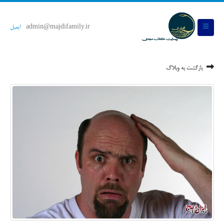
admin@majdifamily.ir
ایمیل
بازگشت به وبلاگ