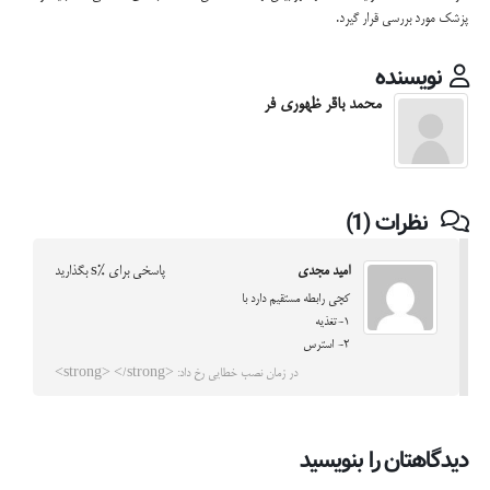
پزشک مورد بررسی قرار گیرد.
نویسنده
محمد باقر ظهوری فر
نظرات (1)
امید مجدی
پاسخی برای %s بگذارید
کچی رابطه مستقیم دارد با
1-تغذیه
2- استرس
در زمان نصب خطایی رخ داد: <strong> </strong>
دیدگاهتان را بنویسید