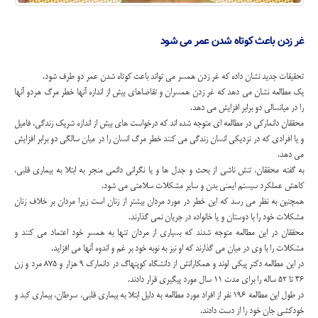
غر زدن باعث کوتاه شدن عمر می شود
تحقیقات جدید نشان داده که غر زدن همسر می تواند باعث کوتاه شدن عمر دو طرف شود.
یک مطالعه نشان می دهد که غر زدن همسران و تقاضاهای بیش از اندازه آنها خطر مرگ هردو آنها
را در میانسالی دو برابر افزایش می دهد.
محققان دانمارکی در مطالعه ای متوجه شده اند که درخواست های بیش از اندازه شریک زندگی، فامیل
و یا افرادی که در نزدیکی انسان زندگی می کنند خطر مرگ انسان را در میان سالگی دو برابر افزایش
می دهد.
به گفته محققان، تنش ناشی از بحث و جدل ها و یا نگرانی دائمی منجر به ابتلا به بیماری قلبی،
کاهش عملکرد سیستم ایمنی بدن و سایر مشکلات سلامتی می شود.
همچنین به نظر می رسد که این خطر در مورد مردان بیشتر از زنان است زیرا مردان بر خلاف زنان
مشکلات خود را با دوستان و یا خانواده در جریان نمی گذارند.
محققان در این مطالعه متوجه شدند که بسیاری از مردان تنها به همسر خود اعتماد می کنند و
مشکلات را با وی در میان می گذارند که او نیز به نوبه خود بر غم و اندوه آنها می افزاید.
در این مطالعه دکتر پیکی لوند و همکارانش از دانشگاه کوپنهاگ در دانمارک 9 هزار و 875 مرد و زن
36 تا 52 ساله را برای مدت 11 سال مورد پیگیری قرار دادند.
در طول این مطالعه 196 نفر از افراد مورد مطالعه به دلیل ابتلا به بیماری قلبی، سرطان، بیماری کبد و
خودکشی جان خود را از دست دادند.