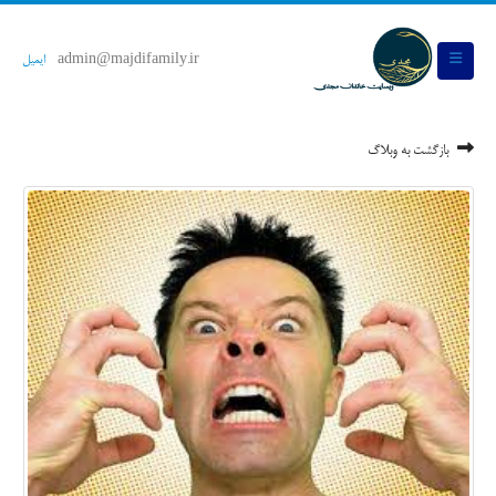
admin@majdifamily.ir
ایمیل
بازگشت به وبلاگ