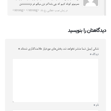
عمرمونو کوتاه کنیم که چی بشه؟غر نزن میگم غر نزننننننننننننن
در زمان نصب خطایی رخ داد: <strong> </strong>
دیدگاهتان را بنویسید
نشانی ایمیل شما منتشر نخواهد شد.
بخش‌های موردنیاز علامت‌گذاری شده‌اند
*
دیدگاه
*
نام
*