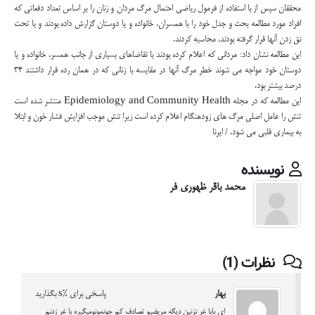
محققان سپس از با استفاده از فرمول ریاضی احتمال مرگ مردان و زنان را بر اساس تعداد دفعاتی که
افراد مورد مطالعه بحث و جدل خود را با همسران، خانواده و یا دوستان گزارش داده بودند و یا تحت
نق زدن آنها قرار گرفته بودند، محاسبه کردند.
این مطالعه نشان داد: مردانی که اعلام کرده بودند با تقاضاهای بسیاری از جانب همسر، خانواده و یا
دوستان خود مواجه می شوند خطر مرگ آنها در مقایسه با زنانی که در همان رده قرار داشتند 34
درصد بیشتر بود.
این مطالعه که در مجله Epidemiology and Community Health منتشر شده است
تنش را عامل اصلی مرگ های زودهنگام اعلام کرده است زیرا تنش موجب افزایش فشار خون و ابتلا
به بیماری قلبی می شود. / ایرنا
نویسنده
محمد باقر ظهوری فر
نظرات (1)
بهار
پاسخی برای %s بگذارید
ای بابا غر نزنین دیگه مریضیو تصادف کم جونمونومیگیره با غر زدنم