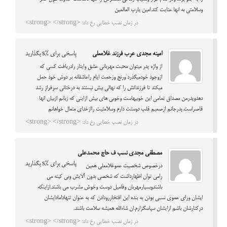
وسلامتی به انها عنایت کند.امین یارب العالمین
در زمان نصب خطایی رخ داد: <strong> </strong>
امینه مجدی عرب فرزند غلامعلی
پاسخی برای %s بگذارید
از واژه پدر میتوان محبت مهربانی عشق وایثار رادریافت کسی که
ازوجود خودمیگذرد ورنج وزحمت ایام راعاشقانه بر دوش خود حمل
میکند تا فرزندانش را که نهالی بیش نیستند به درختانی سرفراز رشد
دهدوپدرمن مصداق تمامی این خوبیهاست وخوبی های بیش ازاینی که زبانم ازبیان انها
قاصراست.پدرجانم ازصمیم قلب دوستت دارم وسلامتیت راازخدای متعال خواهانم
در زمان نصب خطایی رخ داد: <strong> </strong>
مصطفی مجدی نسب ف حاج محمدعلی
پاسخی برای %s بگذارید
درخصوص شخصیت عموغلامعلی همین
رامی توان اظهارداشت که شخصی بدون آلایش وبی کینه می
باشندوبسیارمهربان وفامیل دوست وخوش مشرب می باشند.ازاینکه
ایشان ورای عموی نسبی بودن به بنده این افتخاررودادن که به عنوان تنهادامادایشان
درکنارشان باشم ازایشان سپاسگزارم.ان شاءالله همیشه سلامت باشند.
در زمان نصب خطایی رخ داد: <strong> </strong>