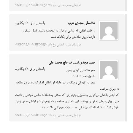
در زمان نصب خطایی رخ داد: <strong> </strong>
غلامعلی مجدی عرب
پاسخی برای %s بگذارید
از اظهار لطفی که تمامی عزیزان به اینجانب داشتند کمال تشکر را
دارم.باآرزوی سلامتی برای یکایک شما.
در زمان نصب خطایی رخ داد: <strong> </strong>
حمید مجدی نسب ف حاج محمد علی
پاسخی برای %s بگذارید
عمو غلامعلی فردی بسیار
دلسوزوبامحبت است.
دردوران کودکی وجنگ برایم حادثه ای اتفاق افتاد که باید برای معالجه
به تهران میرفتم.
که ایشان باکمال بزرگواری ودلسوزی ودردورانی که سختی ومشکلات خاص خودش را داشت
من را برای درمان به تهران بردندوبا این که برای معالجه رفته بودم در کنار ایشان به من بسیار
خوش گذشت..انشاء الله که درزندگی عمر باعزت وپربرکتی داشته باشد
در زمان نصب خطایی رخ داد: <strong> </strong>