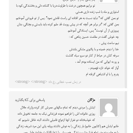
تو برایم همچون درخت با طراوت،دریا با گشاده دلی و بخشندگی،کوه با
استواری و ماه با شب زنده داری هستی.
تو بمن گفتی که:” نباید نسبت به هر افتاده ای راست قامتی نمود”. پس از تو فروتنی آموختم.
بمن گفتی که: “در برابر هر آنچه که در پیش رویت قد علم کرده باید بایستی و بجنگی، بدان
پیروزی از آن توست” پس، ایستادگی آموختم.
چه خوش گفت در مقامت حسین پناهی که :
نیم ساعت پیش ،
خدا را دیدم خمیده و با پالتوی مشکی بلندش
سرفه کنان در حیاط از کنار دو سرو سیاه گذشت
و رو به ایوانی که من ایستاده بودم آمد ،
آواز که خواند تازه فهمیدم ،
پدرم را با او اشتباهی گرفته ام
در زمان نصب خطایی رخ داد: <strong> </strong>
مژگان
پاسخی برای %s بگذارید
ایشان را مردی دیدم که تمام سالهای عمرش کار کرده وازراه حلال
روزی خانواده اش را فراهم نموده فرزندانی نیک به جامعه تخویل داده
که خوشبختانه دو نفراز انها ازدواج فامیلی داشتند البته غافل نشویم که
خانم ایشان هم (کتایون خانم) بار زندگی را به دوش داشتند وپابه پای این مرد شریف زندگی
را به جلو برده ودر تمام فراز ونشیب زندگی همسرش را تنها نگذاشت خداوند طول عمر