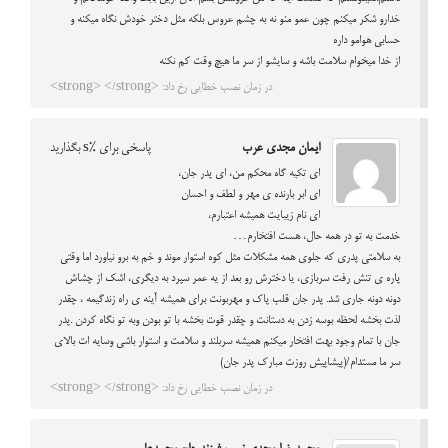
خدارو شکر میکنم چون عمو منو نه به چشم عروس بلکه مثل دختر خودش نگاه میکنه و
حسابی هوامو داره
از خدا میخوام سلامت باشه و سایشو از سر ما هیچ وقت کم نکنه
در زمان نصب خطایی رخ داد: <strong> </strong>
ایمان مجدی عرب
پاسخی برای %s بگذارید
ای تکیه گاه محکم من، ای پدر جان،
ای ابر بارنده ی مهر و لطف و احسان
ای نام زیبایت همیشه اعتبارم،
خدمت به تو در همه حال، هست افتخارم…
به سلامتی پدری که جلوی همه مشکلات مثل کوه استوار موند و خم به برو نیاورد اما وقتی
پاره ی تنش رفت سربازی، یا دخترش رو بعد از یه عمر سپرد به دیگری، اشک از چشاش
دونه دونه جاری شد. پدر جان قلب پاک و مهربونت برای همیشه آینه ی راه زندگیمه ، چقدر
لذت بخشه لحظه بوسه زدن به دستانت و چقدر قوت بخشه با تو بودن وبه تو نگاه کردن .پدر
جان با تمام وجود بهت افتخار میکنم همیشه سربلند و سلامت و استوار باشی وسایه ات بالای
سر ما مستدام/(پیشاپیش روزت مبارک پدر جان)
در زمان نصب خطایی رخ داد: <strong> </strong>