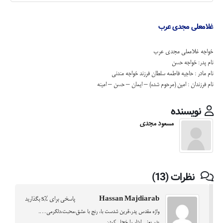
غلامعلی مجدی عرب
خواجه غلامعلی مجدی عرب
نام پدر: خواجه حسن
نام مادر : حاجیه فاطمه سلطان فرزند خواجه مندنی
نام فرزندان : امین (مرحوم شده) – ایمان – حسن – امینه
نویسنده
مسعود مجدی
نظرات (13)
Hassan Majdiarab
پاسخی برای %s بگذارید
واژه مقدس پدر،قرین شدست با، رنج با عشق،محبت،دلگرمی….
پدر یعنی ایثار را خجل کردن.