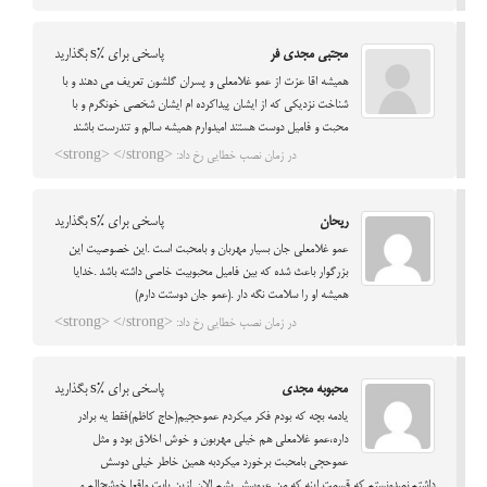
مجتبی مجدی فر
پاسخی برای %s بگذارید
همیشه اقا عزت از عمو غلامعلی و پسران گلشون تعریف می دهند و با
شناخت نزدیکی که از ایشان پیداکرده ام ایشان شخصی خونگرم و با
محبت و فامیل دوست هستند امیدوارم همیشه سالم و تندرست باشند
در زمان نصب خطایی رخ داد: <strong> </strong>
ریحان
پاسخی برای %s بگذارید
عمو غلامعلی جان بسیار مهربان و بامحبت است .این خصوصیت این
بزرگوار باعث شده که بین فامیل محبوبیت خاصی داشته باشد .خدایا
همیشه او را سلامت نگه دار .(عمو جان دوستت دارم)
در زمان نصب خطایی رخ داد: <strong> </strong>
محبوبه مجدی
پاسخی برای %s بگذارید
یادمه بچه که بودم فکر میکردم عموحجیم(حاج کاظم)فقط یه برادر
داره،عمو غلامعلی هم خیلی مهربون و خوش اخلاق بود و مثل
عموحجی بامحبت برخورد میکردبه همین خاطر خیلی دوسش
داشتم.نمیدونستم که قسمت اینه که من عروسش بشم الان ازین بابت واقعا خوشحالم و