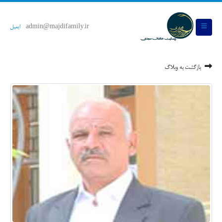
admin@majdifamily.ir
ایمیل
بازگشت به وبلاگ