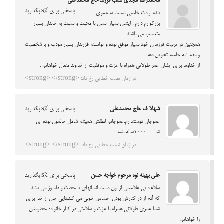
محمدرضا مجدی نسب فرزند حاج محمدعلی
پاسخی برای %s بگذارید
بنده ارادت خاصي نسبت به عموي
بزرگوارم دارم . ايشان بسيار انسان با محبت و نسبت به خاندان بسيار
متعصب مي باشند .
همچنين در تربيت فرزندان خود بسيار موفق بوده و توانسته فزرندان بسيار مودب و با شخصيت
و مفيد ؛به جامعه تحويل دهد.
از خداوند براي ايشان عمر طولاني همراه با عزت و موفقيت از خداوند متعال خواهانم .
در زمان نصب خطایی رخ داد: <strong> </strong>
شهلا ف حاج محمدعلی
پاسخی برای %s بگذارید
عموجان دوستتدارم.عموجانم لطفش همیشه شامل حالمون بوده ای
شاا… 1000ساله بشه.
در زمان نصب خطایی رخ داد: <strong> </strong>
علی بهینه نوه مرحوم خواجه حسن
پاسخی برای %s بگذارید
سلام.دایی غلامعلی از اون دست انسانهای با محبت و دلسوز می باشد
که آدم از در کنارش بودن احساس خوبی می کند.دایی جان از خدا برای
شما عمری طولانی همراه با عزت و سلامتی در کنار خانواده محترمتان
را خواهانم.