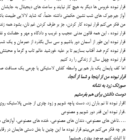
قرار نبوده خروس ها دیگر به هیچ کار نیایند و ساعت های دیجیتال به ‌جایشان 
آواز جیرجیرک های شب نشین حکمتی داشته حتماً، که شاید لالایی طبیعت با
من فکر می‌کنم قرار نبوده کار کردن، جز بر طرف کردن غم نان، بشود همه زند
قرار نبوده ، این همه قانون مدنی عجیب و غریب و دادگاه و مهر و حضانت و
قرار نبوده این طور از آسمان دور باشیم و سی‌ سال بگذرد از عمر‌مان و یک ش
قرار نبوده کرِم ضد آفتاب بسازیم تا بر علیه خورشید عالم تاب و گرما و محبتش
قرار نبوده چهل سال از زندگی را رد کنیم
اما کف پایمان یک بار هم بی واسطه کفش لاستیکی یا چرمی یک مسافت صد 
قرار نبوده من از اینجا و شما از آنجا،
صورتک زرد به نشانه
دوست داشتن برای هم بفرستیم
قرار نبوده تا نم باران زد، دست پاچه شویم و زود چتری از جنس پلاستیک روی سر‌ بگیریم مبادا مثل کلوخ آب شویم!
قرار نبوده این قدر دور شویم و مصنوعی.
ناخن های مصنوعی، دندان های مصنوعی، خنده های مصنوعی، آواز‌های مصنوعی، دغدغه های مصنوعی….
هر چه فكر می‌کنم می‌بینم قرار نبوده ما این چنین با بغل دستی هایمان در رق
تا اثبات کنیم موجود بهتری هستیم!