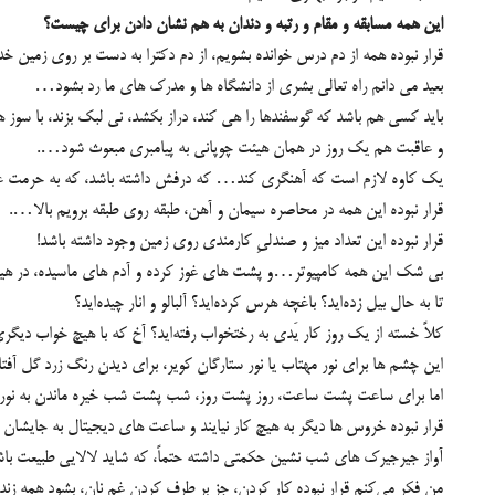
این همه مسابقه و مقام و رتبه و دندان به هم نشان دادن برای چیست؟
قرار نبوده همه از دم درس خوانده بشویم، از دم دکترا به دست بر روی زمین خدا 
بعید می دانم راه تعالی بشری از دانشگاه ها و مدرک های ما رد بشود…
باید کسی هم باشد که گوسفندها را هی کند، دراز بکشد، نی لبک بزند، با سوز ه
و عاقبت هم یک روز در همان هیئت چوپانی به پیامبری مبعوث شود….
یک کاوه لازم است که آهنگری کند… که درفش داشته باشد، که به حرمت عدل
قرار نبوده این ‌همه در محاصره سیمان و آهن، طبقه روی طبقه برویم بالا….
قرار نبوده این تعداد میز و صندلی‌ِ کارمندی روی زمین وجود داشته باشد!
بی شک این همه کامپیوتر…و پشت های غوز کرده و آدم های ماسیده، در 
تا به حال بیل زده‌اید؟ باغچه هرس کرده‌اید؟ آلبالو و انار چیده‌اید؟
کلاً خسته از یک روز کار یَدی به رختخواب رفته‌اید؟ آخ که با هیچ خواب دی
این چشم ها برای نور مهتاب یا نور ستارگان کویر،‌ برای دیدن رنگ زرد گل آفت
اما برای ساعت پشت ساعت، روز پشت روز، شب پشت شب خیره ماندن به نور مهت
قرار نبوده خروس ها دیگر به هیچ کار نیایند و ساعت های دیجیتال به ‌جایشان 
آواز جیرجیرک های شب نشین حکمتی داشته حتماً، که شاید لالایی طبیعت با
من فکر می‌کنم قرار نبوده کار کردن، جز بر طرف کردن غم نان، بشود همه زند