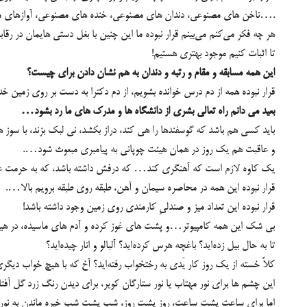
ناخن های مصنوعی، دندان های مصنوعی، خنده های مصنوعی، آواز‌های مصنوعی، دغدغه های مصنوعی….
هر چه فكر می‌کنم می‌بینم قرار نبوده ما این چنین با بغل دستی هایمان در رق
تا اثبات کنیم موجود بهتری هستیم!
این همه مسابقه و مقام و رتبه و دندان به هم نشان دادن برای چیست؟
قرار نبوده همه از دم درس خوانده بشویم، از دم دکترا به دست بر روی زمین خدا 
بعید می دانم راه تعالی بشری از دانشگاه ها و مدرک های ما رد بشود…
باید کسی هم باشد که گوسفندها را هی کند، دراز بکشد، نی لبک بزند، با سوز ه
و عاقبت هم یک روز در همان هیئت چوپانی به پیامبری مبعوث شود….
یک کاوه لازم است که آهنگری کند… که درفش داشته باشد، که به حرمت عدل
قرار نبوده این ‌همه در محاصره سیمان و آهن، طبقه روی طبقه برویم بالا….
قرار نبوده این تعداد میز و صندلی‌ِ کارمندی روی زمین وجود داشته باشد!
بی شک این همه کامپیوتر…و پشت های غوز کرده و آدم های ماسیده، در 
تا به حال بیل زده‌اید؟ باغچه هرس کرده‌اید؟ آلبالو و انار چیده‌اید؟
کلاً خسته از یک روز کار یَدی به رختخواب رفته‌اید؟ آخ که با هیچ خواب دی
این چشم ها برای نور مهتاب یا نور ستارگان کویر،‌ برای دیدن رنگ زرد گل آفت
اما برای ساعت پشت ساعت، روز پشت روز، شب پشت شب خیره ماندن به نور مهت