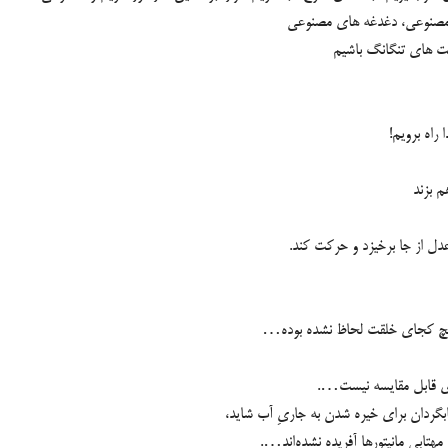
ابت های تنگانگ باشیم
راه برویم!
م بزند
 از جا برخیزد و حرکت کند.
هیچ کجای خلقت لحاظ نشده بوده…
گری قابل مقایسه نیست….
ابگردان برای خیره شدن به جاریِ آب شاید،
ابی مانیتورها آفریده نشده‌اند….