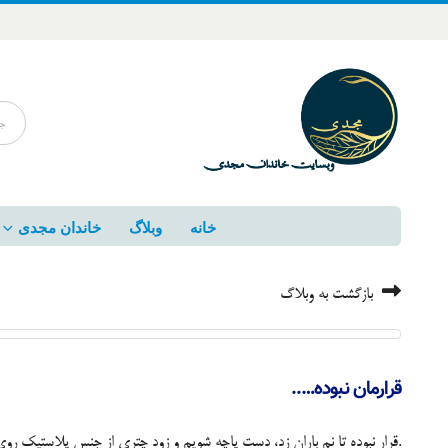
خانه
وبلاگ
خاندان مجدی
بازگشت به وبلاگ
قرارمان نبوده…..
قرار نبوده تا نم باران زد، دست پاچه شویم و زود چتری از جنس پلاستیک روی سر‌ بگیریم مبادا مثل کلوخ آب شویم! قرار نبوده این قدر دور شویم و مصنوعی.