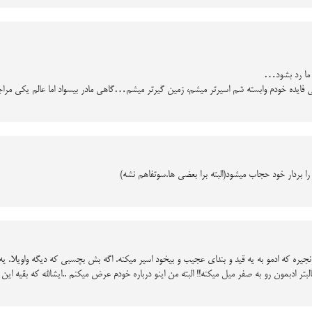
ی ما رد بشود…
 فایده خودم وابسته شم اسیرتر میشم، زمین گیرتر میشم…گاهی مادر بیسواد اما عالم یکی مر
 بردار خود حجاب میشود(البته برا بعضی ها.سوتفاهم نشه)
که کلا فقط یه زنجیره که ادمو به یه قید و بندای عجیب و بیخود اسیر میکنه. اگه بش بچسبی که دیگه وا
ادبمون رو به صفر میل میکنه!! البته من اینو درباره خودم عرض میکنم ..ایشالله که بقیه این