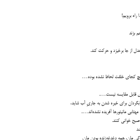
راه برویم!
م بزند
 از جا برخیزد و حرکت کند.
هیچ کجای خلقت لحاظ نشده بوده…
گری قابل مقایسه نیست….
ابگردان برای خیره شدن به جاریِ آب شاید،
ابی مانیتورها آفریده نشده‌اند….
صبح خوانی کنند.
شد
گی مان، همه دغدغه‌زنده بودن مان.