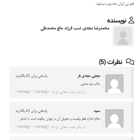
قلم نی ایران محسوب میشود.
نویسنده
محمدرضا مجدی نسب فرزند حاج محمدعلی
نظرات (5)
مجتبی مجدی فر
پاسخی برای %s بگذارید
جالب بود ممنون.
در زمان نصب خطایی رخ داد: <strong> </strong>
سعید
پاسخی برای %s بگذارید
سلام اندازه قطر وقیمت و تحویل آن در تهران چگونه است. با تشکر
در زمان نصب خطایی رخ داد: <strong> </strong>