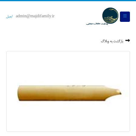
admin@majdifamily.ir
ایمیل
بازگشت به وبلاگ