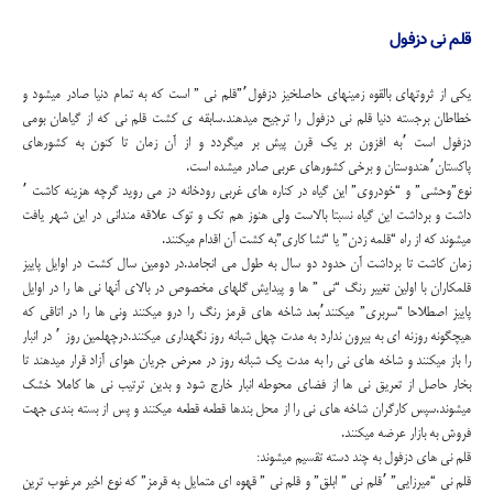
قلم نی دزفول
یکی از ثروتهای بالقوه زمینهای حاصلخیز دزفول٬”قلم نی ” است که به تمام دنیا صادر میشود و
خطاطان برجسته دنیا قلم نی دزفول را ترجیح میدهند.سابقه ی کشت قلم نی که از گیاهان بومی
دزفول است ٬به افزون بر یک قرن پیش بر میگردد و از آن زمان تا کنون به کشورهای
پاکستان٬هندوستان و برخی کشورهای عربی صادر میشده است.
نوع”وحشی” و “خودروی” این گیاه در کناره های غربی رودخانه دز می روید گرچه هزینه کاشت ٬
داشت و برداشت این گیاه نسبتا بالاست ولی هنوز هم تک و توک علاقه مندانی در این شهر یافت
میشوند که از راه “قلمه زدن” یا “نشا کاری”به کشت آن اقدام میکنند.
زمان کاشت تا برداشت آن حدود دو سال به طول می انجامد.در دومین سال کشت در اوایل پاییز
قلمکاران با اولین تغییر رنگ “نی ” ها و پیدایش گلهای مخصوص در بالای آنها نی ها را در اوایل
پاییز اصطلاحا “سربری” میکنند٬بعد شاخه های قرمز رنگ را درو میکنند ونی ها را در اتاقی که
هیچگونه روزنه ای به بیرون ندارد به مدت چهل شبانه روز نگهداری میکنند.درچهلمین روز ٬ در انبار
را باز میکنند و شاخه های نی را به مدت یک شبانه روز در معرض جریان هوای آزاد قرار میدهند تا
بخار حاصل از تعریق نی ها از فضای محوطه انبار خارج شود و بدین ترتیب نی ها کاملا خشک
میشوند.سپس کارگران شاخه های نی را از محل بندها قطعه قطعه میکنند و پس از بسته بندی جهت
فروش به بازار عرضه میکنند.
قلم نی های دزفول به چند دسته تقسیم میشوند:
قلم نی “میرزایی” ٬قلم نی ” ابلق” و قلم نی ” قهوه ای متمایل به قرمز” که نوع اخیر مرغوب ترین