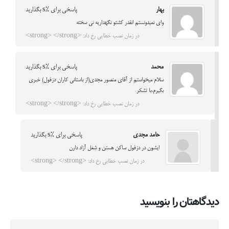
بهار
پاسخی برای %s بگذارید
وای نمیدونستم انقدر کشتو نگهداریه نی سخته
در زمان نصب خطایی رخ داد: <strong> </strong>
محمد
پاسخی برای %s بگذارید
سلام میخواستم از آقای منصور مجدی(از باستانی کاران دزفول) خبری
بگیرم،با تشکر
در زمان نصب خطایی رخ داد: <strong> </strong>
حامد مجدی
پاسخی برای %s بگذارید
ایشون در دزفول ساکن هستن و شغل آزاد دارن
در زمان نصب خطایی رخ داد: <strong> </strong>
دیدگاهتان را بنویسید