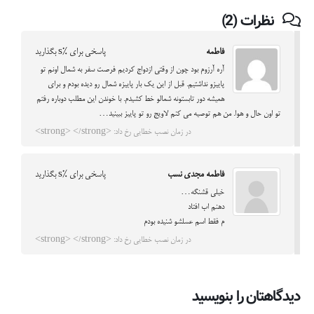
نظرات (2)
فاطمه
پاسخی برای %s بگذارید
آره آرزوم بود چون از وقتی ازدواج کردیم فرصت سفر به شمال اونم تو
پاییزو نداشتیم. قبل از این یک بار پاییزه شمال رو دیده بودم و برای
همیشه دور تابستونه شمالو خط کشیدم. با خوندن این مطلب دوباره رفتم
تو اون حال و هوا. من هم توصیه می کنم لاویج رو تو پاییز ببینید…
در زمان نصب خطایی رخ داد: <strong> </strong>
فاطمه مجدی نسب
پاسخی برای %s بگذارید
خیلی قشنگه…
دهنم اب افتاد
م فقط اسم عسلشو شنیده بودم
در زمان نصب خطایی رخ داد: <strong> </strong>
دیدگاهتان را بنویسید