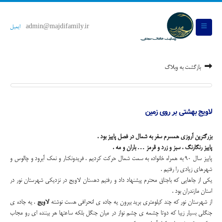
admin@majdifamily.ir
ایمیل
بازگشت به وبلاگ
لاویج بهشتی بر روی زمین
بزرگترین آروزی همسرم سفر به شمال در فصل پاییز بود .
پاییز رنگارنگ . سبز و زرد و قرمز … باران و مه .
پاییز سال 90 به همراه خانواده به سمت شمال حرکت کردیم . فریدونکنار و نمک آبرود و چالوس و
شهرهای زیادی را رفتیم .
یکی از جاهایی که باجناق محترم پیشنهاد داد و رفتیم دهستان لاویج در نزدیکی شهرستان نور در
استان مازندران بود .
از شهرستان نور که چند کیلومتری برید بیرون یه جاده ی انحرافی هست نوشته
لاویج
. یه جاده ی
جنگلی بسیار زیبا که دوتا چشمه ی چشم نواز در میان جنگل بلکه ساعتها هر بیننده ای رو مجاب