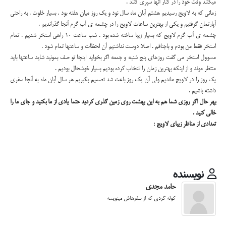
میکنند وقت خود را در کنار آنها سپری کنند .
زمانی که به لاویج رسیدیم هشتم آبان ماه سال نود و یک روز میان هفته بود . بسیار خلوت . به راحتی
آپارتمان گرفتیم و یکی از بهترین ساعات لاویج را در چشمه ی آب گرم آنجا گذراندیم .
چشمه ی آب گرم لاویج که بسیار زیبا ساخته شده بود . شب ساعت 10 راهی استخر شدیم . تمام
استخر فقط من بودم و باجناقم . اصلا دوست نداشتیم آن لحظات و ساعتها تمام شود .
مسوول استخر می گفت روزهای پنج شنبه و جمعه اگر بخواید اینجا تو صف بمونید شاید ساعتها باید
منتظر موند و از اینکه بهترین زمان را انتخاب کرده بودیم بسیار خوشحال بودیم .
یک روز را در لاویج ماندیم ولی آن یک روز باعث شد تصمیم بگیریم هر سال آبان ماه به آنجا سفری
داشته باشیم .
بهر حال اگر روزی شما هم به این بهشت روی زمین گذری کردید حتما یادی از ما بکنید و جای ما را
خالی کنید .
تعدادی از مناظر زیبای لاویج :
نویسنده
حامد مجدی
کوله گردی که از سفرهاش مینویسه