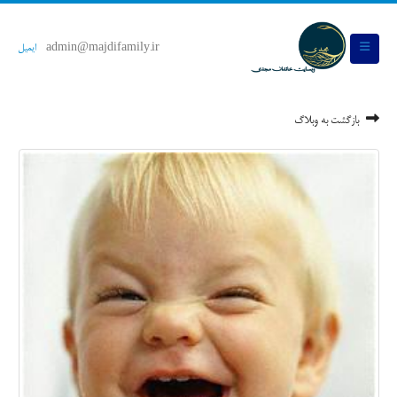
admin@majdifamily.ir
ایمیل
بازگشت به وبلاگ