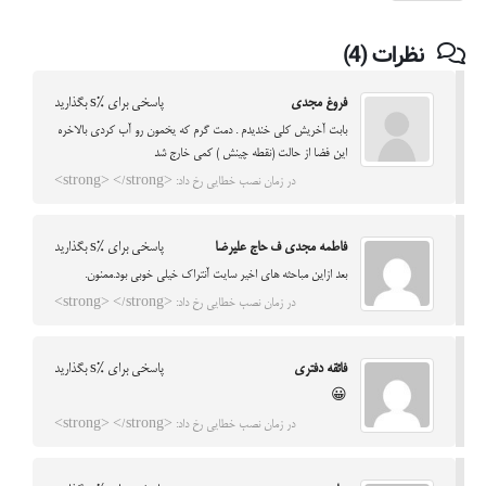
نظرات (4)
فروغ مجدی
پاسخی برای %s بگذارید
بابت آخریش کلی خندیدم . دمت گرم که یخمون رو آب کردی بالاخره
این فضا از حالت (نقطه چینش ) کمی خارج شد
در زمان نصب خطایی رخ داد: <strong> </strong>
فاطمه مجدي ف حاج عليرضا
پاسخی برای %s بگذارید
بعد ازاين مباحثه هاي اخير سايت آنتراك خيلي خوبي بود.ممنون.
در زمان نصب خطایی رخ داد: <strong> </strong>
فائقه دفتری
پاسخی برای %s بگذارید
😀
در زمان نصب خطایی رخ داد: <strong> </strong>