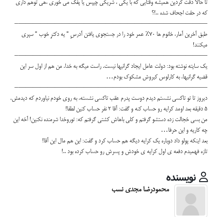
تا حالا دقت كردين هميشه وقتايي كه با يكي ، شريكي چيپس يا پفك مي خوري ،هي توهم داري
كه در حقت اجحاف شده ..!؟
——————————————————————————–
طبق آخرين آمار، خانوم ها ۷۰٪ عمر خود را در جستجوي يافتن آدرسِ ” يه دكترِ خوب ” سپري
ميكنند!
——————————————————————————–
يك سايته نوشته بود: دولت عامل ايجاد گرانيها نيست. راست ميگه به خدا. من هم از اول سر اين
قضيه گرانيها، به كارلوس كيروش مشكوك بودم…
——————————————————————————–
ديروز تا تو تاكسي نشستم ديدم دوست پدرم عقب تاكسي نشسته، به روي خودم نياوردم كه ديدمش.
5 دقيقه بعد اومد كرايه رو حساب كنه و گفت: آقا 2 نفر حساب كنين لطفا!
من بسي خجالت زده دستشو گرفتم و كلي باهاش كشتي گرفتم كه: توروخدا شرمنده نكنين! آخه اين
چه كاريه و اين حرفا…
بعد اينكه پولو داد دوباره يك كرايه ديگه هم حساب كرد و گفت: اين هم مال اين آقا!
تازه فهميدم دفعه ي اول كرايه ي خودش و پسرش رو حساب كرده بود ..!
نویسنده
محمودرضا مجدی نسب