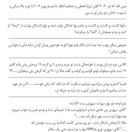
يعني انقد كه تو 20:30 گفتن اروپا قحطي و بدبختيه انتظار داشتم تو يورو 2012 با توپ پلاستيكي و
شــورت مامان دوز بيان تو زمــين
——————————————————————————–
سالها گذشت و گذشت و گذشت و سانديسها كماكان توليد شدند و توليدكنندگان نوشتند از “اينجا” باز
كنيد و مردم همچنان از “آنجا” باز ميكردند!
——————————————————————————–
همچين ميگن چوب خدا صدا نداره انگار بقيه چوبا اكو به خودشون وصل كردن ترانه هاي درخواستي
پخش ميكنن !
——————————————————————————–
كلاس دوم دبستان بودم. با خوشحالي دست تو نمرم بردم و 9 رو كردم 19 بردمش پيش بابام گفتم
19 شدم جايزه ميخوام..اونم گوشم رو گرفت و گفت حالا برا 91 ای كه گرفتي چي ميخواي….؟!!
——————————————————————————–
قديما لامپارو روشن ميزاشتيم ميرفتيم مسافرت كه دزد فك كنه يكي خونست … الان هر جوره
حساب ميكنيم لامپارو خاموش كنيم و دزد بزنه به صرفه تره
——————————————————————————–
يارو اومده تو پيج سهراب سپهري پست گذاشته:
“آقاي سپهري من عاشق شما و شعراتونم شب ها با شعرهاي شما و چشم خيس به خواب ميروم،
چشمهارا بايد شست جور ديگر بايد ديد…”
حالا تا اينجاش اشكال نداره ، دو روز بعدش كامنت گذاشته زير پست خودش كه:
…” آقاي سپهري تورو خدااااااااااا جواب مرا بدهيد حتي يك سلام