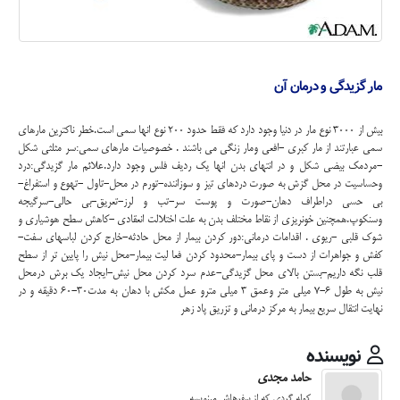
مار گزیدگی و درمان آن
بیش از 3000 نوع مار در دنیا وجود دارد که فقط حدود 200 نوع انها سمی است.خطر ناکترین مارهای
سمی عبارتند از مار کبری -افعی ومار زنگی می باشند . خصوصیات مارهای سمی:سر مثلثی شکل
-مردمک بیضی شکل و در انتهای بدن انها یک ردیف فلس وجود دارد.علائم مار گزیدگی:درد
وحساسیت در محل گزش به صورت دردهای تیز و سوزاننده-تورم در محل-تاول -تهوع و استفراغ-
بی حسی دراطراف دهان-صورت و پوست سر-تب و لرز-تعریق-بی حالی-سرگیجه
وسنکوپ.همچنین خونریزی از نقاط مختلف بدن به علت اختلالت انعقادی -کاهش سطح هوشیاری و
شوک قلبی -ریوی . اقدامات درمانی:دور کردن بیمار از محل حادثه-خارج کردن لباسهای سفت-
کفش و جواهرات از دست و پای بیمار-محدود کردن فعا لیت بیمار-محل نیش را پایین تر از سطح
قلب نگه داریم-بستن بالای محل گزیدگی-عدم سرد کردن محل نیش-ایجاد یک برش درمحل
نیش به طول 6-7 میلی متر وعمق 3 میلی مترو عمل مکش با دهان به مدت30-60 دقیقه و در
نهایت انتقال سریع بیمار به مرکز درمانی و تزریق پاد زهر
نویسنده
حامد مجدی
کوله گردی که از سفرهاش مینویسه