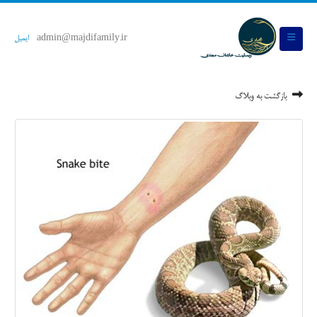
admin@majdifamily.ir
ایمیل
بازگشت به وبلاگ