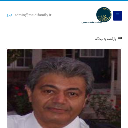
admin@majdifamily.ir
ایمیل
بازگشت به وبلاگ