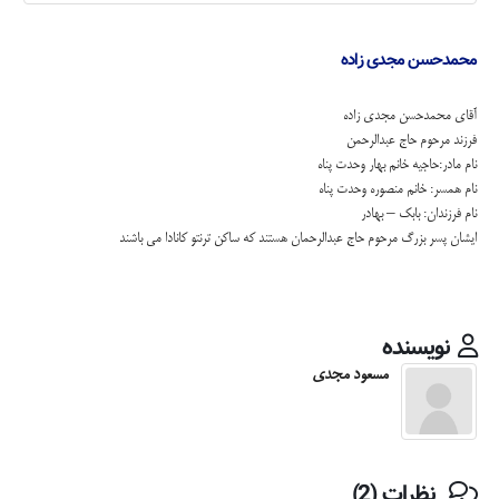
محمدحسن مجدی زاده
آقای محمدحسن مجدی زاده
فرزند مرحوم حاج عبدالرحمن
نام مادر:حاجیه خانم بهار وحدت پناه
نام همسر: خانم منصوره وحدت پناه
نام فرزندان: بابک – بهادر
ایشان پسر بزرگ مرحوم حاج عبدالرحمان هستند که ساکن ترنتو کانادا می باشند
نویسنده
مسعود مجدی
نظرات (2)