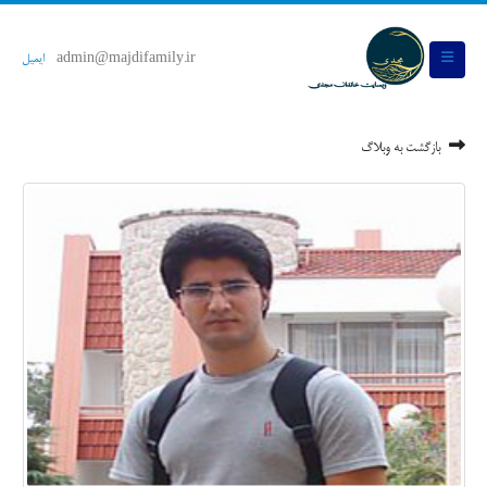
admin@majdifamily.ir
ایمیل
بازگشت به وبلاگ