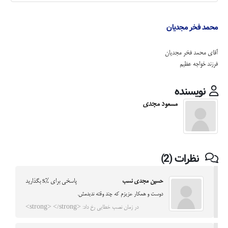
محمد فخر مجدیان
آقای محمد فخر مجدیان
فرزند خواجه عظیم
نویسنده
مسعود مجدی
نظرات (2)
حسین مجدی نسب
پاسخی برای %s بگذارید
دوست و همکار عزیزم که چند وقته ندیدمش.
در زمان نصب خطایی رخ داد: <strong> </strong>