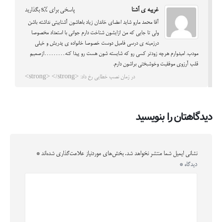
غریبه ی آشنا
پاسخی برای %s بگذارید
آقا محمد مارو شاید اعضای خاندان زیاد باهاشون آشناییتی نداشته باشن
ولی تا جایی که من ازایشون شناخت دارم جوانی با استعداد مخصوصا
درزمینه ی درسی فامیل دوست خصوصا خانواده ی پدریش و خیلی
مودب. امیدوارم هرچه زودتر کسی رو که شایسته شون هست رو پیدا کنه………ازصمیم
قلب آرزوی موفقیت وخوشبختی براشون دارم.
در زمان نصب خطایی رخ داد: <strong> </strong>
دیدگاهتان را بنویسید
نشانی ایمیل شما منتشر نخواهد شد.
بخش‌های موردنیاز علامت‌گذاری شده‌اند
*
دیدگاه
*