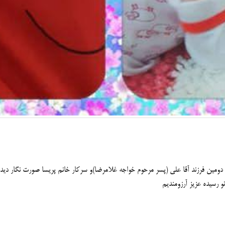
ر تاریخ ۱۰ تیر ۹۹ محمد یزدان مجدی نسب دومین فرزند آقا علی (پسر مرحوم خواجه غلامرضا)و سرکار خانم پ
و رسیده عزیز آرزومندیم