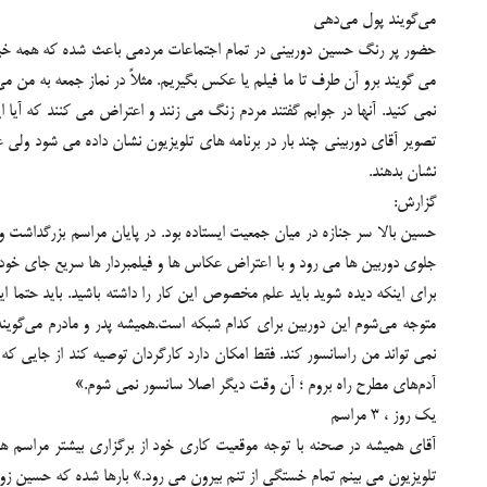
می‌گویند پول می‌دهی
حضور پر رنگ حسین دوربینی در تمام اجتماعات مردمی باعث شده که همه خبرنگار
می گویند برو آن طرف تا ما فیلم یا عکس بگیریم. مثلاً در نماز جمعه به من م
نمی کنید. آنها در جوابم گفتند مردم زنگ می زنند و اعتراض می کنند که آی
تصویر آقای دوربینی چند بار در برنامه های تلویزیون نشان داده می شود ول
نشان بدهند.
گزارش:
حسین بالا سر جنازه در میان جمعیت ایستاده بود. در پایان مراسم بزرگداشت
جلوی دوربین ها می رود و با اعتراض عکاس ها و فیلمبردار ها سریع جای خود
برای اینکه دیده شوید باید علم مخصوص این کار را داشته باشید. باید حتما ای
متوجه می‌شوم این دوربین برای کدام شبکه است.همیشه پدر و مادرم می‌گوین
نمی تواند من راسانسور کند. فقط امکان دارد کارگردان توصیه کند از جایی 
آدم‌های مطرح راه بروم ؛ آن وقت دیگر اصلا سانسور نمی شوم.»
یک روز ، 3 مراسم
آقای همیشه در صحنه با توجه موقعیت کاری خود از برگزاری بیشتر مراسم ها 
تلویزیون می بینم تمام خستگی از تنم بیرون می رود.» بارها شده که حسین زو