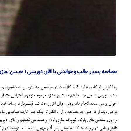
مصاحبه بسیار جالب و خواندنی با اقای دوربینی ( حسین نمازی
پیدا کردن او کاری ندارد. فقط کافیست در مراسمی چند دوربین به فیلمبردار
چشم دوربین ها می برد. ما هم در تشیع جنازه مرحوم منوچهر احترامی منتظر دی
احوال پرسی ساده انجام داد. وقتی خیال اش راحت شد فیلمبردارها بساط خود ر
در می رود. از ما اصرار به مصاحبه و از او انکار تا اینکه ابتدا کارت شناسا
بر روی صندلی های پارک کوچک جلوی تالار وحدت می نشینیم و آقای دوربینی 
ظاهر زیبایی دارم و نه مدرک تحصیلی پس آدم مهمی نشدم . اما دوست دارم که 