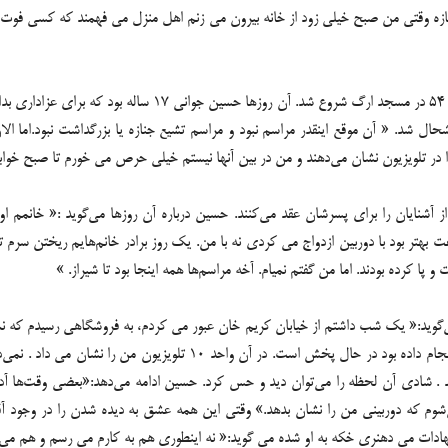
آن طور که خود حسین به یاد دارد،همه چیز از مراسم عزاداری روز
شد. « آن موقع اینقدر مراسم نبود و مراسم تشیع جنازه یا بزرگداشت نبود.اما الان آ
 را در تلویزیون نشان می‌دهند و من در بین آنها نیستم خیلی حرص می خورم تا صبح خواب
 آشنایان را برای پسرشان عقد می‌کنند. حسین درباره آن روز‌ها می‌گوید :« خانمم 
تر بود با دوربین ازدواج می کردی نه با من. یک روز برادر خانم‌هایم ریختن سرم تا 
ا کرده بودند. اما من گفتم نمیام. آخه مراسم‌ها همه اینجا بود تا شیراز. »
هم چیده شده بود، ناگهان دیدم مصاحبه ای که گزارشگر صدا و سیما، با من ا
. شادی آن لحظه را می‌توان دید و حس کرد. حسین ادامه می‌دهد:«بعضی وقت‌ها آدم 
‌‌شوم که دوربینی من را نشان بدهد.» وقتی این همه عشق به دیده شدن را در وجود آقا
ادات می دهنری خکه به او شده می گوید:« نه اینطوری هم به کارم می رسم و هم می ت