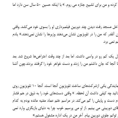
تا ساعت 12 شب بیدار می مانم تا در حالت های مختلف خودم را تماشا کنم. تازه وقتی من صبح خیلی زود از خانه بیرون می زنم اهل منزل می فهمند که کسی فوت کرده و من برای تشییع جنازه می روم. » با اینکه حسین 50 سال سن دارد اما
 تاسوعا سال 54 در مسجد ارگ شروع شد. آن روزها حسین جوانی 17 ساله بود که برای عزاداری بداخل مسجد رفت دیدن چند دوربین فیلمبرداری او را بسوی خود می‌کشد. وقتی
نقدر که من را در تلویزیون نشان می‌دهند وزیرها را نشان نمی‌دهند.» یادم
م نمی برد.
اول یک کم رو در واسی داشت. اما بعد از چند وقت اعتراض‌ها شروع شد. بعد
آنجا که جان داشتم من را زدند و دست خواهر خود را گرفتند بردند.چون آشنا
صحبت‌های حسین تازه گل انداخته است و او از شیرین ترین لحظه عمرش می‌گوید:« یک شب داشتم از خیابان کریم خان عبور می کردم، به فروشگاهی رسیدم که نمایندگی یکی ازشرکت‌های ساخت تلویزیون آنجا است. آنجا 10 تلویزیون روی
نجام داده بود در حال پخش است. در آن واحد 10 تلویزیون من را نشان می داد . نمی‌دانید چه کیفی داشت آن لحظه. » وقتی دست‌های خود را به ذوق در هم فشار
دست و پایش را گم می‌کند. در مراسم ختم عماد مغنیه مانده بودم به کدام
ی دوربینی می بینیم .از او می پرسیم خوب چرا به دنیای بازیگری وارد نمی
وانم جلوی دوربین بیام. آخر من در یک اداره مشغول هستم.»