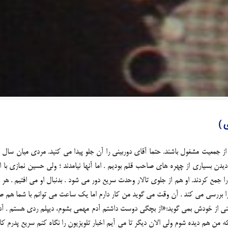
 )
ی از جمعیت مشغول باشند. حتما آقای دوربینی را آن جلو پیدا می کنید. مردی میان سا
دن بسیاری از چهره های صاحب قلم بودیم . اما آنها نیامدند ؛ ولی حسین نمازی با اینک
ا جمع کردند. او هم از جلوی تالار وحدت سریع دور می شود . بدنبال او می افتیم . 
یی ما را بررسی می کند . آن وقت می گوید من کار دارم اما یک ساعت می توانم با شما هم
از خودش بمی گوید:«از بچگی دوست داشتم آدم مهمی بشوم، دیپلم ردی هستم . آدم ک
من هم دیده شوم ولی الان دیگر تا می آیم اخبار تلویزیون را نگاه کنم سریع پدرم ک