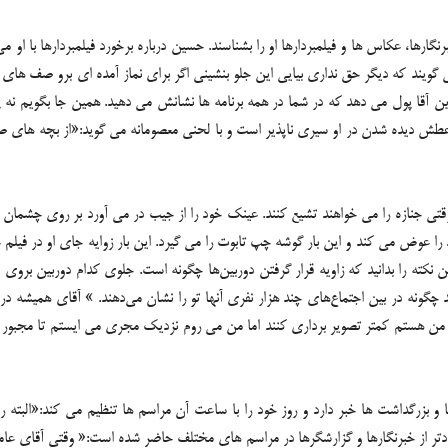
ها، عکاس ها و فیلمبردارها او را بشناسند. حسین درباره برخورد فیلمبردارها با او می
ی گویند که دیگر حق نداری بیایی این جلو بنشینی اگر برای نماز آمده ای برو صف های 
ا این آقا پول می دهد که در شما در همه برنامه ها نشانش می دهید. همین جا بگویم ن
ی عطش دیده شدن در او سیری ناپذیر است و با لحنی معصومانه می گوید:«از بچه های ص
 وقتی جنازه را می خواهند تشیع کنند. عینک خود را از جیب در می آورد بر روی چشما
 را عوض می کند و این بار گوشه چپ تابوت را می گیرد. این بار زوایه جای او در فیل
ن نکته را بدانید که زاویه قرار گرفتن دوربین‌ها چگونه است. جلوی کدام دوربین بروی
د چگونه در بین اجتماع‌های چند هزار نفری آنها تو را نشان می‌دهند. » آقای همی
که من هستم کمتر تصویر برداری کنند اما من می روم نزدیک مجری می ایستم تا مجبور ب
و بزرگداشت ها خبر دارد و روز خود را با ساعت آن مراسم ها تنظیم می کند:«البته ر
دتر از خبرنگارها و گزارشگرها در مراسم های مختلف حاضر شده است:« وقتی آقای عامری،