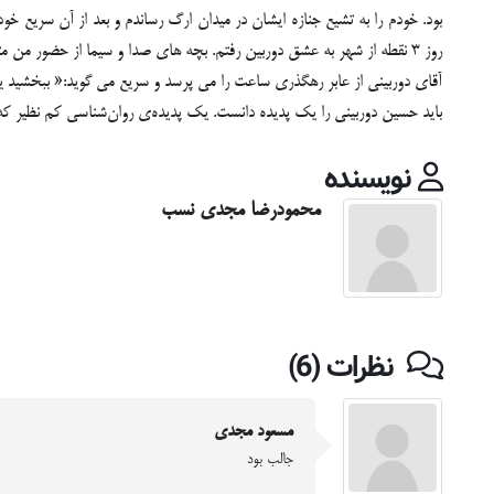
بود. خودم را به تشیع جنازه ایشان در میدان ارگ رساندم و بعد از آن سریع خود
روز 3 نقطه از شهر به عشق دوربین رفتم. بچه های صدا و سیما از حضور من متحیر شده بودند.»
آقای دوربینی از عابر رهگذری ساعت را می پرسد و سریع می گوید:« ببخشید 
باید حسين دوربينی را يك پديده دانست. يك پديده‌ی روان‌شناسی كم نظير كه 
نویسنده
محمودرضا مجدی نسب
نظرات (6)
مسعود مجدی
جالب بود