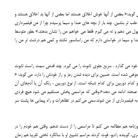
 گوید:« بعضی از آنها خوش اخلاق هستند اما بعضی از آنها بد اخلاق هستند و
عقب تر بنشین. چند بار از بچه های صدا و سیما پرسیدم چرا از من فیلمبرداری
ه پول می دهم و نه می گیرم فقط می خواهم من را نشان بدهند.» بطور متوسط
دا و سیما در خواستی دارم که من راسانسور نکنند و کمی هم درشت تر من را
ن خود می گذارد . سریع جلوی تابوت را می گیرد. چند قدمی سمت راست تابوت
م عوض شده است. حسین برای دیده شدن رمز و راز خودش را دارد. می گوید: «
 و کدام دوربین برای کدام شبکه است. از نوع دوربین ، رنگ آن یا آدم‌های آن
شه در صحنه ادامه می دهد:«.وقتی که مراسمی پخش مستقیم می شود هیچ فردی
ه فیلمبرداری از من شوند.سعی می‌کنم در تظاهرات و راه پیمایی ها پشت سر
وزنامه هم مطالعه می کنم تا مراسمی را از دست ندهم. وقتی هم خودم را در
 گوینده رادیو، فوت کردند مراسم تشییع او با سالگرد تختی تقریبا هم زمان