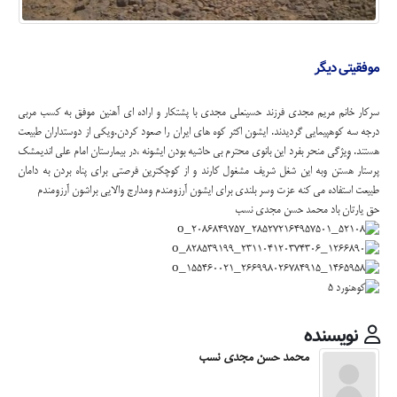
موفقیتی دیگر
سرکار خانم مریم مجدی فرزند حسینعلی مجدی با پشتکار و اراده ای آهنین موفق به کسب مربی
درجه سه کوهپیمایی گردیدند. ایشون اکثر کوه های ایران را صعود کردن.ویکی از دوستداران طبیعت
هستند. وِیژگی منحر بفرد این بانوی محترم بی حاشیه بودن ایشونه ،در بیمارستان امام علی اندیمشک
پرستار هستن وبه این شغل شریف مشغول کارند و از کوچکترین فرصتی برای پناه بردن به دامان
طبیعت استفاده می کنه عزت وسر بلندی برای ایشون آرزومندم ومدارج والایی براشون آرزومندم
حق یارتان باد محمد حسن مجدی نسب
نویسنده
محمد حسن مجدی نسب