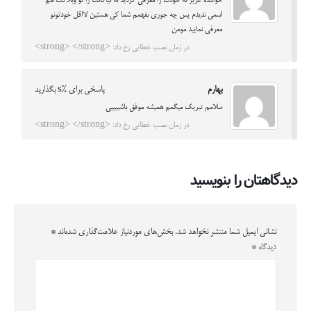
خواننده عزیز نه خودت را معرفی کردید نه نیاکانت را تو وبلاگت هم
اسمی ندیدم پس چه جوری بفهمم شما کی هستین لااقل خودتونو
معرفی نمایید مومن
در زمان نصب خطایی رخ داد: <strong> </strong>
بهارم
پاسخی برای %s بگذارید
سلامم تبریک میگمم همیشه موفق باشییییی
در زمان نصب خطایی رخ داد: <strong> </strong>
دیدگاهتان را بنویسید
نشانی ایمیل شما منتشر نخواهد شد.
بخش‌های موردنیاز علامت‌گذاری شده‌اند
*
دیدگاه
*