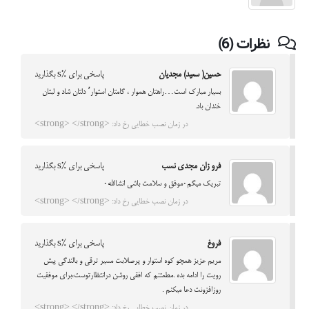
نظرات (6)
حسین( سعید) مجدیان
پاسخی برای %s بگذارید
بسیار مبارک است…راهتان هموار ، گامتان استوار٬ دلتان شاد و لبتان
خندان باد.
در زمان نصب خطایی رخ داد: <strong> </strong>
فرو زان مجدی نسب
پاسخی برای %s بگذارید
تبریک میگم۰موفق و سلامت باشی انشاالله۰
در زمان نصب خطایی رخ داد: <strong> </strong>
فروغ
پاسخی برای %s بگذارید
مریم عزیز همچو کوه استوار و پرصلابت مسیر ترقی و بالندگی پیش
رویت را ادامه بده .مطمئنم که افقی روشن درانتظارتوست،برای موفقیت
روزافزونت دعا میکنم .
در زمان نصب خطایی رخ داد: <strong> </strong>