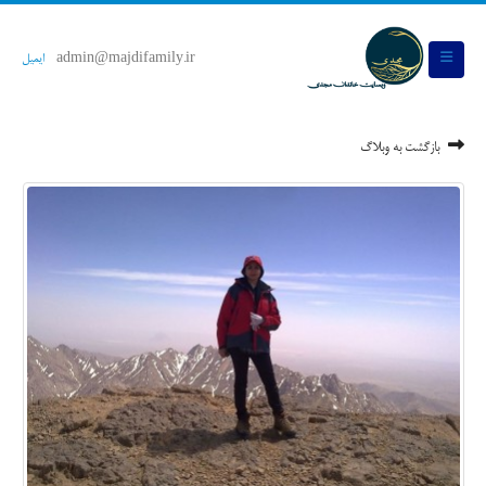
admin@majdifamily.ir
ایمیل
بازگشت به وبلاگ