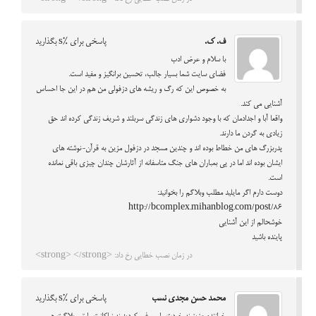
ف. ک.
پاسخی برای %s بگذارید
با سلام و عرض ادب
فضای سایت شما بسیار جالب، تحسین برانگیز و مفید است.
به خصوص این که رگ و ریشه های دزفولی من هم در این جا احساس
آشنایی می کند.
واقعا آبا و اجدادمان که با وجود دشواری های زندگی سربلند و شریف زندگی کرده اند حق
زیادی به گردن ما دارند.
پدربزرگ های من خطاط بوده اند و چندین مسجد در دزفول مزین به قرآن-نوشته های
ایشان بوده اند اما در پی بمباران های جنگ متاسفانه از آثارشان چندان چیزی باقی نمانده
است.
دوست دارم اگر مایلید مطلب وبلاگم را بخوانید:
http://bcomplex.mihanblog.com/post/86
خوشحالم از این آشنایی
پاینده باشید
در زمان نصب خطایی رخ داد: <strong> </strong>
محمد حسن مجدی نسب
پاسخی برای %s بگذارید