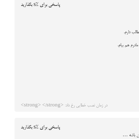
پاسخی برای %s بگذارید
الب دارم.
در زمان نصب خطایی رخ داد: <strong> </strong>
پاسخی برای %s بگذارید
ون باشه …