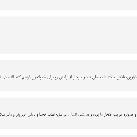
 فراوون، تلاش میکنه تا محیطی شاد و سرشار از آرامش رو برای خانوادمون فراهم کنه. آقا هادی ا
مواره موجب افتخار ما بوده و هستند . انشا ا.. در سایه لطف خخدا و دعای خیر پدر و مادر سلام