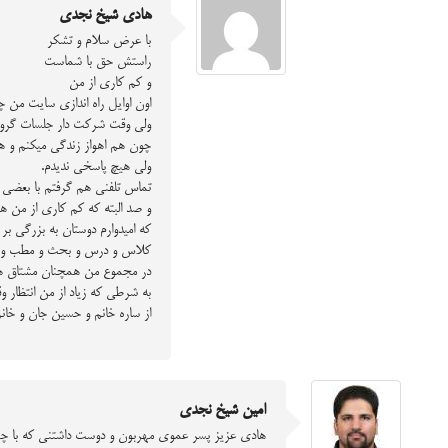
هادی شیخ نجدی
با عرض سلام و تشکر
راستش حق با شماست
و کم کاری از من
اون اوایل راه اندازی سایت من 
ولی وقت شرکت دار جلسات گروهی
چون هم اهواز زندگی میکنم و هم مشغله کاری اجازه نمیده زودتر از 
ولی هیچ پاسخی ندیدم.
تماس تلفنی هم گرفتم با بعضی 
و صد البته که کم کاری از من 
که امیدوارم دوستان به بزرگی بر
کلاس و درس و بحث و مطب و مدر
در مجموع من همچنان مشتاق ه
به شرطی که زیاد از من انتظار وق
از ساره خانم و حسین جان و خان
امین شیخ نجدی
هادی عزیز پسر عموی مهربون و دوست داشتنی که با چهر