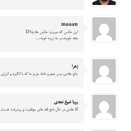
maaan
اين عكس كه ميبينيد عكس هاديه!:D
بچه خوبيه.سر به زيره خوبه…
زهرا
حاج هادی، پسر عمو و داماد عزیز ما که با انگیزه و انرژی
رویا شیخ نجدی
آقا هادی در حال فتح قله های موفقیت و پیشرفت هستند و ه