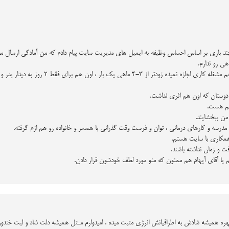
چند باری بر اساس احساس وظیفه به ایمیل های مدیریت سایت پیام دادم که من آمادگی ارسال مط
 رو ندارم.
3-4 ماهی یک بار ، اون هم برای فقط 2 روز به دیدار پدر و مادرم هم بیام.
دوستان که اون هم اثری نداشت.
هم هست.
 من ببخشایند.
سه و کارهای درمانی ، توان و فرست وقت گذرانی با همسر و خانواده رو هم ازم گرفته.
مکاری با سایت هستم.
ت و زمان نداشته باشند.
م یا آقای آیهام هم ممنون که منو مورد لطف خودشون قرار دادن.
ه همیشه شادش به اطرافیانش انرژی مثبت میده . امیدوارم مـثل همیشه دلت شاد و لبت خند