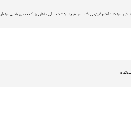
ستیم امیدکه شاهدموفقیتهای افتخارامیزهرچه بیشترشمابرای خاندان بزرگ مجدی باشیم.امیدوار
ه‌اند
*