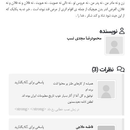
زن و نه مادر من ، نه پدر من ، نه عروس تو ، نه دائی نه عمویت ، نه هبویت ، نه فلان و نه فلان و نه
فلان. الغرض اندر بدن هیچیک از جمله ی اقوام اثری از مرض قند نبوده است ، خبر ده به یکایک که
از این حیث شود شاد و کند شکر ، خدا را .
نویسنده
محمودرضا مجدی نسب
نظرات (3)
پاسخی برای %s بگذارید
همیشه از کارهای طنز پر محتوا لذت
برده ام.
توفیق و گل آغا از آثار بسیار خوب تاریخ مطبوعات ایران بوده اند.
لطفن ادامه دهید.ممنون
در زمان نصب خطایی رخ داد: <strong> </strong>
فاطمه حلاجی
پاسخی برای %s بگذارید