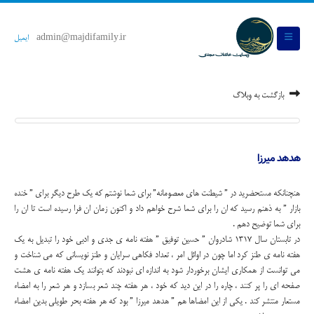
admin@majdifamily.ir
ایمیل
بازگشت به وبلاگ
هدهد میرزا
هنچنانکه مستحضرید در ” شیطنت های معصومانه” برای شما نوشتم که یک طرح دیگر برای ” خنده
بازار ” به ذهنم رسید که ان را برای شما شرح خواهم داد و اکنون زمان ان فرا رسیده است تا ان را
برای شما توضیح دهم .
در تابستان سال 1317 شادروان ” حسین توفیق ” هفته نامه ی جدی و ادبی خود را تبدیل به یک
هفته نامه ی طنز کرد اما چون در اوائل امر ، تعداد فکاهی سرایان و طنز نویسانی که می شناخت و
می توانست از همکاری ایشان برخوردار شود به اندازه ای نبودند که بتوانند یک هفته نامه ی هشت
صفحه ای را پر کنند ، چاره را در این دید که خود ، هر هفته چند شعر بسازد و هر شعر را به امضاء
مستعار منتشر کند . یکی از این امضاها هم ” هدهد میرزا ” بود که هر هفته بحر طویلی بدین امضاء