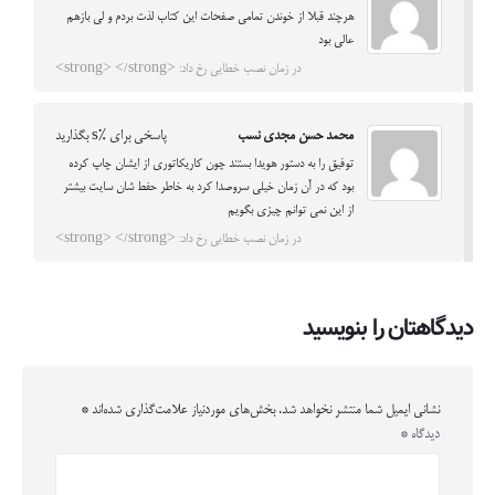
هرچند قبلا از خوندن تمامی صفحات این کتاب لذت بردم و لی بازهم
عالی بود
در زمان نصب خطایی رخ داد: <strong> </strong>
محمد حسن مجدی نسب
پاسخی برای %s بگذارید
توفیق را به دستور هویدا بستند چون کاریکاتوری از ایشان چاپ کرده
بود که در آن زمان خیلی سروصدا کرد به خاطر حفط شان سایت بیشتر
از این نمی توانم چیزی بگویم
در زمان نصب خطایی رخ داد: <strong> </strong>
دیدگاهتان را بنویسید
نشانی ایمیل شما منتشر نخواهد شد.
بخش‌های موردنیاز علامت‌گذاری شده‌اند
*
دیدگاه
*