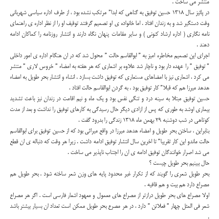
منتشر می ساخت .
در پائیز سال 1318 حسین توفیق به گناهی که ابدا” مرتکب نشده بود ، از طرف اداره سیاسی شهربانی
وقت دستگیر شد و به زندان افتاد . اما خانواده ی او تصمیم گرفتند توقیف او را از نظر اداره ی راهنمای
نامه نگاری ( اداره ارشاد کنونی ) و سایر مقامات پنهان نگاه دارند و انتشار روزنامه را کماکان ادامه
دهند .
اجرای این تصمیم مخاطره امیز به ” ابوالقاسم حالت ” محول شد که در ان هنگام اداره ی امور داخلی
” توفیق ” را عهده دار بود و ناچار شد علاوه بر اشعاری که هر هفته به امضاء ” خروس لاری ” منتشر
می کرد ، اشعاری نیز با امضاهای مستعاری که توفیق داشت بسازد . انشاء و انتشار بحر طویل به امضاء
هدهد میرزا هم که قبلا” کار توفیق بود ، به گردن ابوالقاسم حالت افتاد .
حسین توفیق مبتلا به سینه درد و تنگی نفس بود و یک ماه و نیم اقامت در زندان نیز باعث تشدید
بیماری اوشد به طوری که پس از ازادی دیگر حال رسیدگی به کارهای توفیق را نداشت و بعد از مدت
کوتاهی در شب دوشنبه 29 بهمن ماه 1318 زندگی را بدرود گفت .
بنابراین ، ساختن بحر طویل و امضاء هدهد میرزا در واقع میراثی بود که از حسین توفیق برای ابوالقاسم
حالت ماندو این کار تقریبا” تا اخرین سال انتشار توفیق ادامه داشت . زیرا هر وقت که دنباله ی ان قطع
می شد اصرار خوانندگان توفیق ادامه ی ان را اجتناب ناپذیر می ساخت .
حال ببینیم بحر طویل چیست ؟
بحر طویل شعری را گویند که از تکرار غیر محدود پایه های وزن شعر ساخته شود . بحر طویل هم
مصراع دارد هم بیت و هم قافیه .
اولا مصراع های بحر طویل درازتر از مصراع های معمول و معهود اشعار فارسی است . اگر هر مصراع
شعر فی المثل چهار ” فعلاتن ” دارد ، در هر مصرع بحر طویل ممکن است تعداد ان بسیار بیشتر باشد
.