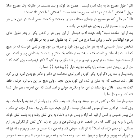
ثانیا” طول مصرع ها به یک اندازه نیست . مصرع ها کوتاه و بلند هستند. در حالیکه یک مصرع مثلا
چهل ” فعلاتن ” یا بشتر دارد شاید مصرع بعد فقط بیست ” فعلاتن ” یا کمتر داشته باشد .
ثالثا” در حالی که هر مصرع در جاهای مختلف دارای جملات و کلمات مقفی است در عین حال هر
مصرع نیز با مصرع قبلی و بعدی هم قافیه می باشد .
بعد از این مقدمه نسبتا” بلند جهت ادب دوستان از این پس هر از گاهی یکی از بحر طویل های
مرحوم ابوالقاسم حالت را برای شما درج می کنم . تا چه مقبول افتد و چه در نظر اید .
شخص بسیار خسیسی که به هر حال پی سود خود و صرفه ی خود بود و نمی خواست که در هیچ
کجا دست ز امساک و لئامت بکشد ، رفت به درمانگه یک دکتر و زد دست به دامان وی و گفت : من
از صحت خود سخت به تردیدم و ترسم مرض قند بگیرم. چه کنم ؟ دکتر فهمیده به وی گفت که :
من از پی روشن شدن مسئله باید بکنم تجزیه ادرار {{ ببخشید }} شما را .
رفت بیمار و سه روز دگر اورد یکی کوزه ز ادرار توی محکمه ی دکتر و دکتر چو بدان کوزه ی پر کرد
نظر ، شد متعجب که چه سان پر شده این کوزه بدین حجم . ولی هیچ در این باب نزد حرف . فقط
گفت به بیمار : فلان روز بیائید در این جا و بگیرید جوابی و امید است که این تجزیه ، هم جان شما
شاد کند و هم دل ما را .
مرد بیمار نظر تنگ و کنس در سر موعد چو روان شد به بر دکتر و زو پاسخ ان تجزیه را خواست ، به
وی گفت : در ادرار شما از مرض قند نشان نیست . از این حیث نباید نگران بود . شد از مژده ی دکتر ،
دل بیمار خسیس و کنس از قید غم ازاد و بسی خرم و دلشاد به پای تلفن رفت و به پشت تلفن خواند
زنش را و به وی گفت که : در خدمت اقای پزشکم من و ،زین جا زنم الان تلفن کز نگرانی بدر ارم
همگی را و دهم مژده که اصلا” نه تو داری مرض قند و نه من ، نه حسن و احمد و بهرام ، نه فرزانه
و شهرام، نه پروین و فرامرز و فریبرز ، نه ناهید و نه جمشید و نه مریم ، نه برادر نه پسر عمه نه خواهر