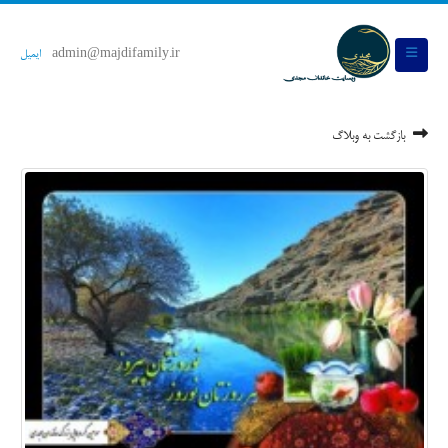
admin@majdifamily.ir
ایمیل
بازگشت به وبلاگ