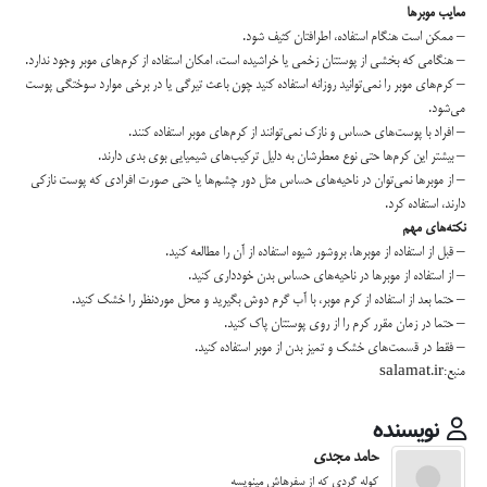
معایب موبرها
– ممكن است هنگام استفاده، اطرافتان كثیف شود.
– هنگامی كه بخشی از پوستتان زخمی یا خراشیده است، امكان استفاده از كرم‌های موبر وجود ندارد.
– كرم‌های موبر را نمی‌توانید روزانه استفاده كنید چون باعث تیرگی یا در برخی موارد سوختگی پوست
می‌شود.
– افراد با پوست‌های حساس و نازك نمی‌توانند از كرم‌های موبر استفاده كنند.
– بیشتر این كرم‌ها حتی نوع معطرشان به دلیل تركیب‌های شیمیایی بوی بدی دارند.
– از موبرها نمی‌توان در ناحیه‌های حساس مثل دور چشم‌ها یا حتی صورت افرادی كه پوست نازكی
دارند، استفاده كرد.
نكته‌های مهم
– قبل از استفاده از موبرها، بروشور شیوه استفاده از آن را مطالعه كنید.
– از استفاده از موبرها در ناحیه‌های حساس بدن خودداری كنید.
– حتما بعد از استفاده از كرم موبر، با آب گرم دوش بگیرید و محل موردنظر را خشك كنید.
– حتما در زمان مقرر كرم را از روی پوستتان پاك كنید.
– فقط در قسمت‌های خشك و تمیز بدن از موبر استفاده کنید.
منبع:salamat.ir
نویسنده
حامد مجدی
کوله گردی که از سفرهاش مینویسه