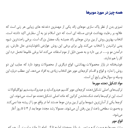
همه چیز در مورد موبرها
تمیزی بدن از نظر پاک سازی موهای زائد یکی از مهمترین دغدغه های زیبایی هر زنی است که
علاوه بر رعایت بهداشت فردی مسئله ای است که دین اسلام نیز به آن سفارش اکید داشته است.
انتخاب بهترین روش از بین بردن موهای زائد همیشه یک معضل بزرگ است. برخی راحت‌‌ترین شیوه
یعنی تراشیدن را انتخاب می‌كنند ولی برای برخی این روش عوارض‌ ناخوشایندی مثل خارش، زبر
درآمدن مو و… در پی دارد و به همین دلیل از موم استفاده می‌كنند اما برخی خانم‌ها تحمل درد این
كار را هم ندارند.
خوشبختانه در بازار محصولات بهداشتی، انواع دیگری از محصولات وجود دارد كه معایب این دو
روش را ندارد و انواع و اقسام كرم‌های موبر حق انتخاب زیادی به افراد می‌دهد. این مطلب درباره این
وسیله و سوال‌های رایج آن است.
مواد تشکیل دهنده موبرها
تركیب‌های اصلی تشكیل‌دهنده كرم‌های موبر كلسیم هیدروکساید و هیدروکسیدسدیم تیوگلیکولات
است. این تركیب‌ها باعث شكسته‌شدن كراتین كه ماده اصلی تشكیل‌دهنده مو است، می‌شوند. این
كرم‌ها یكی از آسان‌ترین شیوه‌ها برای از بین بردن موها هستند اما در واقع مو را از ریشه جدا نمی‌كنند
و به‌صورت سطحی باعث از بین رفتن آن می‌شوند. معمولا رشد مجدد موها بعد از 4 تا 5 روز آغاز
می‌شود.
انواع موبر
بیشتر موبرها به صورت كرم‌ و تیوپی در بازار موجودند اما به تازگی انواع ژل‌‌مانند و اسپری آن هم كه