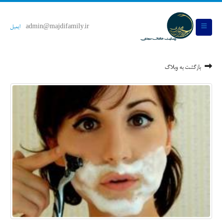
admin@majdifamily.ir
ایمیل
بازگشت به وبلاگ