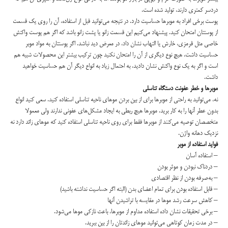
دردسر كمتری دارند، تولید شده است.
پوست برخی افراد به موبرها حساسیت دارد. در نتیجه می‌توانید قبل از استفاده، آن را روی یك قسمت
از پوستتان امتحان كنید. پیشنهاد می‌كنیم این قسمت‌ زانو یا پشت‌ زانو باشد كه اگر هم پوست واكنش
خاصی مثل قرمزی، خارش یا التها‌ب نشان داد، در معرض دید نباشد. اگر پوستتان به مواد موبر
حساسیت داشت، هیچ نوع دیگری از آن را امتحان نكنید چون تركیب‌ بیشتر این محصولات شبیه هم
است و اگر به یك نوع واكنش نشان دادید، به احتمال زیاد به انواع دیگر آن هم حساسیت خواهید
داشت.
موبرها و خطر عفونت دستگاه تناسلی
نه، می‌توانید به راحتی از موبرها برای از بین بردن موهای ناحیه تناسلی استفاده كنید. سعی كنید انواع
بدون عطر آنها را به كار برید. موبرها هیچ ربطی به ایجاد مشكل‌های عفونی ندارند ولی معمولا
متخصصان توصیه می‌كنند از موبرها فقط برای روی ناحیه تناسلی استفاده كنید که موهای زائد دارد نه
نزدیك دهانه واژن.
فواید استفاده از موبر
– استفاده آسان
– دردناک نبودن و موثر بودن
– به‌صرفه بودن از نظر اقتصادی
– قابل‌ استفاده بودن برای تمام اعضای بدن (البته اگر حساسیت نداشته باشید)
– كاهش سرعت رشد موها در مقایسه با تراشیدن آنها
– برخی تحقیقات نشان داده استفاده مداوم از موبرها، باعث نازكی موها می‌شود.
– در مدت زمان كوتاهی می‌توانید موهای زائدتان را از بین ببرید.