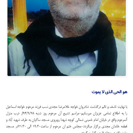
هو الحی الذی لا یموت
با نهایت تاسف و تالم درگذشت شادروان خواجه غلامرضا مجدی نسب فرزند مرحوم خواجه اسماعیل
را به اطلاع تمامی عزیزان میرسانیم۰مراسم تشییع آن مرحوم روز شنبه ۹۴/۹/۲۸از درب منزل
آنمرحوم واقع در خیابان امام خمینی شمالی کوچه شهدا روبروی مسجد ساکیان به طرف شهید آباد و
قطعه خاندان مجدی برگزار میگردد۰مجلس ختم ان مرحوم از ساعت۱۹:۳۰ الی ۲۱:۳۰در مسجد