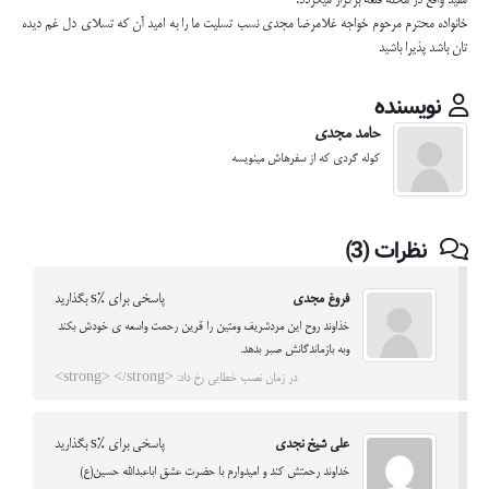
مفید واقع در محله قلعه برگزار میگردد.
خانواده محترم مرحوم خواجه غلامرضا مجدی نسب تسلیت ما را به امید آن که تسلای دل غم دیده
تان باشد پذیرا باشید
نویسنده
حامد مجدی
کوله گردی که از سفرهاش مینویسه
نظرات (3)
فروغ مجدی
پاسخی برای %s بگذارید
خذاوند روح این مردشریف ومتین را قرین رحمت واسعه ی خودش بکند
وبه بازماندگانش صبر بدهد.
در زمان نصب خطایی رخ داد: <strong> </strong>
علی شیخ نجدی
پاسخی برای %s بگذارید
خداوند رحمتش کند و امیدوارم با حضرت عشق اباعبدالله حسین(ع)