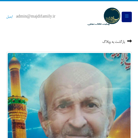
admin@majdifamily.ir
ایمیل
بازگشت به وبلاگ