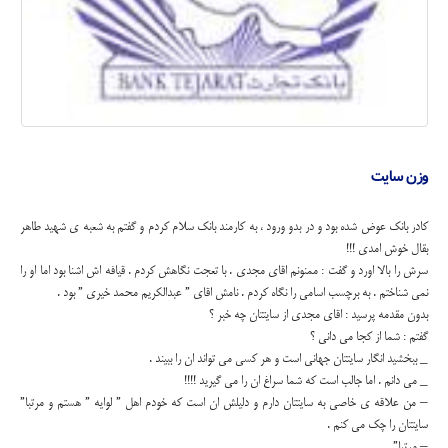
وزن سایت
کادر بانک عوض شده بود و در بدو ورود ، به کارمند بانک سلام کردم و گفتم به شعبه ی شهید طاهر
بقال خوش امدی !!!
سرش را بالا اورد و گفت : ممنونم اقای مجدی . با تعجت نگاهش کردم . قیافه اش اشنا بود اما او را
نمی شناختم . به برچسب اسامی را نگاه کردم . نامش اقای ” عبدالکریم محمد خیری ” بود .
بدون مقدمه پرسید : اقای مجدی از سایتتان چه خبر ؟
گفتم : شما از کجا می دانی ؟
_ ببخشید انگار سایتتان جهانی است و هر کسی می تواند ان را ببیند .
_ می دانم . اما جالب است که شما سراغ ان را می گیرید !!!!
– من علاقه ی خاصی به سایتتان دارم و دلیلش ان است که خودم اهل ” لوایه ” هستم و مرتبا”
سایتتان را چک می کنم .
– مرتبا”