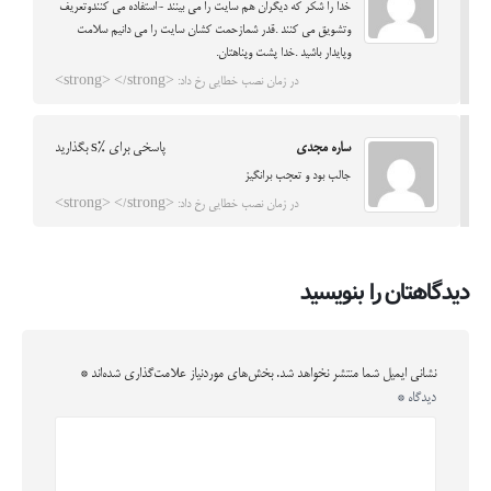
خدا را شکر که دیگران هم سایت را می بینند -استفاده می کنندوتعریف
وتشویق می کنند .قدر شمازحمت کشان سایت را می دانیم سلامت
وپایدار باشید .خدا پشت وپناهتان.
در زمان نصب خطایی رخ داد: <strong> </strong>
ساره مجدی
پاسخی برای %s بگذارید
جالب بود و تعجب برانگیز
در زمان نصب خطایی رخ داد: <strong> </strong>
دیدگاهتان را بنویسید
نشانی ایمیل شما منتشر نخواهد شد.
بخش‌های موردنیاز علامت‌گذاری شده‌اند
*
دیدگاه
*