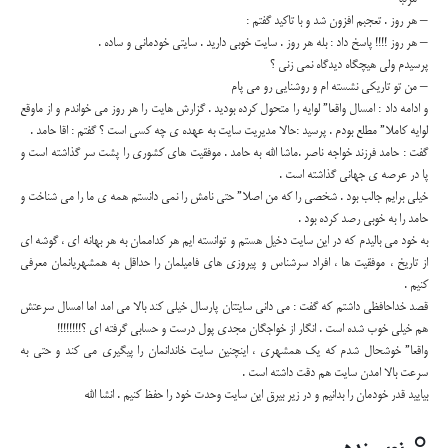
– هر روز . تعجبم افزون شد و با تاکید گفتم :
– هر روز !!!! پاسخ داد : بله هر روز . سایت خوبی دارید . سایتی خودمانی و ساده .
پرسیدم ولی هیچگاه دیدگاه نمی زنی ؟
– من تو تاریکی نشسته ام و روشنایی رو می پام
و ادامه داد : امسال واقعا” لوایه را متحول کرده بودید . گزارش هایت را هر روز می خواندم و از ماوقع
لوایه کاملا” مطلع بودم . پرسید :حالا مدیریت سایت به عهده ی چه کسی است ؟ گفتم : اقا حامد .
گفت : حامد فرزند خواجه ناصر .ماشا الله به حامد . موفقیت های کشوری را پشت سر گذاشته است و
پا در عرصه ی جهانی گذاشته است .
خیلی برایم جالب بود . شخصی را که من اصلا” حتی نامش را نمی دانستم همه ی ما را می شناخت و
حامد را به خوبی رصد کرده بود .
به خود می بالیدم که در این سایت دخیل هستم و توانسته ایم هر کداممان به هر بهانه ای ، گوشه ای
از تاریخ ، موفقیت ها ، افراد سرشناس و پیروزی های فامیلمان را حداقل به همشهریانمان معرفی
کنیم .
قصد خداحافظی داشتم که گفت : می دانی سایتتان پارسال خیلی کند بالا می امد اما امسال سرعتش
هم خیلی خوب شده است . انگار از خواجگان مجدی پول درست و حسابی گرفته ای ؟!!!!!!!!
واقعا” خوشحال شدم که یک همشهری ، اینچنین سایت خاندانمان را پیگیری می کند و حتی به
سرعت بالا امدن سایت هم دقت داشته است .
بیایید قدر خودمان را بدانیم و در زیر بیرق این سایت وحدت خود را حفظ کنیم . انشا الله