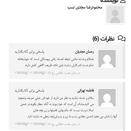
نویسنده
محمودرضا مجدی نسب
نظرات (6)
رحمان مجدیان
پاسخی برای %s بگذارید
باسلام وخسته نباشی نتیجه اهسته رفتن پیوستگی است که خوشبختانه
تمام دست اندرکاران سایت باین نکته ظریف اگاهی کامل دارند
در زمان نصب خطایی رخ داد: <strong> </strong>
فاطمه تهرانی
پاسخی برای %s بگذارید
سلام و خسته نباشید به نظر من دارید از خودتان خیلی تعریف وتمجید
می کنید.مشک آن است که خود ببوید نه آنکه عطار بگوید.در ضمن
اصلا درست نیست که عکسهای فامیلها و زن بچه های
آنها را نشان می دهید (حسن مجدی نسب با زن و پسرش)چه ربطی به سایت دارد.
در زمان نصب خطایی رخ داد: <strong> </strong>