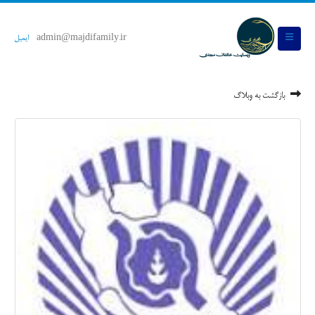
admin@majdifamily.ir
ایمیل
بازگشت به وبلاگ