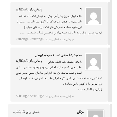
؟
پاسخی برای %s بگذارید
خانم تهرانی عزیز وقتی آدمی وقتی به خودش اعتماد داشته باشه
باشه میتونه از خودش تعریف کنه تا الگوی بقیه باشه……..من با
این نظریه مخالفم که میگن بذار ازت تعریف کنن نه باید از
خودتون بتونین حرف بزنید تا تا بقیه بتنون زوایایی شخصیتی شما رو بشناسن……..
در زمان نصب خطایی رخ داد: <strong> </strong>
محمود رضا مجدی نسب ف مرحوم نورعلی
پاسخی برای %s بگذارید
با سلام خدمت خانم فاطمه تهرانی
عکس هایی که در سایت الصاق می شود با رضایت صاحبان عکس
است و شاهد صحبت من عدم اعتراض صاحبان تمامی عکس هایی
که تاکنون زده شده ، است . بی گمان اگر صاحبان عکس ها اعتراض داشتند خودشان
این اعتراض را به گوش ما می رساندند .
از بیان دیدگاهتان ممنونم .
در زمان نصب خطایی رخ داد: <strong> </strong>
مژگان
پاسخی برای %s بگذارید