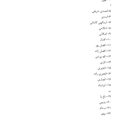
ا
۵-احمدی شریفی
۶-اسدی
۷- اسدالهی کاشانی
۸- اسلامی
۹- اصلانی
۱۰- افشار
۱۱- افضل پور
۱۲- افضل زاده
۱۳- الله وردی
۱۴- اناری
۱۵- انجیری
۱۶-انجیری زاده
۱۷- انصاری
۱۸- ایزدپناه
ب
۱۹- باغ پا
۲۰- بدیعی
۲۱- بستام
۲۲- بیغم