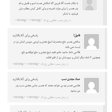
با سلام خدمت آقا فرزین اگه امکانش هست اسم و فامیل و نام
پدر همسر را برای موارد نامبرده و برای کامل کردن مطلب بیان
فرمایید. با تشکر
در زمان نصب خطایی رخ داد: <strong> </strong>
فاميل!
پاسخی برای %s بگذارید
صالحي همسر حاج محمدرضا شيخ نجدي و اروجي عروس ايشان نيز در
ليست نمي باشد.
فلاحي داماد حاجيه خانم ناهيد شيخ نجدي و حاج ابولقاسم تاج،
همچنين 2 داماد ديگر ايشان و عروسشان نيز از قلم افتاده.
در زمان نصب خطایی رخ داد: <strong> </strong>
عماد مجدی نسب
پاسخی برای %s بگذارید
هاشمی همسر نوه ی خواجه محمد که همسر عباس مجدی نسب پدر
من میشود
در زمان نصب خطایی رخ داد: <strong> </strong>