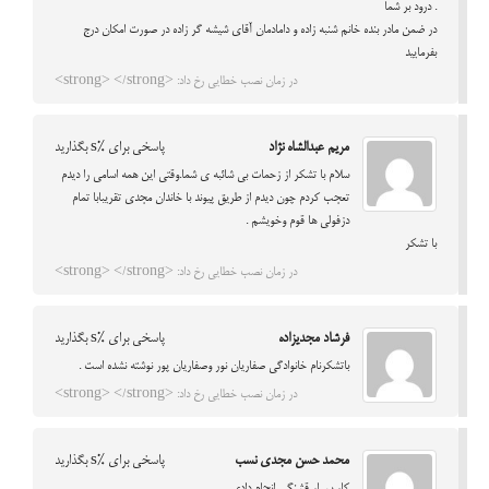
. درود بر شما
در ضمن مادر بنده خانم شنبه زاده و دامادمان آقاي شيشه گر زاده در صورت امكان درج
بفرماييد
در زمان نصب خطایی رخ داد: <strong> </strong>
مریم عبدالشاه نژاد
پاسخی برای %s بگذارید
سلام با تشکر از زحمات بی شائبه ی شما.وقتی این همه اسامی را دیدم
تعجب کردم چون دیدم از طریق پیوند با خاندان مجدی تقریبابا تمام
دزفولی ها قوم وخویشم .
با تشکر
در زمان نصب خطایی رخ داد: <strong> </strong>
فرشاد مجدیزاده
پاسخی برای %s بگذارید
باتشکرنام خانوادگی صفاریان نور وصفاریان پور نوشته نشده است .
در زمان نصب خطایی رخ داد: <strong> </strong>
محمد حسن مجدی نسب
پاسخی برای %s بگذارید