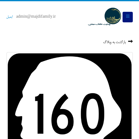
admin@majdifamily.ir
ایمیل
بازگشت به وبلاگ