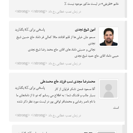
خانم «ظریفی» در لیست مذکور موجود نیست %
در زمان نصب خطایی رخ داد: <strong> </strong>
امین شیخ نجدی
پاسخی برای %s بگذارید
مسعو جان خیلی ها از قلم افتادند مثلا کمالی فر داماد حاج حسین شیخ
نجدی
نجاتی و حسینی داماد های اقای حاج محمد رضا شیخ نجدی
حبیبی داماد اقای حاج حمید شیخ نجدی
در زمان نصب خطایی رخ داد: <strong> </strong>
محمدرضا مجدی نسب فرزند حاج محمدعلی
پاسخی برای %s بگذارید
آقا مسعود ضمن تشکر فراوان از کار
بسیار جالب و قشنگ شما ؛ به اطلاع می رسانم که دو تا از دامادهای ما
با نام ناصر رضایی و محمدباقر لوافی پور در لیست مورد نظر ذکر نشده
است.
در زمان نصب خطایی رخ داد: <strong> </strong>