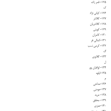
۱۲۵- قمر زاده
ک
۱۲۶- کیانی نژاد
۱۲۷- کلانتر
۱۲۸- کلانتریان
۱۲۹- کویتی
۱۳۰- کامران
۱۳۱-کمالی فر
۱۳۲- کرمی نسب
گ
۱۳۳- گلاوی
ل
۱۳۴- لوافیان پور
۱۳۵-لیلوه
م
۱۳۶-مداحی
۱۳۷-مومنی
۱۳۸- مرید
۱۳۹- محقق
۱۴۰-معزی