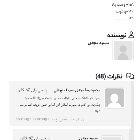
۱۵۹- وحدت پناه
۱۶۰-ورشوساز
۱۶۱…………
نویسنده
مسعود مجدی
نظرات (48)
محمود رضا مجدی نسب ف نورعلی
پاسخی برای %s بگذارید
بسیار کار قشنگ و جالبی انجام داده ای . دست مریزاد اقا مسعود .
پیشنهاد می کنم در صورت امکان این اسامی طبق حروف الفبا مرتب
شوند .
در زمان نصب خطایی رخ داد: <strong> </strong>
مسعود مجدی
پاسخی برای %s بگذارید