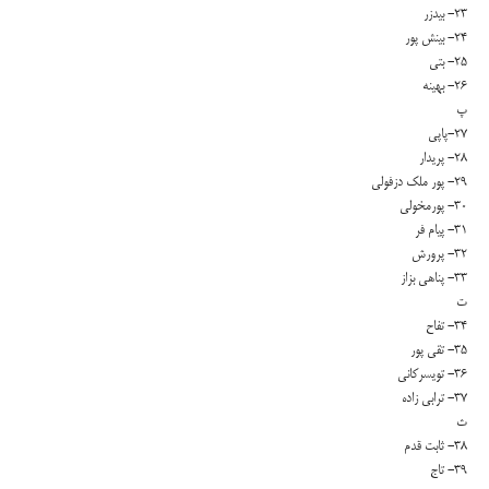
۲۳- بیدزر
۲۴- بینش پور
۲۵- بتی
۲۶- بهینه
پ
۲۷-پاپی
۲۸- پریدار
۲۹- پور ملک دزفولی
۳۰- پورمخولی
۳۱- پیام فر
۳۲- پرورش
۳۳- پناهی بزاز
ت
۳۴- تفاح
۳۵- تقی پور
۳۶- تویسرکانی
۳۷- ترابی زاده
ث
۳۸- ثابت قدم
۳۹- تاج