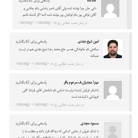
m.m
پاسخی برای %s بگذارید
دایی جان چرا نوشته شده ولی آقای ناصر رضایی بنام چکشی و
آقای لوافی پور بنام لوافیان پور نوشته شده البته اگر اشتباه نکنم
در زمان نصب خطایی رخ داد: <strong> </strong>
امین شیخ نجدی
پاسخی برای %s بگذارید
صالحی نام خانوادگی همسر حاج محمد رضا شیخ نجدی هم در لیست
نمیباشد
در زمان نصب خطایی رخ داد: <strong> </strong>
میترا مجدیان.ف.مرحوم باقر
پاسخی برای %s بگذارید
باتشکر فراوان ازشما درلیست اسامی نام دامادمان اقای فرشاد گلی
فروشانی ذکرنشده است.
در زمان نصب خطایی رخ داد: <strong> </strong>
مسعود مجدی
پاسخی برای %s بگذارید
با تشکر فروان از تمامی کسانی که دیدگاه قرار دادند و مطلب ما را