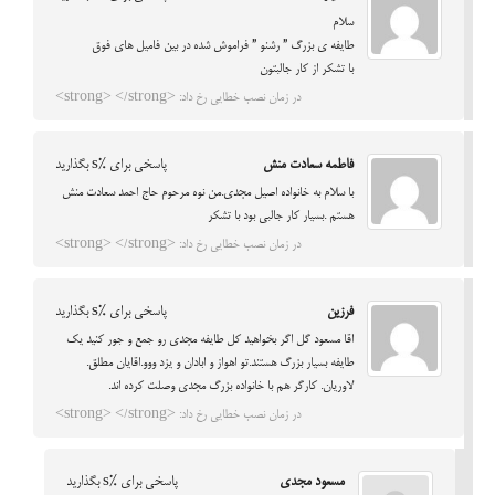
سلام
طایفه ی بزرگ ” رشنو ” فراموش شده در بین فامیل های فوق
با تشکر از کار جالبتون
در زمان نصب خطایی رخ داد: <strong> </strong>
فاطمه سعادت منش
پاسخی برای %s بگذارید
با سلام به خانواده اصیل مجدی.من نوه مرحوم حاج احمد سعادت منش
هستم .بسیار کار جالبی بود با تشکر
در زمان نصب خطایی رخ داد: <strong> </strong>
فرزين
پاسخی برای %s بگذارید
اقا مسعود گل اگر بخواهيد کل طايفه مجدي رو جمع و جور كنيد يك
طايفه بسيار بزرگ هستند.تو اهواز و ابادان و يزد ووو.اقايان مطلق.
لاوريان. كارگر هم با خانواده بزرگ مجدى وصلت کرده اند.
در زمان نصب خطایی رخ داد: <strong> </strong>
مسعود مجدی
پاسخی برای %s بگذارید