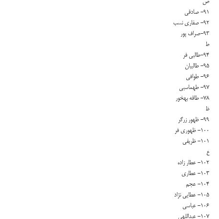
ص
۹۱- صادقی
۹۲- صفاری نسب
۹۳-صراف پور
ط
۹۴-طالبی فر
۹۵- طالبیان
۹۶- طوافی
۹۷- طهماسبی
۷۸- طاقه بهخور
ظ
۹۹- ظهور زرگر
۱۰۰- ظهوری فر
۱۰۱- ظریفی
ع
۱۰۲- عطار زاده
۱۰۳- عطاری
۱۰۴- عجم
۱۰۵- عطایی نژاد
۱۰۶- عباسی
۱۰۷- عبداللهی