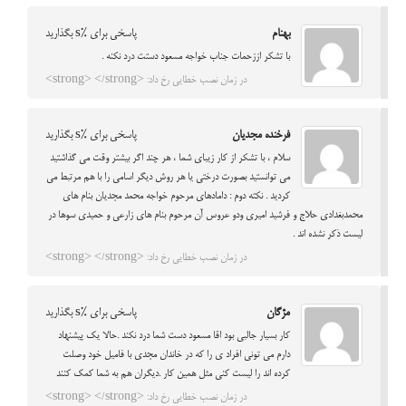
بهنام
پاسخی برای %s بگذارید
با تشکر اززحمات جناب خواجه مسعود دستت درد نکنه .
در زمان نصب خطایی رخ داد: <strong> </strong>
فرخنده مجدیان
پاسخی برای %s بگذارید
سلام ، با تشکر از کار زیبای شما ، هر چند اگر بیشتر وقت می گذاشتید
می توانستید بصورت درختی یا هر روش دیگر اسامی را با هم مرتبط می
کردید . نکته دوم : دامادهای مرحوم خواجه محمد مجدیان بنام های
محمدبغدادی حلاج و فرشید امیری ودو عروس آن مرحوم بنام های زارعی و حمیدی سوها در
لیست ذکر نشده اند .
در زمان نصب خطایی رخ داد: <strong> </strong>
مژگان
پاسخی برای %s بگذارید
کار بسیار جالبی بود اقا مسعود دست شما درد نکند .حالا یک پیشنهاد
دارم می تونی افراد ی را که در خاندان مجدی با فامیل خود وصلت
کرده اند را لیست کنی مثل همین کار .دیگران هم به شما کمک کنند
در زمان نصب خطایی رخ داد: <strong> </strong>