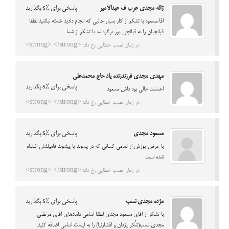
ژاله مجدی عرب ف عبدالامیر
پاسخی برای %s بگذارید
اقا مسعود با تشکر از کار بسیار جالبی که انجام دادید خسته نباشید لطفا
قپانچیان را به قپانچی پور برگردانید با تشکر از شما
در زمان نصب خطایی رخ داد: <strong> </strong>
مهدی مجدی فرزندزنده یاد حاج محمدعلی
پاسخی برای %s بگذارید
احسنت عالی بود داش مسعود
در زمان نصب خطایی رخ داد: <strong> </strong>
مسعود مجدی
پاسخی برای %s بگذارید
با عرض پوزش از تمامی کسانی که در پسوند یا پیشوند فامیلشان اشتباه
شده است
در زمان نصب خطایی رخ داد: <strong> </strong>
مژده مجدی نسب
پاسخی برای %s بگذارید
با تشکر از اقای مسعود مجدی لطفا اسامی دامادهای اقای مرتضی
مجدی نسب(شُکر یزدان و افشارنیا) را به لیست اسامی اضافه کنید.