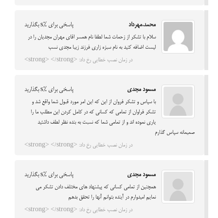
محمد.مهرداد
پاسخی برای %s بگذارید
سلام با تشکر از زحمات شما لطفا نام همسر اقای مهران مجدیان را در
لیست اضافه کنید به نام سبزه زاری فرزند زیبا مجدی نسب
در زمان نصب خطایی رخ داد: <strong> </strong>
مسعود مجدی
پاسخی برای %s بگذارید
با سپاس و تشکر فروان از این که این امر مورد قبول شما واقع شد و
تشکر فراوان از تمامی که کسانی که در کامل کردن این مطلب ما را
یاری نموده اند و از تمامی شما که نسبت به بنده نظر لطف داشتید
صمیمانه سپاس گذارم
در زمان نصب خطایی رخ داد: <strong> </strong>
مسعود مجدی
پاسخی برای %s بگذارید
همچنین از تمامی کسانی که پیشنهاد های مختلف دادن تشکر می
نمایم امیدوارم در آینده بتوانم آنها را تحقق بدهم
در زمان نصب خطایی رخ داد: <strong> </strong>