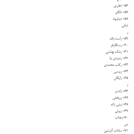
۵۶- دفتری
۵۷- دلگیر
۵۸- دیناروند
دیانی
ر
۵۹- راست باف
۶۰- رستگارفر
۶۱- رشک بهشتی
۶۲- رشیدی نیا
۶۳- رکاب محمدی
۶۴- رییسی
۶۵- رایگان
ز
۶۶- زادسر
۶۷- زربخش
۶۸- زینی زاده
۶۹- زیرئی
۷۰-زهتاب
س
۷۱- سادات آذرشین