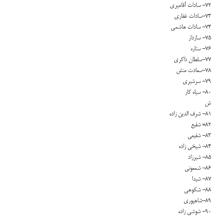
۷۲- سادات آقامیری
۷۳-سادات غفاری
۷۴- سادات هاشمی
۷۵- سازدار
۷۶- ستاره
۷۷-سلطان ذاکری
۷۸-سعادت منش
۷۹- سرشیری
۸۰- سیاه کار
ش
۸۱- شرف الدین زاده
۸۲= شفیع
۸۳- شفیعی
۸۴- شیخی زاده
۸۵- شیرزاد
۸۶- شمعونی
۸۷- شیدا
۸۸- شکوهی
۸۹-شاهپوری
۹۰- شوشی زاده