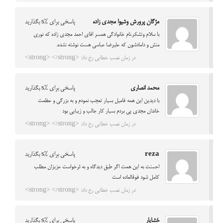
مژگان پرورش وشیوا مجدی زاده
پاسخی برای %s بگذارید
با سلام وتشکر.نام خانوادگی همسر اقای احمد مجدی زاده که نوری
منش و دامادشون که علیرضا عباسی هست نوشته نشده.
در زمان نصب خطایی رخ داد: <strong> </strong>
محمد انصاری
پاسخی برای %s بگذارید
با دیدین این همه فامیل بسیار تعجب نمودم و به بزرگی و عظمت
خاندان مجدی پی بردم بسیار کار جالب و زیبایی بود
در زمان نصب خطایی رخ داد: <strong> </strong>
reza
پاسخی برای %s بگذارید
احسنت به اين همت اگر طبق ديدگاه و به ئرخواست عزيزان مطلب
كامل شود فوقالعاده است
در زمان نصب خطایی رخ داد: <strong> </strong>
خشایار
پاسخی برای %s بگذارید