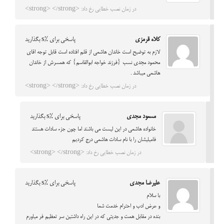
در زمان نصب خطایی رخ داد: <strong> </strong>
کلاه قرمزی
پاسخی برای %s بگذارید
لازم به توضیح است خاندان هاشمی از قلم افتاده است قابل توجه اقای
محمود مجدی نسب {فرزند خواجه ابوالقاسم} که همسرش از خاندان
هاشمی میباشد .
در زمان نصب خطایی رخ داد: <strong> </strong>
مسعود مجدی
پاسخی برای %s بگذارید
خانواده هاشمی در این لیست می باشند اما چون جزء سادات هستند
فامیلیشان را با نام سادات هاشمی درج کردیم
در زمان نصب خطایی رخ داد: <strong> </strong>
عليرضا مجدي
پاسخی برای %s بگذارید
با سلام
و عرض ادب و احترام خدمت شما
بنده در مقابل همت و جديتي كه در اين راه داشتين سر تعظيم فر مياورم