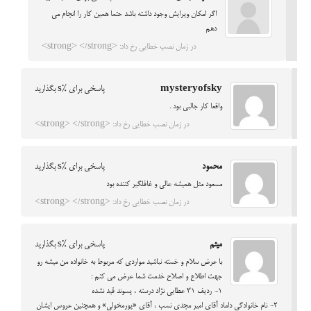
اگر امکان ویرایش وجود داشته باشد حتما همین کار را انجام می
دهم
در زمان نصب خطایی رخ داد: <strong> </strong>
mysteryofsky
پاسخی برای %s بگذارید
واقعا کار جالبی بود .
در زمان نصب خطایی رخ داد: <strong> </strong>
محمود
پاسخی برای %s بگذارید
مسعود مثل همیشه عالی و غافلگیر کننده بود
در زمان نصب خطایی رخ داد: <strong> </strong>
میثم
پاسخی برای %s بگذارید
با عرض سلام و خسته نباشید مواردی که مربوط به خانواده من میشه رو
جهت اطلاع و اصلاح خدمت شما عرض می کنم :
1- ردیف 31 عطایی نژاد درسته ، پسوند قید نشده
2- نام خانوادگی داماد آقای امیر مجدی نسب ، آقای «پورمخولی» و همچنین عروس ایشان