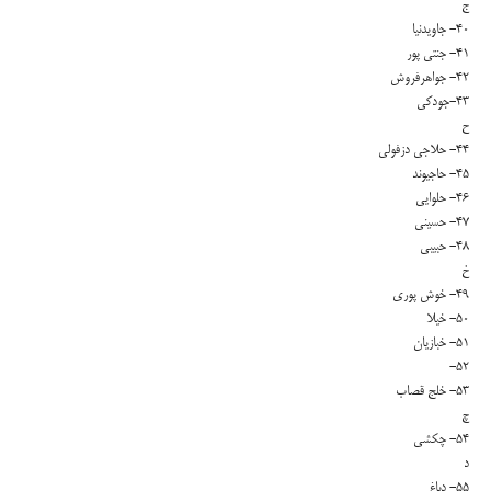
ج
۴۰- جاویدنیا
۴۱- جنتی پور
۴۲- جواهرفروش
۴۳-جودکی
ح
۴۴- حلاجی دزفولی
۴۵- حاجیوند
۴۶- حلوایی
۴۷- حسینی
۴۸- حبیبی
خ
۴۹- خوش پوری
۵۰- خیلا
۵۱- خبازیان
۵۲-
۵۳- خلج قصاب
چ
۵۴- چکشی
د
۵۵- دباغ