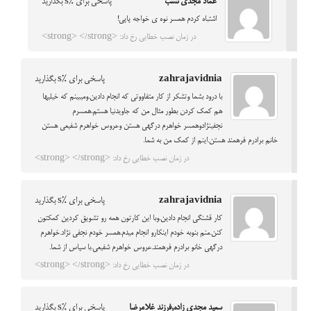
عماد مجدی نسب
پاسخی برای %s بگذارید
اشتباه کردم همسر نوه ی خواجه پاپی!
در زمان نصب خطایی رخ داد: <strong> </strong>
zahrajavidnia
پاسخی برای %s بگذارید
با درود بشما وتشکر از کار متفاووتی که انجام دادین.ومیبینم که خیلیها
هم کمک کردن بطور مثال من که جاویدنیا هستم.همسرم
نجفینژادوهمسر خواهرم درگهی هستن وعروس خواهرم شفیعی هستن
خانم برادرم فرهمند هستن.اینم از کمک من به شما.
در زمان نصب خطایی رخ داد: <strong> </strong>
zahrajavidnia
پاسخی برای %s بگذارید
کار قشنگی انجام دادین.وبا این کارتون همه رو تشویق کردین کمکتون
کنن.منم بنوبه خودم اینکارو انجام میدم.همسر خودم نجفی نژاد.خواهرم
درگهی خانو برادرم فرهمند.عروس خواهرم شفیعی.با سپاس از شما.
در زمان نصب خطایی رخ داد: <strong> </strong>
سعید مجدی زاده,فرزند غلامرضا
پاسخی برای %s بگذارید