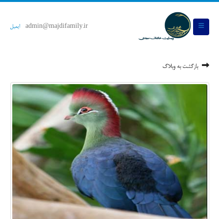
admin@majdifamily.ir
ایمیل
بازگشت به وبلاگ