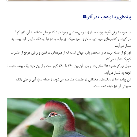
پرنده‌ای زیبا و عجیب در آفریقا
در جنوب شرقی آفریقا پرنده بسیار زیبا و بی‌همتایی وجود دارد که بومیان منطقه به آن “توراکو”
می‌گویند و کشورهای بوروندی، مالاوی، موزامبیک، زیمبابوه و تانزانیا زیستگاه طبیعی این پرنده به
شمار می‌آید.
توراکو از جمله پرنده‌های منحصر بفرد جهان است که از میوه‌های درختان و برخی مواقع از حشرات
کوچک تعذیه می‌کند.
طول توراکو حدود 45 سانتی‌متر و وزن آن بین 260 تا 380 گرم است و از این حیث یک پرنده متوسط
الجثه به شمار می‌آید.
این پرنده زیبا در رنگ‌های مختلفی در طبیعت مشاهده می‌شود، از جمله سبز،‌ آبی و حتی رنگ
صورتی آن نیز دیده شده است.