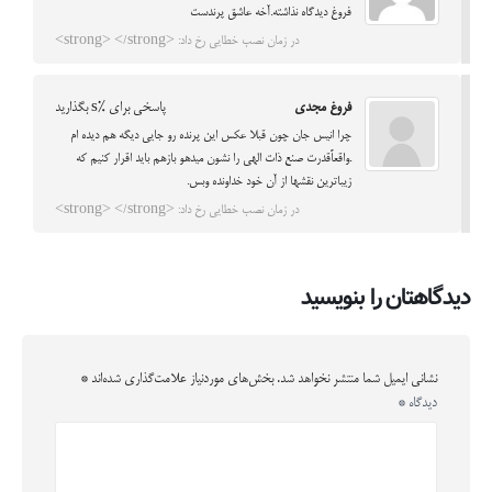
فروغ دیدگاه نذاشته.آخه عاشق پرندست
در زمان نصب خطایی رخ داد: <strong> </strong>
فروغ مجدی
پاسخی برای %s بگذارید
چرا انیس جان چون قبلا عکس این پرنده رو جایی دیگه هم دیده ام
.واقعاًقدرت صنع ذات الهی را نشون میدهو بازهم باید اقرار کنیم که
زیباترین نقشها از آن خود خداونده وبس.
در زمان نصب خطایی رخ داد: <strong> </strong>
دیدگاهتان را بنویسید
نشانی ایمیل شما منتشر نخواهد شد.
بخش‌های موردنیاز علامت‌گذاری شده‌اند
*
دیدگاه
*