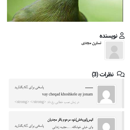
نویسنده
نسترن مجدی
نظرات (3)
.........
پاسخی برای %s بگذارید
vay cheqad khoshkele ay jonam
در زمان نصب خطایی رخ داد: <strong> </strong>
انیس(نوربخش).نوه مرحوم باقر مجدیان
پاسخی برای %s بگذارید
وای خیلی خوشگله…..عجیبه زندایی