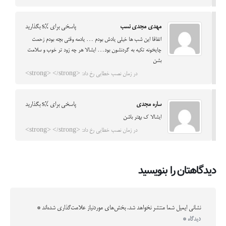
مهدی مجدی نسب
پاسخی برای %s بگذارید
اتفاقا این شب ها خیلی یادش بودم … یادمه وقتی بچه بودم زحمت
چایخونه تکیه به گردنشون بود… ایشالا هر چه زود تر خوب و سلامت
بشن
در زمان نصب خطایی رخ داد: <strong> </strong>
ساره مجدی
پاسخی برای %s بگذارید
ایشالا ک بهتر باشن
در زمان نصب خطایی رخ داد: <strong> </strong>
دیدگاهتان را بنویسید
نشانی ایمیل شما منتشر نخواهد شد.
بخش‌های موردنیاز علامت‌گذاری شده‌اند
*
دیدگاه
*