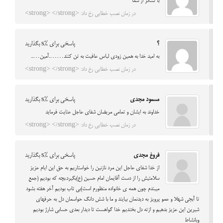
با تشکر از شما
در زمان نصب خطایی رخ داد: <strong> </strong>
؟
پاسخی برای %s بگذارید
به امید خدا به همین زودی لباس عافیت به تن کنند…….آمین…..
در زمان نصب خطایی رخ داد: <strong> </strong>
مسعود مجدی
پاسخی برای %s بگذارید
خداوند به ایشان و تمامی مریضان شفای عاجل عنایت فرماید
در زمان نصب خطایی رخ داد: <strong> </strong>
فروغ مجدی
پاسخی برای %s بگذارید
از خدا شفای عاجل این مرد نازنین را خواستاریم به حق این ایام عزیز
سلامتیش را از دست آقایمان امام حسین (ع)بگیرد.بچه که بودیم (جمع
میبندم چون همه ی خانواده منظورم است)بی تاب بودیم آخر هفته بشود
تا آبجی شهلا و عمو پرویز به دیدنمان بیایند و ما با شش دانگ حواسمان دل به حرفهای
شیرین این عزیز بدهیم و ازته دل بخندیم خدا گواهست تا دیدار بعدی حسابی شارژ بودیم
وبانشاط