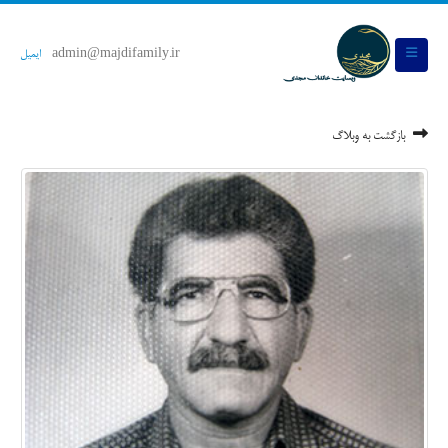
admin@majdifamily.ir
ایمیل
بازگشت به وبلاگ