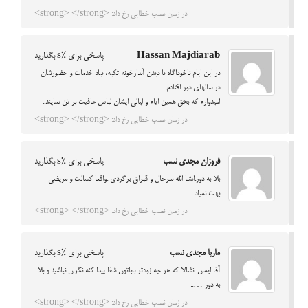
در زمان نصب خطایی رخ داد: <strong> </strong>
Hassan Majdiarab
پاسخی برای %s بگذارید
در این ایام ناخوداگاه با دیدن آبدارخونه تکیه، بیاد خدمات و حضورشان
در سالهای دور افتادم..
امیدوارم که بحق همین ایام و لیالی ایشان لباس عافیت بر تن نمایند..
در زمان نصب خطایی رخ داد: <strong> </strong>
فروزان مجدی نسب
پاسخی برای %s بگذارید
بلا به دور.انشا الله سرحال و قبراق برگردی .واقعا کسالت و مریضی
بهت نمیاد.
در زمان نصب خطایی رخ داد: <strong> </strong>
ماریا مجدی نسب
پاسخی برای %s بگذارید
آقا ایمان انشالا که هر چه زودتر باباتون شفا پیدا کنه نگران نباشید و بلا
به دور …..
در زمان نصب خطایی رخ داد: <strong> </strong>