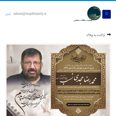
admin@majdifamily.ir
ایمیل
بازگشت به وبلاگ