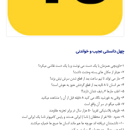
چهل دانستنی عجیب و خواندنی
1-داوينچي همزمان با يک دست مي نوشت و با يک دست نقاشي ميکرد!
2- هيتلر از مکان هاي بسته وحشت داشت!
3- مار مي تواند تا نيم ساعت بعد از قطع شدن سرش نيش بزند!
4- هر انسان تا 8 ثانيه بعد از قطع گردنش هنوز به هوش است!
5- اغلب مارها 6 رديف دندان دارند!!
6- وقتي به خورشيد نگاه مي کنيد 8 دقيقه قبل از آن را مشاهده ميکنيد
7- قلب ميگو در سر آن واقع است
8- ظروف پلاستيکي تقريبا 50 هزار سال در برابر تجزيه مقاومند
9- حدود 250 نفر از محققان ( ناسا ) ايراني هستند و رئيس کامپيوتر ناسا يک ايراني است
10- دانشمندان دريافته اند مورچه ها هم مانند انسان ها صبح ها خميازه ميکشند
11- حس بويائي مورچه با سگ برابري ميکند