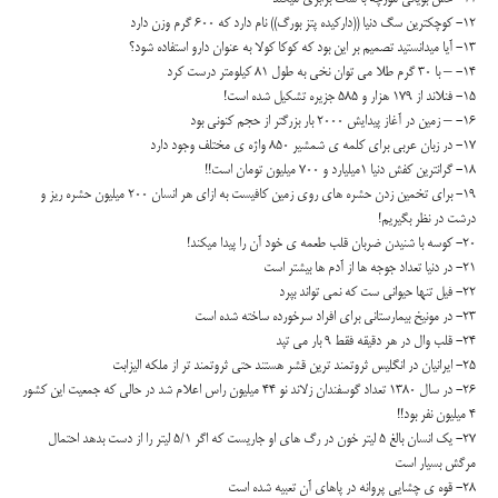
12- کوچکترين سگ دنيا ((دارکيده پتز بورگ)) نام دارد که 600 گرم وزن دارد
13- آيا ميدانستيد تصميم بر اين بود که کوکا کولا به عنوان دارو استفاده شود؟
14- – با 30 گرم طلا مي توان نخي به طول 81 کيلومتر درست کرد
15- فنلاند از 179 هزار و 585 جزيره تشکيل شده است!
16- – زمين در آغاز پيدايش 2000 بار بزرگتر از حجم کنوني بود
17- در زبان عربي براي کلمه ي شمشير 850 واژه ي مختلف وجود دارد
18- گرانترين کفش دنيا 1ميليارد و 700 ميليون تومان است!!
19- براي تخمين زدن حشره هاي روي زمين کافيست به ازاي هر انسان 200 ميليون حشره ريز و
درشت در نظر بگيريم!
20- کوسه با شنيدن ضربان قلب طعمه ي خود آن را پيدا ميکند!
21- در دنيا تعداد جوجه ها از آدم ها بيشتر است
22- فيل تنها حيواني ست که نمي تواند بپرد
23- در مونيخ بيمارستاني براي افراد سرخورده ساخته شده است
24- قلب وال در هر دقيقه فقط 9 بار مي تپد
25- ايرانيان در انگليس ثروتمند ترين قشر هستند حتي ثروتمند تر از ملکه اليزابت
26- در سال 1380 تعداد گوسفندان زلاند نو 44 ميليون راس اعلام شد در حالي که جمعيت اين کشور
4 ميليون نفر بود!!
27- يک انسان بالغ 5 ليتر خون در رگ هاي او جاريست که اگر 5/1 ليتر را از دست بدهد احتمال
مرگش بسيار است
28- قوه ي چشايي پروانه در پاهاي آن تعبيه شده است