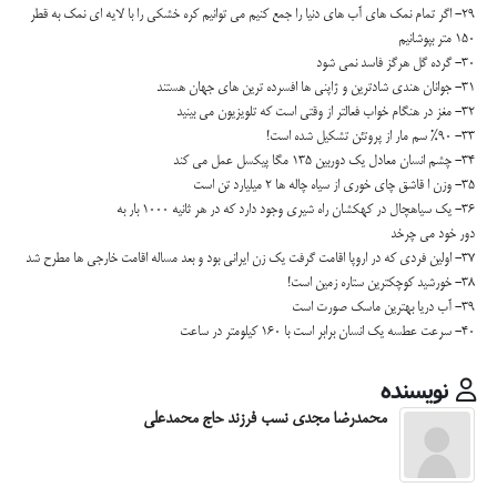
29- اگر تمام نمک هاي آب هاي دنيا را جمع کنيم مي توانيم کره خشکي را با لايه اي نمک به قطر
150 متر بپوشانيم
30- گرده گل هرگز فاسد نمي شود
31- جوانان هندي شادترين و ژاپني ها افسرده ترين هاي جهان هستند
32- مغز در هنگام خواب فعالتر از وقتي است که تلويزيون مي بينيد
33- %90 سم مار از پروتئن تشکيل شده است!
34- چشم انسان معادل يک دوربين 135 مگا پيکسل عمل مي کند
35- وزن ا قاشق چاي خوري از سياه چاله ها 2 ميليارد تن است
36- يک سياهچال در کهکشان راه شيري وجود دارد که در هر ثانيه 1000 بار به
دور خود مي چرخد
37- اولين فردي که در اروپا اقامت گرفت يک زن ايراني بود و بعد مساله اقامت خارجي ها مطرح شد
38- خورشيد کوچکترين ستاره زمين است!
39- آب دريا بهترين ماسک صورت است
40- سرعت عطسه يک انسان برابر است با 160 کيلومتر در ساعت
نویسنده
محمدرضا مجدی نسب فرزند حاج محمدعلی