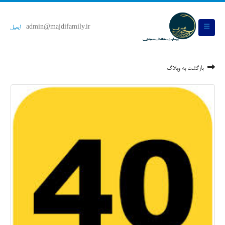
admin@majdifamily.ir
ایمیل
بازگشت به وبلاگ