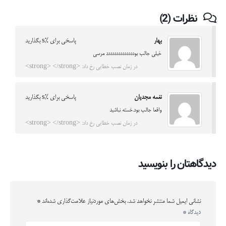
نظرات (2)
بهار
پاسخی برای %s بگذارید
خیلی جالب بودددددددددددددد مرسی
در زمان نصب خطایی رخ داد: <strong> </strong>
نغمه مجدیان
پاسخی برای %s بگذارید
واقعا جالب بود.خسته نباشید
در زمان نصب خطایی رخ داد: <strong> </strong>
دیدگاهتان را بنویسید
نشانی ایمیل شما منتشر نخواهد شد.
بخش‌های موردنیاز علامت‌گذاری شده‌اند
*
دیدگاه
*