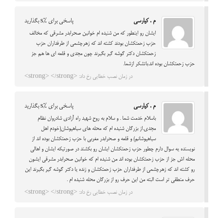
م . کیارسی
پاسخی برای %s بگذارید
ایشان رو اینطور که من شنیده ام خوانین صحرابدر مشرقی که مخالف
حزب زحمتکشان بودند کشته اند که زهرچشمی از طرفداران حزب
زحمتکشان دکتر گوشه گیر بگیرند چون مجدی و قلعه ای ها هم جز
حزب زحمتکشان بوده اند.باتشکر ازشما.
در زمان نصب خطایی رخ داد: <strong> </strong>
م . کیارسی
پاسخی برای %s بگذارید
باسلام خدمت شما . و سلام به روح شهید راه آزادی شادروان نظام
مجدی.از بزرگان شنیده ام که محله های سیاهپوشان(خودم اهل
سیاهپوشانم) و قلعه و صحرابدر مغربی با حزب زحمتکشان بوده اند از
نویسنده یه سوال دارم چطور حزب زحمتکشان ایشان رو بکشند در صورتیکه ایشان و اهالی
محله اش جز از حزب زحمتکشان بوده اند من شنیده ام که خوانین صحرابدر مشرقی ایشون
رو کشته اند که زهرچشمی از طرفداران حزب زحمتکشان و زنده یا دکتر گوشه گیر بگیرند این
حرف منطقی تر است البته من این حرف رو از بزرگان محله شنیده ام .
در زمان نصب خطایی رخ داد: <strong> </strong>