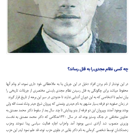
چه کسی نظام مجدی را به قتل رساند؟
در این نوشتار از نام بردن افراد دخیل در این جریان بنا به ملاحظاتی خود داری نموده ام ونام آنها
محفوظ میباشد برای چگونگی به قتل رسیدن نظام مجدی بایستی مختصری از جریانات تاریخی را
بیان نمایم تا اشخاصی که به این دوران آشنایی ندارند تا حدودی در سیر این برهه از تاریخ قرار گیرند
در زمان صفویه دو فرقه بسیار مشهور به نام حیدری ونعمتی که پیروان شیخ حیدر وشاه نعمت الله ولی
بودند بوجود آمدند وپیروان این دو فرقه از بدو پیدایش تا چند سال بعد از سقوط دکتر محمد مصدق به
عناوین مختلفی در جنگ وستیز بوده اند در سال 1330هنگامی که دکتر محمد مصدق به نخست
وزیری منصوب شد آزادی نسبی بوجود آمد واحزاب اجازه فعالیت سیاسی پیدا نمودند وحزب
زحمتکشان توسط شخصی کرمانی به نام دکتر بقایی در جلوی حزب توده قد علم نمود لیدر این حزب