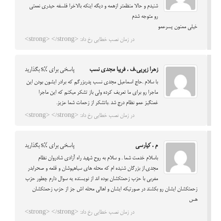
شنیدم و حالا منظمتر ازهمه و دیگه اینکه بالاخرا فلسفه حیدری نعمتی
رو متوجه شدم
خیلی ممنون پسرعمو
در زمان نصب خطایی رخ داد: <strong> </strong>
زهرا زیریی.ف . فریبا مجدی نسب
پاسخی برای %s بگذارید
با سلام .حاج اسماعیل مجدی نسب پدربزرگم که برادر ایشون بودن این
ماجرا رو برای ما تعریف کرده ولی باز تشکر میکنم که این ماجرا
غمنگیز عمو نظام درج شد .باتشکر از زحمات شما عزیز.
در زمان نصب خطایی رخ داد: <strong> </strong>
م . کیارسی
پاسخی برای %s بگذارید
باسلام خدمت شما . و سلام به روح شهید راه آزادی شادروان نظام
مجدی.از بزرگان شنیده ام که محله های سیاهپوشان و قلعه و صحرابدر
مغربی با حزب زحمتکشان بوده اند از نویسنده یه سوال دارم چطور حزب
زحمتکشان ایشان رو بکشند در صورتیکه ایشان و اهالی محله اش جز از حزب زحمتکشان
هس
در زمان نصب خطایی رخ داد: <strong> </strong>