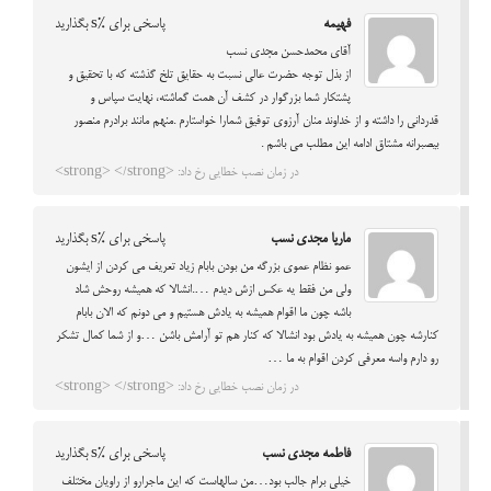
فهیمه
پاسخی برای %s بگذارید
آقای محمدحسن مجدی نسب
از بذل توجه حضرت عالی نسبت به حقایق تلخ گذشته که با تحقیق و
پشتکار شما بزرگوار در کشف آن همت گماشته، نهایت سپاس و
قدردانی را داشته و از خداوند منان آرزوی توفیق شمارا خواستارم .منهم مانند برادرم منصور
بیصبرانه مشتاق ادامه این مطلب می باشم .
در زمان نصب خطایی رخ داد: <strong> </strong>
ماریا مجدی نسب
پاسخی برای %s بگذارید
عمو نظام عموی بزرگه من بودن بابام زیاد تعریف می کردن از ایشون
ولی من فقط یه عکس ازش دیدم ….انشالا که همیشه روحش شاد
باشه چون ما اقوام همیشه به یادش هستیم و می دونم که الان بابام
کنارشه چون همیشه به یادش بود انشالا که کنار هم تو آرامش باشن …و از شما کمال تشکر
رو دارم واسه معرفی کردن اقوام به ما …
در زمان نصب خطایی رخ داد: <strong> </strong>
فاطمه مجدی نسب
پاسخی برای %s بگذارید
خیلی برام جالب بود…من سالهاست که این ماجرارو از راویان مختلف