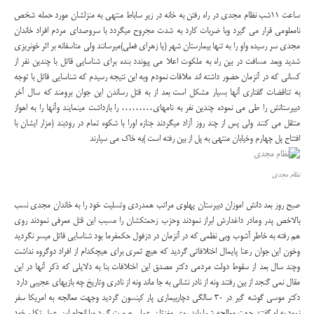
ساعت 11شب نظام مجدی در راه رفتن به خانه در زیر ساباط منتهی به منزلشان مورد حمله شخص
نامعلومی قرار می گیرد وبا ضربات کارد به شدت مجروح میگردد با سروصدای مردم افراد خاندان
مجدی سر رسیده واو را به تنها بیمارستان شهر (یا زهرای فعلی)میرسانند ولی متاسفانه بر اثر خونریزی
شدید وبعد مسافت در بین راه به ملکوت اعلا می پیوندد بنده برای شناسایی قاتل با چندین نفر از
کسانی که در آنزمان حضور داشته اند ملاقات نمودم وبه این نتیجه رسیدم که شناسایی قاتل با توجه
به تناقضات گفتاری آنها بسیار مشکل است بعد از به قتل رساندن این جوان برومند که سال آخر
دبیرستانش را طی می نموده چندین نفر به نامهای……… را بازداشت مینمایند وآنها را به اهواز
منتقل می کنند ولی پس از چند روز آزاد میگردند جنازه اورا با شکوه تمام در رودبند (مزار ایشان با
افتتاح پل چهارم وخیابان منتهی به پل از بین رفته است )به خاک می سپارند
نظام مجدی
صبح روز بعد دانش اموزان دبیرستان پهلوی مراتب همدردی وتسلیت خود را به خاندان مجدی نسب
بالاخص پدر ومادر داغدارش ابراز نمودند وحزب زحمتکشان را مسبب این قتل معرفی نمودند روی
هم رفته به خاطر آشوب وبی نظمی که در آنزمان در دزفول حکمفرما بود شناسایی قاتل میسر نگردید
وخون این جوان رعنا پایمال اختلافاتی گردید که هیچ ثمری برای هیچکدام از افراد دوگروه نداشت
وچند سال بعد از سقوط دولت مردمی دکتر مصدق این اختلافات بنا به دلایلی که ذکر آنها در این
مقال نمی گنجد از بین رفتند ونه از نادر نشانی به جا ماند ونه از نادری وتاریخ چه بازیهای عجیبی دارد
دکتر موسی گوشه گیر در 30 سالگی دچاربیماری پار کینسون گردید وجهت معالجه به امریکا سفر
نمود به او گفتند جهت معالجه شما باید روی مغزتان عملی صورت گیرد وبا انجام این عمل تکلم خود