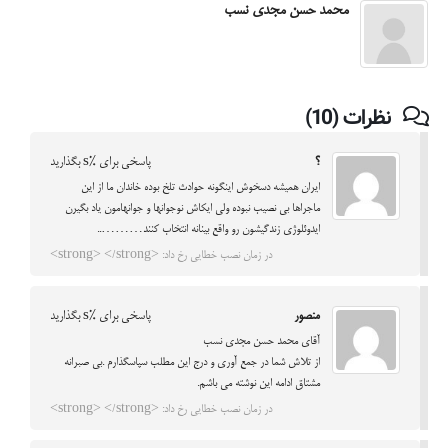
محمد حسن مجدی نسب
نظرات (10)
؟
پاسخی برای %s بگذارید
ایران همیشه دسخوش اینگونه حوادث تلخ بوده خاندان ما از این
ماجراها بی نصیب نبوده ولی ایکاش نوجوانها و جوانهامون یاد بگیرن
ایدوئلوژی زندگیشون رو واقع بینانه انتخاب کنند………..
در زمان نصب خطایی رخ داد: <strong> </strong>
منصور
پاسخی برای %s بگذارید
آقاي محمد حسن مجدي نسب
از تلاش شما در جمع آوري و درج اين مطلب سپاسگذارم .بي صبرانه
مشتاق ادامه اين نوشته مي باشم.
در زمان نصب خطایی رخ داد: <strong> </strong>