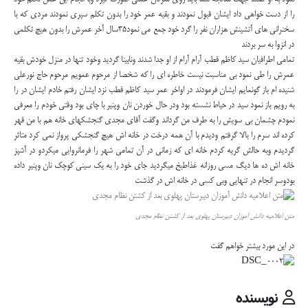
را از دست خواهی داد ایشان قبول نمودند و بقیه عمر خود را بدون تکلم سپری نمودند مردی که با
سخنرانی های آتشینش هزاران نفر را گرد خود جمع می نمود35سال آخر عمرش را بدون هیچ تکلمی
در انزوا به سر بردند
تمامی اطرافیان سید کاظم قطب آرام آرام از او جدا شدند ونابینا گردید وخود تنها در منزل خودش بقیه
عمرش را طی نمود بی مناسبت نیست خاطره ای را که شخصا از مرحوم عمویم مرحوم حاج نورعلی
شنیده ام باز گونمایم ایشان فرمودند در اواخر عمر سید کاظم قطب نزد ایشان رفتم خادم ایشان در را
به رویم باز نمود سید در حیاط نشسته بود ودر حال خوردن نان وپنیر با چای بود وقتی خودم را معرفی
نمودم چشمان بی سویش را به طرف من گرداند وگفت آقای مجدی گنجشکهای خانه هم با من قهر
کرده اند سرم را بالا گرفتم ودیدم با آن همه درخت در خانه اش هیچ گنجشکی پرواز نمی کرد متاثر
گردیدم وبه حالش گریه کردم خانه ای که زمانی در آن تمامی شهر را فرمانروایی میکردو در آشپز
خانه اش ده ها دیگ مسی روزانه غذاطبخ میگردید جای خود را به یک سینی کوچک نان وپنیر داده
بودوسر انجام در تنهایی وبی کسی در خانه اش در گذشت
متن اعلامیه دانش آموزان دبیرستان پهلوی بعد از کشتن نظام مجدی
در این مورد بیشتر خواهم گفت
نویسنده