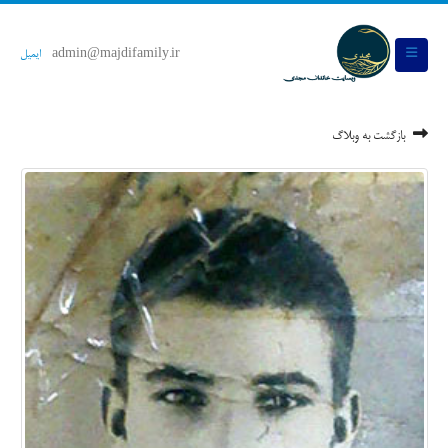
admin@majdifamily.ir
ایمیل
بازگشت به وبلاگ