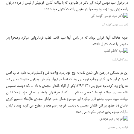
در دزفول سید موسی گوشه گیر دکتر در طب بود که با بیانات آتشین خودبیش از نیمی از مردم دزفول
را به حزبش پیوند زده بود وصحرا بدر مغربی را تحت کنترل خود داشتند
دکتر سید موسی گوشه گیر
جبهه مخالف آنها خوانین بودند که در راس آنها سید کاظم قطب فرمانروایی میکرد وصحرا بدر
مشرقی را تحت کنترل داشتند
سید کاظم قطب
این دو دستگی در زمان ملی شدن نقت به اوج خود رسید وباعث قتل وکشتاروغارت مغازه ها ونا امنی
شدید در این شهر گردیدوجالب توجه این بود که فقط در تهران وکرمان ودزفول خشونت به این شد
ت رواج پیدا کرده بود صبح روز 14/9/1331یکی از افراد خاندان مجدی به نام …که دوست صمیمی
نظام مجدی میباشد توسط شخصی به نام …..که از طرفداران واعضای اصلی حزب زحمتکشان
میباشد مورد ضرب وشتم قرار میگیرد این موضوع همان شب دراتاق مجدی ها(ستاد تصمیم گیری
خاندان ) با حضور بزرگان خاندان مجدی به ریاست خواجه رحیم مجدی مطرح می گردد وبعد از تبادل
نطرات خواجه رحیم دستور سکوت می دهند
خواجه رحیم مجدی