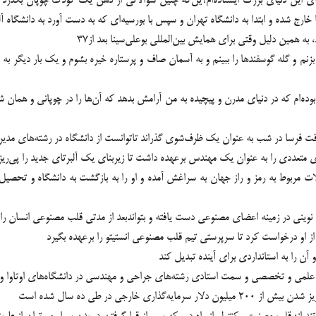
 اين دنياي بزرگ ايستاده‌ام؟ین‌که چنین سوالاتی از ذهن یک کودک چوپان بگذرد ب
ج شده و ابتدا به دانشگاه تهران و سپس با بورسیه‌ای که به دست آورد به دانشگاه آلبر
ه همین دلیل وقتی برای همایش بین‌المللی بوعلی‌سینا بعد از۳۷
 بزنم و گله گوسفندها را ببينم و به آسمان صاف و پرستاره خيره بشوم و يك بار ديگر ب
ده‌ام كه در دنياى مدرن و پيچيده به من آرامش بدهد كه آن‌ها را در چوپانى و همان 
 طاقت‌ فرسا در شب به عنوان یک ظرف‌شوی گذراند تاتوانست از دانشگاه در رشته‌های م
والات مربوط به رمز و راز جهان به سراغش آمده و او را به بازگشت به دانشگاه و تحص
نوینی در زمینه اعضای مصنوعی دست یافته و بتواندبعد از مدتی قلب مصنوعی انسان را 
ا از او درخواست کرد تا سرپرستی تیم قلب مصنوعی انستیتو را برعهده بگیرد
 را به استانداردی برای آینده تبدیل کند
ی علمی و تخصصی و سمت استادی رشته‌های جراحی و مهندسی در دانشگاه‌های اوتاوا و 