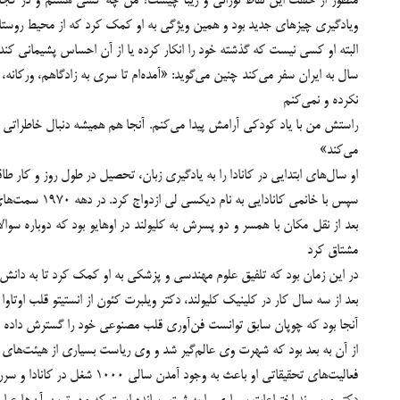
منظور از خلقت اين نقاط نوراني و زيبا چيست؟ من چه كسي هستم و در كجاي
ویادگیری چیزهای جدید بود و همین ویژگی به او کمک کرد که از محیط روستا خار
البته او کسی نیست که گذشته خود را انکار کرده یا از آن احساس پشیمانی کند، ب
سال به ایران سفر می‌کند چنین می‌گوید: «آمده‌ام تا سرى به زادگاهم، ورکانه،
نكرده و نمى‌كنم
راستش من با ياد كودكى آرامش پيدا مى‌كنم. آنجا هم هميشه دنبال خاطراتى بو
مى‌كند»
او سال‌های ابتدایی در کانادا را به یادگیری زبان، تحصیل در طول روز و کار
سپس با خانمی کانادایی به نام دیکسی لی ازدواج کرد. در دهه ۱۹۷۰ سمت‌های متعددی را به عنوان یک مهندس برعهده داشت تا زیربنای یک آلبرتای جدید را پی‌ریزی کند
بعد از نقل مکان با همسر و دو پسرش به کلیولند در اوهایو بود که دوباره س
مشتاق کرد
در این زمان بود که تلفیق علوم مهندسی و پزشکی به او کمک کرد تا به دانش 
بعد از سه سال کار در کلینیک کلیولند، دکتر ویلبرت کئون از انستیتو قلب اوتاو
آنجا بود که چوپان سابق توانست فن‌آوری قلب مصنوعی خود را گسترش داده و آن
از آن به بعد بود که شهرت وی عالم‌گیر شد و وی ریاست بسیاری از هیئت‌ها
فعالیت‌های تحقیقاتی او باعث به وجود آمدن سالی ۱۰۰۰ شغل در کانادا و سرریز شدن بیش از ۲۰۰ میلیون دلار سرمایه‌گذاری خارجی در طی ده سال شده است