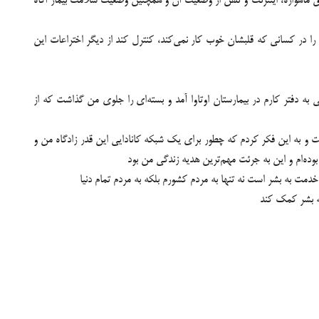
ريق ماهواره، اينترنت و تلفن از وضعيت آن و همچنين وضعيت سلامت بيمار آگاه
را در کساني که قلبشان خوب کار نمي‌کند، کنترل کند از دیگر اختراعات این
به دفتر كارم در بيمارستان اوتاوا آمد و بسته‌اى را جلوى من گذاشت كه از
 و به اين فكر كردم كه چطور براى يك شبكه كانادايى اين قدر زادگاه من و
 بوده‌ام و اين به جرئت مهم‌ترين هديه زندگى من بود
مت به بشر است نه تنها به مردم كشورم بلكه به مردم تمام دنيا
به بشر كمك كند