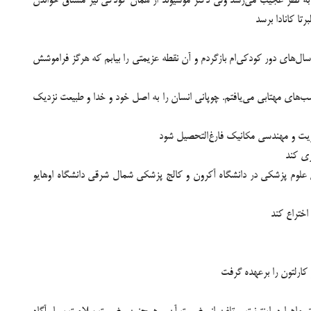
ه‌ نظر عجیب می‌رسد ولی دکتر موسیوند از همان کودکی نیز مشتاق خواندن
تا کانادا برسد
ه سال‌هاى دور كودكى‌ام بازگردم و آن نقطه عزيمتى را بيابم كه هرگز فراموشش
شب‌هاى مهتابى مى‌يافتم. چوپانى انسان را به اصل خود و خدا و طبيعت نزديك
دیریت و مهندسی مکانیک فارغ‌التحصیل شود
یل علوم پزشکی در دانشگاه آکرون و کالج پزشکی شمال‌ شرقی دانشگاه اوهایو
اختراع کند
کارلتون را برعهده گرفت