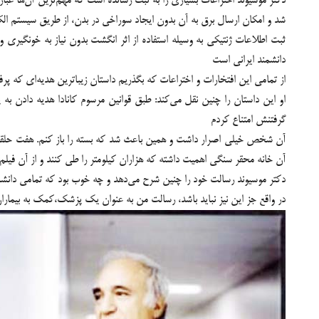
دکتر موسیوند اختراعات بسیاری را به ثبت رسانده است که مهم‌ترین آن‌ها عبار
شد و امکان ارسال برق به آن بدون ايجاد سوراخي در بدن، از طريق سيستم ال
ثبت اطلاعات ژنتیکی به وسیله استفاده از اثر انگشت بدون نياز به خونگيري 
دانشمند ایرانی است
از تمامی این افتخارات و اختراعات که بگذریم داستان زیباترین هدیه‌ای که پر
او این داستان را چنین نقل می‌کند: طبق قوانين مرسوم كانادا هديه دادن به
گرفتنش امتناع كردم
آن شخص خيلى اصرار داشت و همين باعث شد كه بسته را باز كنم. هفت حلقه في
آن خانه محقر سنگى اهميت داشته كه هزاران كيلومتر را طى كنند و از آن فيلم بس
دکتر موسیوند رسالت خود را چنین شرح می‌دهد و چه خوب بود که تمامی دانشمن
در واقع جز اين نيز نبايد باشد، رسالت من به عنوان يك پزشك،كمك به بيماران