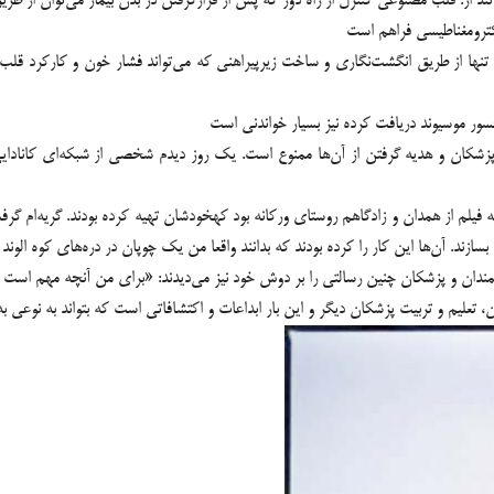
تند از: قلب مصنوعی کنترل از راه دور که پس از قرارگرفتن در بدن بيمار مي‌توان از ط
کترومغناطيسي فراهم است
و تنها از طريق انگشت‌نگاري و ساخت زيرپيراهني که مي‌تواند فشار خون و کارکرد قلب 
فسور موسیوند دریافت کرده نیز بسیار خواندنی است
 پزشكان و هديه گرفتن از آن‌ها ممنوع است. يك روز ديدم شخصى از شبكه‌ای كانادایی 
لم از همدان و زادگاهم روستاى وركانه بود كهخودشان تهيه كرده بودند. گريه‌ام گرفت
ازند. آن‌ها اين كار را كرده بودند كه بدانند واقعا من يك چوپان در دره‌هاى كوه الوند
دان و پزشکان چنین رسالتی را بر دوش خود نیز می‌دیدند: «براي من آنچه مهم است خد
، تعليم و تربيت پزشكان ديگر و اين بار ابداعات و اكتشافاتي است كه بتواند به نوعي 