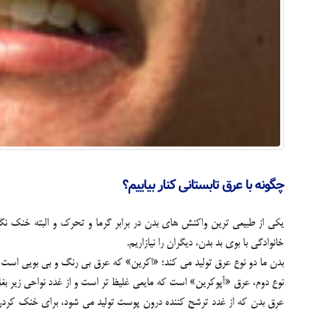
چگونه با عرق تابستانی کنار بياييم؟
يکي از طبيعي ترين واکنش هاي بدن در برابر گرما و تحرک و البته خنک ن
خانوادگي با بوي بد بدن، ديگران را نيازاريم.
بدن ما دو نوع عرق توليد مي کند؛ «اکرين» که عرق بي رنگ و بي بويي است 
نوع دوم، عرق «آپوکرين» است که مايعي غليظ تر است و از غدد نواحي زير بغ
عرق بدن که از غدد ترشح کننده درون پوست توليد مي شود، براي خنک کردن