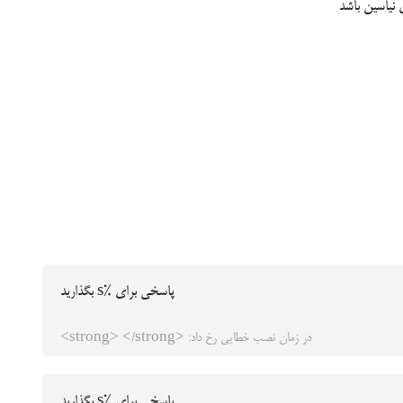
 نیاسین باشد
پاسخی برای %s بگذارید
در زمان نصب خطایی رخ داد: <strong> </strong>
پاسخی برای %s بگذارید