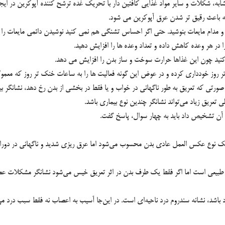
شابه، شکلات و ساير مواد غذايي کافئين دار با تحريک غده ترشح کننده آپوکرين در ايجاد
که باعث رقيق تر شدن عرق آپوکرين مي شود.
و مدام مايعات بنوشيد. حتي اگر احساس تشنگي هم نمي کنيد نوشيدن دائمي مايعات را 
 در هر وعده کاهش داده و تعداد وعده ها را افزايش دهيد.
کنيد چون اين غذاها حرارت سوخت و ساز بدن را افزايش مي دهد.
تر روز خودداري کرده و در عوض اين گونه فعاليت ها را به ساعات خنک تر روز که معم
صورتی که تعریق به طور ناگهانی در خواب و یا فقط در بخشی از بدن رخ دهد، نشانگر ب
ریق زیاد می‌تواند نشانگر چندین نوع بیماری باشد.
عی آن تشخیص داد باید به چهار سوال، پاسخ گفت.
ین یک نوع عکس العمل عادی بدن محسوب می‌شود اما عرق ریزی شدید و ناگهانی در دورا
 طبیعی است اما اگر فقط یک طرف بدن در اثر تعریق خیس می‌شود نشانگر مشکلات ع
 باشد، نشانه سندروم درد ناحیه‌ای است. در این‌جا آسیب به اعصاب نه فقط سبب درد می