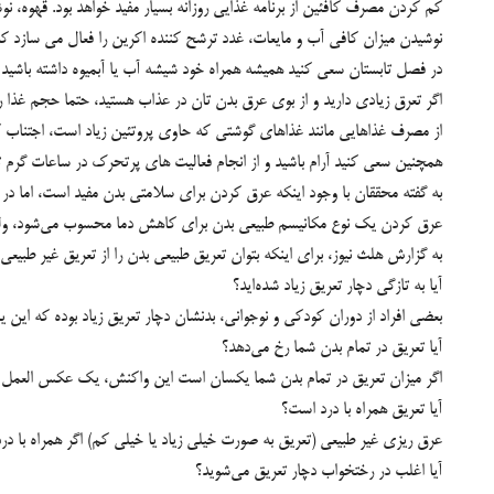
کم کردن مصرف کافئين از برنامه غذايي روزانه بسيار مفيد خواهد بود. قهوه، نو
نوشيدن ميزان کافي آب و مايعات، غدد ترشح کننده اکرين را فعال مي سازد 
در فصل تابستان سعي کنيد هميشه همراه خود شيشه آب يا آبميوه داشته باشيد 
اگر تعرق زيادي داريد و از بوي عرق بدن تان در عذاب هستيد، حتما حجم غذا را
از مصرف غذاهايي مانند غذاهاي گوشتي که حاوي پروتئين زياد است، اجتناب 
همچنين سعي کنيد آرام باشيد و از انجام فعاليت هاي پرتحرک در ساعات گرم 
به گفته محققان با وجود اینکه عرق کردن برای سلامتی بدن مفید است، اما در 
عرق کردن یک نوع مکانیسم طبیعی بدن برای کاهش دما محسوب می‌شود، ولی تع
به گزارش هلث نیوز، برای اینکه بتوان تعریق طبیعی بدن را از تعریق غیر طبی
آیا به تازگی دچار تعریق زیاد شده‌اید؟
بعضی افراد از دوران کودکی و نوجوانی، بدنشان دچار تعریق زیاد بوده که ا
آیا تعریق در تمام بدن شما رخ می‌دهد؟
اگر میزان تعریق در تمام بدن شما یکسان است این واکنش، یک عکس العمل
آیا تعریق همراه با درد است؟
عرق ریزی غیر طبیعی (تعریق به صورت خیلی زیاد یا خیلی کم) اگر همراه با درد
آیا اغلب در رختخواب دچار تعریق می‌شوید؟