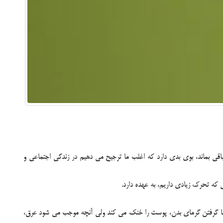
ي بماند، بوي بدي دارد که اغلب ما ترجيح مي دهيم در زندگي اجتماعي و
که تحرک زيادي داريم، به عهده دارد.
 با گرفتن گرماي بدن، پوست را خنک مي کند ولي آنچه موجب مي شود عرق،