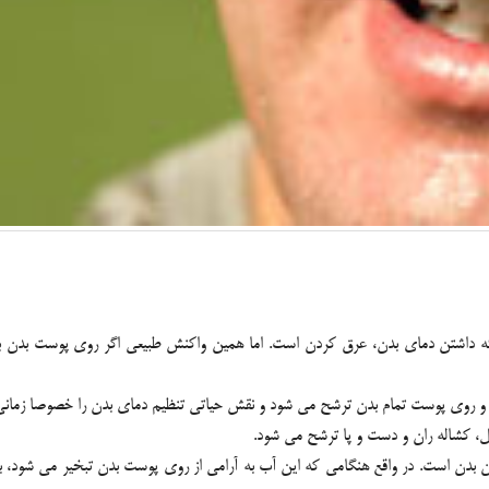
گه داشتن دماي بدن، عرق کردن است. اما همين واکنش طبيعي اگر روي پوست بدن باق
و روي پوست تمام بدن ترشح مي شود و نقش حياتي تنظيم دماي بدن را خصوصا زماني 
ل، کشاله ران و دست و پا ترشح مي شود.
 بدن است. در واقع هنگامي که اين آب به آرامي از روي پوست بدن تبخير مي شود،