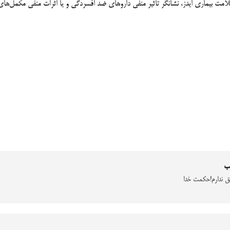
امت بیماری ایدز، نشانگر تاثیر منفی داروهای ضد افسردگی و یا اثرات منفی مکمل‌های
ب
ق ندارم!حکمت خدا