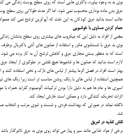
بوي بد به وجود بياورد، باکتري هايي است که روي سطح پوست زندگي مي کنن
عرق بدن ماده بوداري محسوب نمي شود، اما اگر مدت طولاني روي سطح پوست ب
جالب است بدانيد عرق کودکان به اين علت که آپوکرين ترشح نمي کند معمولا بوي
حمام کردن مساوي با خوشبويي
بعضي از افراد به دليل اين که ميکروب هاي بيشتري روي سطح بدنشان زندگي م
بوي بد عرق با شستشوي مکرر و استفاده از صابون هاي آنتي باکتريال برطر
است که به منظور بستن مجاري عرق و کاهش ترشح آن به کار برده مي شود. کرم 
لازم است بدانيد که صابون ها و شامپوها هيچ نقشي در جلوگيري از ايجاد عرق 
بهتر است افراد در فصل گرما بيشتر از لباس هاي نازک و نخي استفاده کنند و
همچنين استفاده از لباس هاي با رنگ روشن مناسب تر است زيرا رنگ هاي تيره
اسپري ها و مام ها هم به دليل دارا بودن ترکيبات آلومينيوم کلرايد همراه ب
اثرات تحريک کنندگي دارد و ممکن است خارش ايجاد کند.
ناگفته نماند در صورتي که بهداشت فردي و شست و شوي مرتب و انتخاب صحيح 
شد.
نقش تغذيه در تعريق
برخي از مواد غذايي مانند سير و پياز مي تواند روي بوي بد عرق تاثيرگذار با