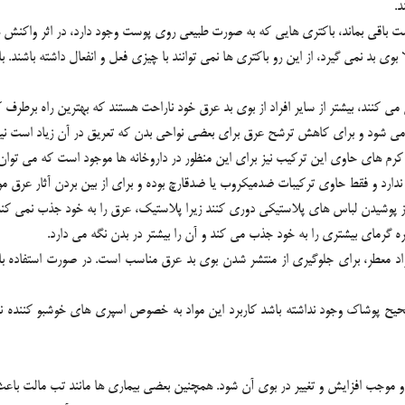
د.
اقي بماند، باکتري هايي که به صورت طبيعي روي پوست وجود دارد، در اثر واکنش هاي
 بد نمي گيرد، از اين رو باکتري ها نمي توانند با چيزي فعل و انفعال داشته باشند. با
ي کنند، بيشتر از ساير افراد از بوي بد عرق خود ناراحت هستند که بهترين راه برط
ف مي شود و براي کاهش ترشح عرق براي بعضي نواحي بدن که تعريق در آن زياد است ن
هاي حاوي اين ترکيب نيز براي اين منظور در داروخانه ها موجود است که مي توان از 
ندارد و فقط حاوي ترکيبات ضدميکروب يا ضدقارچ بوده و براي از بين بردن آثار عرق م
 از پوشيدن لباس هاي پلاستيکي دوري کنند زيرا پلاستيک، عرق را به خود جذب نمي کند
 گرماي بيشتري را به خود جذب مي کند و آن را بيشتر در بدن نگه مي دارد.
ا مواد معطر، براي جلوگيري از منتشر شدن بوي بد عرق مناسب است. در صورت استفاده باي
پوشاک وجود نداشته باشد کاربرد اين مواد به خصوص اسپري هاي خوشبو کننده نه تنها
شد و موجب افزايش و تغيير در بوي آن شود. همچنين بعضي بيماري ها مانند تب مالت باع