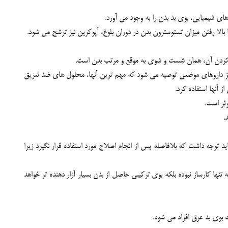
 شيميايي، بوي بد بدن را به وجود مي آورد.
 بالا رفتن ميزان تستوسترون بدن در دوران بلوغ، آپوکرين نيز ترشح مي شود.
رف کردن آن، همان شست و شوي به موقع و مرتب بدن است.
يز داروهاي موضعي توصيه مي شود که مهم ترين آنها، محلول هاي ضد تعريق
آنها استفاده کرد.
وثر است.
.
د توجه داشت که بلافاصله پس از انجام اصلاح مورد استفاده قرار نگيرد زيرا
 کارساز نبوده بلکه بوي ترکيبي حاصل از بدن بسيار آزار دهنده تر خواهد
ث بوي بد عرق افراد مي شود.