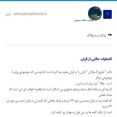
admin@majdifamily.ir
ایمیل
بازگشت به وبلاگ
کشفیات جالبی از قران
دکتر ” طریق السوادان ” ایاتی را در قران مجید پیدا کرده است که قید می کند موضوعی برابر با
موضوعی دیگر
است . مثلا ” مرد برابر است با زن .
گر چه این مسئله از نظر صرف و نحو دستوری بی اشکال است اما واقعیت اعجاب اور این است که
تعداد دفعاتی
که کلمه مرد در قران دیده می شود 24 مرتبه و تعداد دفعاتی که کلمه زن در قران دیده می شود نیز
24 مرتبه
است .از دیگر کلمه ها نیز می توان به موارد زیر اشاره کرد :