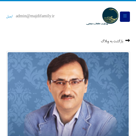
admin@majdifamily.ir
ایمیل
بازگشت به وبلاگ