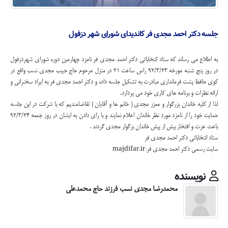
جلسه دکتر احمد مجدی فر کاندیدای شورای شهر دزفول
به اطلاع مي رساند كه ستاد انتخاباتی دكتر احمد مجدی فر نامزد چهارمين دوره شورای شهردزفول
در روز پنج شنبه مورخه 92/3/23 راس ساعت 21 در منزل مرحوم حاج حبيب مجدی نسب واقع در
كوی حافظ پشت فرمانداری مبادرت به تشكيل جلسه داده و دكتر احمد مجدی فر به ايراد سخنرانی و
ارائه نظرات و برنامه های كاری خود مي پردازد.
لذا از كليه خاندان بزرگوار و معزز مجدی ( خانم ها و آقايان ) تقاضامندیم كه با شركت در اين جلسه
حمايت خود را از نامزد مورد نظر خاندان اعلام نمايند و با رای دادن به ايشان در روز جمعه 92/3/24
باعث عزت و افتخار بيش از پيش خاندان بزگوار مجدی گردند .
ستاد انتخاباتی دكتر احمد مجدی فر
سایت رسمی دکتر احمد مجدی فر:majdifar.ir
نویسنده
محمدرضا مجدی نسب فرزند حاج محمدعلی