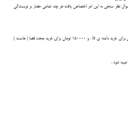
سوال نظر سنجی به این امر اختصاص یافت هر چند تمامی حضار بر نویسندگی
بر این اساس تاکنون 700/000 تومان برای طراحی سایت ، 300/000 تومان برای تغییر قالب سایت ، 200/000 تومان برای خرید فضا ( هاست ) ، 18/000 تومان برای خرید دامنه ی ir . و 150000 تومان برای خرید مجدد فضا ( هاست )
عبیه شود .