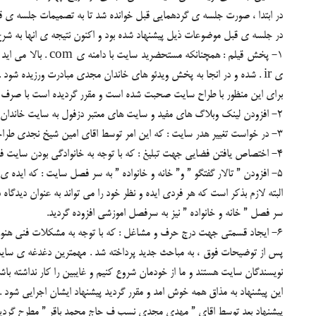
در ابتدا ، صورت جلسه ی گردهمایی قبل خوانده شد تا به تصمیمات جلسه ی ق
در جلسه ی قبل موضوعات ذیل پیشنهاد شده بود و اکنون نتیجه ی انها به شرح 
ی ir . شده و در انجا به پخش ویدئو های خاندان مجدی مبادرت ورزیده شود .
برای این منظور با طراح سایت صحبت شده است و مقرر گردیده است با صرف هزینه ی 680/000 تومان این قسمت به سایت
2- افزودن لینک وبلاگ های مفید و سایت های معتبر دزفول به سایت خاندان مجدی : که این امر صورت گرفته است و با افزودن قسمت ” پیوند ها ” محقق گردیده است .
3- در خواست تغییر هدر سایت : که این امر توسط اقای امین شیخ نجدی طراحی و نصب گردید .
4- اختصاص یافتن فضایی جهت تبلیغ : که با توجه به خانوادگی بودن سایت فعلا ” از ان صرف نظر گردید .
5- افزودن ” تالار گفتگو ” و” خانه و خانواده ” به سر فصل سایت : که ایده ی ایجاد تالار گفتگو به خاطر عدم کنترل بر ان حذف گردید.
البته لازم بذکر است که هر فردی ایده و نظر خود را می تواند به عنوان دیدگاه د
سر فصل ” خانه و خانواده ” نیز به سرفصل اموزشی افزوده گردید.
6- ایجاد قسمتی جهت درج حرف و مشاغل : که با توجه به مشکلات فنی هنوز محقق نگردیده است اما به زودی به سایت اضافه خواهد شد.
پس از توضیحات فوق ، به مباحث جدید پرداخته شد . مهمترین دغدغه ی سایت ،
نویسندگان سایت هستند و ما از خودمان شروع کنیم و غایبین را کار نداشته باش
این پیشنهاد به مذاق همه خوش امد و مقرر گردید پیشنهاد ایشان اجرایی شود .
پیشنهاد بعد توسط اقای ” مهدی مجدی نسب ف حاج محمد باقر ” مطرح گردید و 